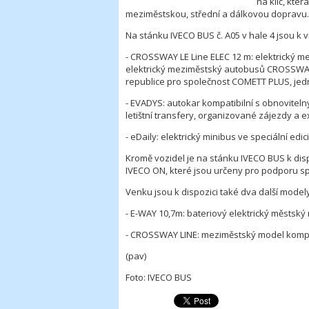
na klíč, kte
meziměstskou, střední a dálkovou dopravu.
Na stánku IVECO BUS č. A05 v hale 4 jsou k vi
- CROSSWAY LE Line ELEC 12 m: elektrický me
elektrický meziměstský autobusů CROSSWAY L
republice pro společnost COMETT PLUS, je
- EVADYS: autokar kompatibilní s obnovitelný
letištní transfery, organizované zájezdy a e
- eDaily: elektrický minibus ve speciální edici
Kromě vozidel je na stánku IVECO BUS k dis
IVECO ON, které jsou určeny pro podporu s
Venku jsou k dispozici také dva další modely
- E-WAY 10,7m: bateriový elektrický městský 
- CROSSWAY LINE: meziměstský model kompatib
(pav)
Foto: IVECO BUS