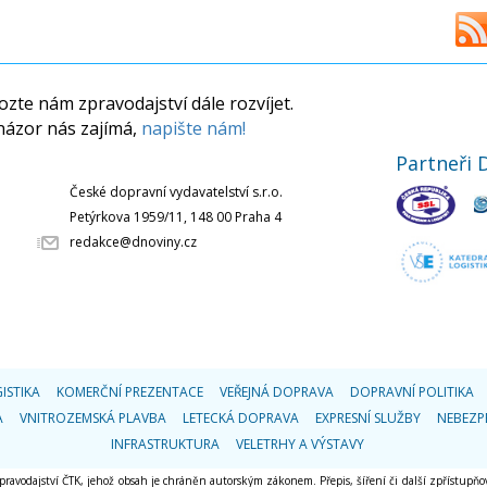
zte nám zpravodajství dále rozvíjet.
názor nás zajímá,
napište nám!
Partneři 
České dopravní vydavatelství s.r.o.
Petýrkova 1959/11, 148 00 Praha 4
redakce@dnoviny.cz
ISTIKA
KOMERČNÍ PREZENTACE
VEŘEJNÁ DOPRAVA
DOPRAVNÍ POLITIKA
A
VNITROZEMSKÁ PLAVBA
LETECKÁ DOPRAVA
EXPRESNÍ SLUŽBY
NEBEZP
INFRASTRUKTURA
VELETRHY A VÝSTAVY
 zpravodajství ČTK, jehož obsah je chráněn autorským zákonem. Přepis, šíření či další zpřístupňov