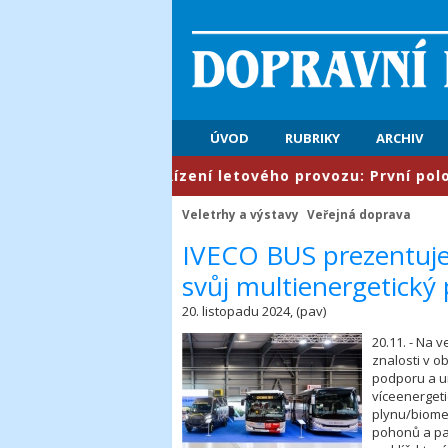
ÚVOD
RUBRIKY
ARCHIV
​Řízení letového provozu: První pololetí 
Veletrhy a výstavy
Veřejná doprava
IVECO BUS prezentuj
svůj multienergetický 
20. listopadu 2024, (pav)
20.11. - Na
znalosti v ob
podporu a u
víceenergeti
plynu/biome
pohonů a pal