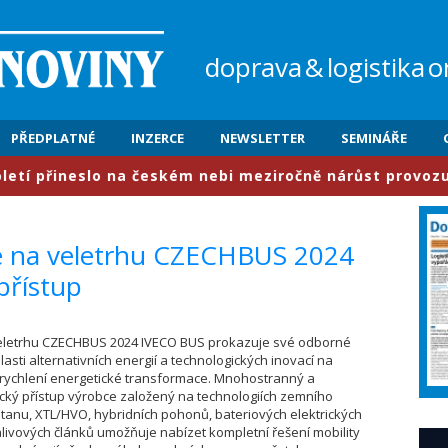
doprava
&
logistika
o
PŘEDPLATNÉ
INZERCE
NEWSLETTER
SEMINÁŘE
přineslo na českém nebi meziročně nárůst provozu o 6,3
e na veletrhu CZECHBUS 2024
přístup
 veletrhu CZECHBUS 2024 IVECO BUS prokazuje své odborné
lasti alternativních energií a technologických inovací na
rychlení energetické transformace. Mnohostranný a
cký přístup výrobce založený na technologiích zemního
tanu, XTL/HVO, hybridních pohonů, bateriových elektrických
ivových článků umožňuje nabízet kompletní řešení mobility