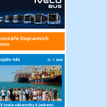
emináře Dopravních
ovin
ujalo nás
31. 7. 2026
V vzala zákazníky k Jadranu