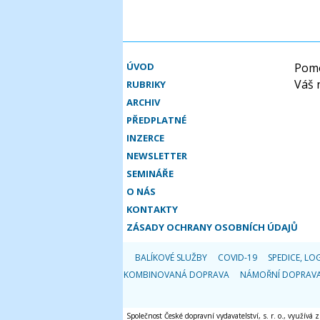
ÚVOD
Pomo
Váš 
RUBRIKY
ARCHIV
PŘEDPLATNÉ
INZERCE
NEWSLETTER
SEMINÁŘE
O NÁS
KONTAKTY
ZÁSADY OCHRANY OSOBNÍCH ÚDAJŮ
BALÍKOVÉ SLUŽBY
COVID-19
SPEDICE, LOG
KOMBINOVANÁ DOPRAVA
NÁMOŘNÍ DOPRAV
Společnost České dopravní vydavatelství, s. r. o., využívá