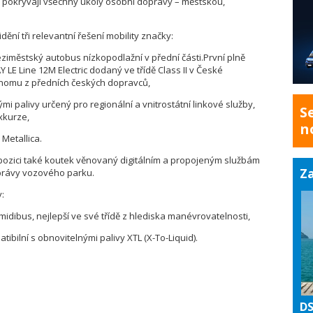
rá pokrývají všechny úkoly osobní dopravy – městskou,
dění tři relevantní řešení mobility značky:
ziměstský autobus nízkopodlažní v přední části.První plně
E Line 12M Electric dodaný ve třídě Class II v České
dnomu z předních českých dopravců,
mi palivy určený pro regionální a vnitrostátní linkové služby,
S
xkurze,
n
 Metallica.
pozici také koutek věnovaný digitálním a propojeným službám
Za
právy vozového parku.
:
midibus, nejlepší ve své třídě z hlediska manévrovatelnosti,
ilní s obnovitelnými palivy XTL (X-To-Liquid).
DS