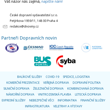
Váš názor nás zajímá,
napište nám!
České dopravní vydavatelství s.r.o.
Petýrkova 1959/11, 148 00 Praha 4
redakce@dnoviny.cz
Partneři Dopravních novin
BALÍKOVÉ SLUŽBY
COVID-19
SPEDICE, LOGISTIKA
KOMERČNÍ PREZENTACE
VEŘEJNÁ DOPRAVA
DOPRAVNÍ POLITIKA
SILNIČNÍ DOPRAVA
ŽELEZNIČNÍ DOPRAVA
KOMBINOVANÁ DOPRAVA
NÁMOŘNÍ DOPRAVA
VNITROZEMSKÁ PLAVBA
LETECKÁ DOPRAVA
EXPRESNÍ SLUŽBY
NEBEZPEČNÉ VĚCI
INFORMATIKA
FINANČNÍ SLUŽBY
INFRASTRUKTURA
VELETRHY A VÝSTAVY