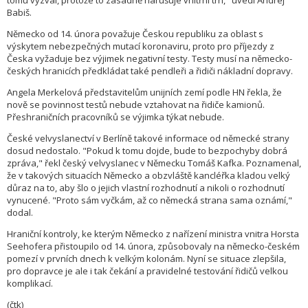
tomu vyzval, protože to zásadně narušuje vnitřní trh," uvedl Andrej
Babiš.
Německo od 14. února považuje Českou republiku za oblast s
výskytem nebezpečných mutací koronaviru, proto pro příjezdy z
Česka vyžaduje bez výjimek negativní testy. Testy musí na německo-
českých hranicích předkládat také pendleři a řidiči nákladní dopravy.
Angela Merkelová představitelům unijních zemí podle HN řekla, že
nově se povinnost testů nebude vztahovat na řidiče kamionů.
Přeshraničních pracovníků se výjimka týkat nebude.
České velvyslanectví v Berlíně takové informace od německé strany
dosud nedostalo. "Pokud k tomu dojde, bude to bezpochyby dobrá
zpráva," řekl český velvyslanec v Německu Tomáš Kafka. Poznamenal,
že v takových situacích Německo a obzvláště kancléřka kladou velký
důraz na to, aby šlo o jejich vlastní rozhodnutí a nikoli o rozhodnutí
vynucené. "Proto sám vyčkám, až co německá strana sama oznámí,"
dodal.
Hraniční kontroly, ke kterým Německo z nařízení ministra vnitra Horsta
Seehofera přistoupilo od 14. února, způsobovaly na německo-českém
pomezí v prvních dnech k velkým kolonám. Nyní se situace zlepšila,
pro dopravce je ale i tak čekání a pravidelné testování řidičů velkou
komplikací.
(čtk)