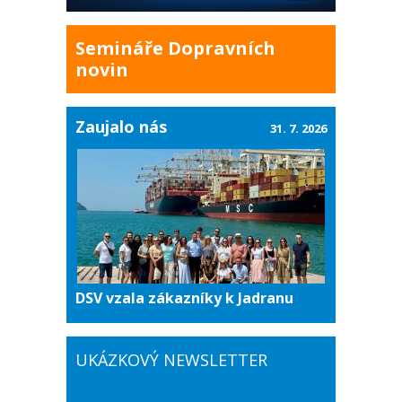
Semináře Dopravních
novin
Zaujalo nás
31. 7. 2026
DSV vzala zákazníky k Jadranu
UKÁZKOVÝ NEWSLETTER