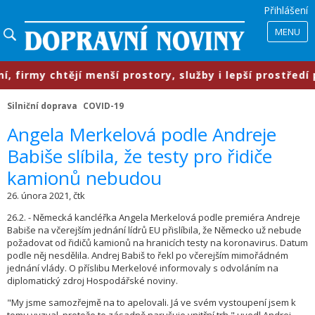
Přihlášení
MENU
irmy chtějí menší prostory, služby i lepší prostředí pr
Silniční doprava
COVID-19
​Angela Merkelová podle Andreje
Babiše slíbila, že testy pro řidiče
kamionů nebudou
26. února 2021, čtk
26.2. - Německá kancléřka Angela Merkelová podle premiéra Andreje
Babiše na včerejším jednání lídrů EU přislíbila, že Německo už nebude
požadovat od řidičů kamionů na hranicích testy na koronavirus. Datum
podle něj nesdělila. Andrej Babiš to řekl po včerejším mimořádném
jednání vlády. O příslibu Merkelové informovaly s odvoláním na
diplomatický zdroj Hospodářské noviny.
"My jsme samozřejmě na to apelovali. Já ve svém vystoupení jsem k