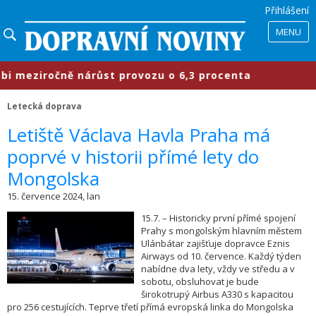
Přihlášení
MENU
meziročně nárůst provozu o 6,3 procenta
Letecká doprava
​Letiště Václava Havla Praha má
poprvé v historii přímé lety do
Mongolska
15. července 2024, lan
15.7. – Historicky první přímé spojení
Prahy s mongolským hlavním městem
Ulánbátar zajišťuje dopravce Eznis
Airways od 10. července. Každý týden
nabídne dva lety, vždy ve středu a v
sobotu, obsluhovat je bude
širokotrupý Airbus A330 s kapacitou
pro 256 cestujících. Teprve třetí přímá evropská linka do Mongolska