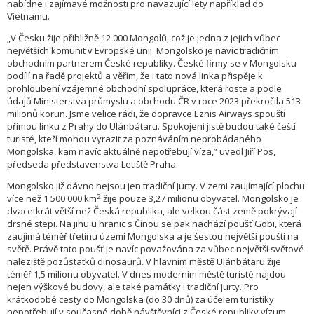
nabídne i zajímavé možnosti pro navazující lety například do
Vietnamu.
„V Česku žije přibližně 12 000 Mongolů, což je jedna z jejich vůbec
největších komunit v Evropské unii. Mongolsko je navíc tradičním
obchodním partnerem České republiky. České firmy se v Mongolsku
podílí na řadě projektů a věřím, že i tato nová linka přispěje k
prohloubení vzájemné obchodní spolupráce, která roste a podle
údajů Ministerstva průmyslu a obchodu ČR v roce 2023 překročila 513
milionů korun. Jsme velice rádi, že dopravce Eznis Airways spouští
přímou linku z Prahy do Ulánbátaru. Spokojeni jistě budou také čeští
turisté, kteří mohou vyrazit za poznáváním neprobádaného
Mongolska, kam navíc aktuálně nepotřebují víza,” uvedl Jiří Pos,
předseda představenstva Letiště Praha.
Mongolsko již dávno nejsou jen tradiční jurty. V zemi zaujímající plochu
2
více než 1 500 000 km
žije pouze 3,27 milionu obyvatel. Mongolsko je
dvacetkrát větší než Česká republika, ale velkou část země pokrývají
drsné stepi. Na jihu u hranic s Čínou se pak nachází poušť Gobi, která
zaujímá téměř třetinu území Mongolska a je šestou největší pouští na
světě. Právě tato poušť je navíc považována za vůbec největší světové
naleziště pozůstatků dinosaurů. V hlavním městě Ulánbátaru žije
téměř 1,5 milionu obyvatel. V dnes moderním městě turisté najdou
nejen výškové budovy, ale také památky i tradiční jurty. Pro
krátkodobé cesty do Mongolska (do 30 dnů) za účelem turistiky
nepotřebují v současné době návštěvníci z České republiky vízum.