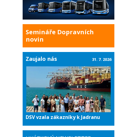
Semináře Dopravních
novin
Zaujalo nás
31. 7. 2026
DSV vzala zákazníky k Jadranu