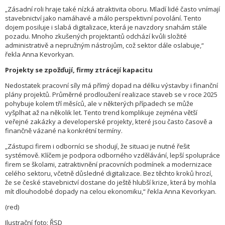
„Zásadní roli hraje také nízká atraktivita oboru. Mladí lidé často vnímají
stavebnictví jako namáhavé a málo perspektivní povolání. Tento
dojem posiluje i slabá digitalizace, která je navzdory snahám stále
pozadu. Mnoho zkušených projektantů odchází kvůli složité
administrativě a nepružným nástrojům, což sektor dále oslabuje,“
řekla Anna Kevorkyan.
Projekty se zpožďují, firmy ztrácejí kapacitu
Nedostatek pracovní síly má přímý dopad na délku výstavby i finanční
plány projektů. Průměrné prodloužení realizace staveb se v roce 2025
pohybuje kolem tří měsíců, ale v některých případech se může
vyšplhat až na několik let. Tento trend komplikuje zejména větší
veřejné zakázky a developerské projekty, které jsou často časově a
finančně vázané na konkrétní termíny.
„Zástupci firem i odborníci se shodují, že situaci je nutné řešit
systémově. Klíčem je podpora odborného vzdělávání, lepší spolupráce
firem se školami, zatraktivnění pracovních podmínek a modernizace
celého sektoru, včetně důsledné digitalizace. Bez těchto kroků hrozí,
že se české stavebnictví dostane do ještě hlubší krize, která by mohla
mít dlouhodobé dopady na celou ekonomiku,“ řekla Anna Kevorkyan.
(red)
Ilustrační foto: ŘSD