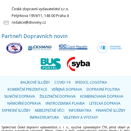
České dopravní vydavatelství s.r.o.
Petýrkova 1959/11, 148 00 Praha 4
redakce@dnoviny.cz
Partneři Dopravních novin
BALÍKOVÉ SLUŽBY
COVID-19
SPEDICE, LOGISTIKA
KOMERČNÍ PREZENTACE
VEŘEJNÁ DOPRAVA
DOPRAVNÍ POLITIKA
SILNIČNÍ DOPRAVA
ŽELEZNIČNÍ DOPRAVA
KOMBINOVANÁ DOPRAVA
NÁMOŘNÍ DOPRAVA
VNITROZEMSKÁ PLAVBA
LETECKÁ DOPRAVA
EXPRESNÍ SLUŽBY
NEBEZPEČNÉ VĚCI
INFORMATIKA
FINANČNÍ SLUŽBY
INFRASTRUKTURA
VELETRHY A VÝSTAVY
Společnost České dopravní vydavatelství, s. r. o., využívá zpravodajství ČTK, jehož obsah je
chráněn autorským zákonem. Přepis, šíření či další zpřístupňování tohoto obsahu či jeho