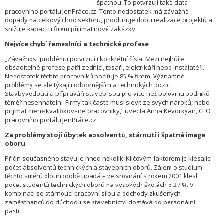
špatnou. To potvrzují také data
pracovního portálu JenPráce.cz. Tento nedostatek má závažné
dopady na celkový chod sektoru, prodlužuje dobu realizace projektů a
snižuje kapacitu firem přijímat nové zakázky.
Nejvíce chybí řemeslníci a technické profese
„Závažnost problému potvrzují i konkrétní čísla. Mezi nejhůře
obsaditelné profese patří zedníci, tesaři, elektrikáři nebo instalatéři.
Nedostatek těchto pracovníků pociťuje 85 % firem. Významné
problémy se ale týkají i odbornějších a technických pozic.
Stavbyvedoucí a přípraváři staveb jsou pro více než polovinu podniků
téměř nesehnatelní. Firmy tak často musí slevit ze svých nároků, nebo
přijímat méně kvalifikované pracovníky,“ uvedla Anna Kevorkyan, CEO
pracovního portálu JenPráce.cz.
Za problémy stojí úbytek absolventů, stárnutí i špatná image
oboru
Příčin současného stavu je hned několik. Klíčovým faktorem je klesající
počet absolventů technických a stavebních oborů. Zájem o studium
těchto směrů dlouhodobě upadá – ve srovnání s rokem 2001 klesl
počet studentů technických oborů na vysokých školách o 27 %. V
kombinaci se stárnoucí pracovní silou a odchody zkušených
zaměstnanců do důchodu se stavebnictví dostává do personální
pasti.