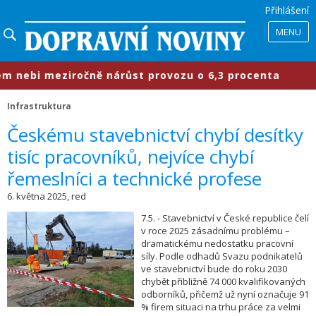
Přihlášení
MENU
nebi meziročně nárůst provozu o 6,3 procenta
Infrastruktura
​Českému stavebnictví chybí desítky
tisíc pracovníků, nejvíce chybí
řemeslníci a technické profese
6. května 2025, red
7.5. - Stavebnictví v České republice čelí
v roce 2025 zásadnímu problému –
dramatickému nedostatku pracovní
síly. Podle odhadů Svazu podnikatelů
ve stavebnictví bude do roku 2030
chybět přibližně 74 000 kvalifikovaných
odborníků, přičemž už nyní označuje 91
% firem situaci na trhu práce za velmi