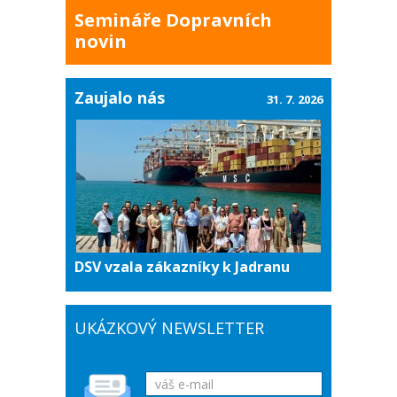
Semináře Dopravních
novin
Zaujalo nás
31. 7. 2026
DSV vzala zákazníky k Jadranu
UKÁZKOVÝ NEWSLETTER