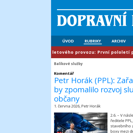
ÚVOD
RUBRIKY
ARCHIV
​Řízení letového provozu: První pololetí přine
Balíkové služby
​Komentář
Petr Horák (PPL): Zař
by zpomalilo rozvoj sl
občany
1. června 2026, Petr Horák
2.6. – V nás
ředitele PPL
stavebního z
boxy mezi d