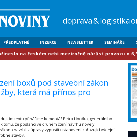
doprava
&
logistika
o
PŘEDPLATNÉ
INZERCE
NEWSLETTER
SEMINÁŘE
slo na českém nebi meziročně nárůst provozu o 6,3 proce
azení boxů pod stavební zákon
užby, která má přínos pro
ledujícím textu přinášíme komentář Petra Horáka, generálního
, k tomu, že poslanci ve druhém čtení návrhu novely
ákona navrhli z úpravy vypustit ustanovení zařazující výdejní
robné stavby.