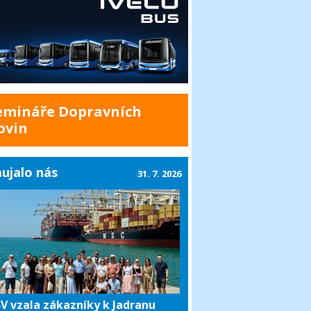
emináře Dopravních
ovin
ujalo nás
31. 7. 2026
V vzala zákazníky k Jadranu