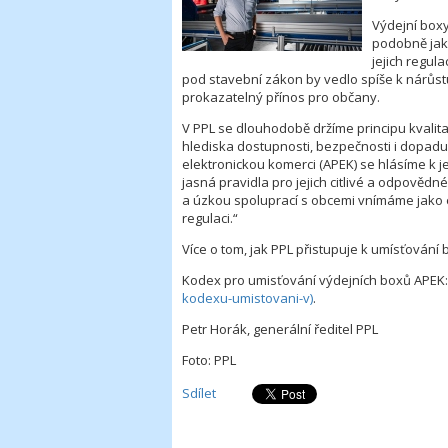
Výdejní boxy
podobně jak
jejich regul
pod stavební zákon by vedlo spíše k nárůst
prokazatelný přínos pro občany.
V PPL se dlouhodobě držíme principu kvalit
hlediska dostupnosti, bezpečnosti i dopadu 
elektronickou komerci (APEK) se hlásíme k 
jasná pravidla pro jejich citlivé a odpovědn
a úzkou spoluprací s obcemi vnímáme jako efe
regulaci.“
Více o tom, jak PPL přistupuje k umísťování 
Kodex pro umisťování výdejních boxů APEK
kodexu-umistovani-v)
.
Petr Horák, generální ředitel PPL
Foto: PPL
Sdílet