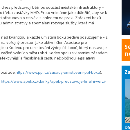
 dnes představují běžnou součást městské infrastruktury –
o třeba zastávky MHD. Proto vnímáme jako důležité, aby se k
aci přistupovalo citlivě a s ohledem na praxi. Zařazení boxů
u administrativy a zpomalení rozvoje služby, která má
a nad kvantitou a každé umístění boxu pečlivě posuzujeme – z
na veřejný prostor. Jako aktivní člen Asociace pro
S
jejímu Kodexu pro umisťování výdejních boxů, který nastavuje
n
é začleňování do měst i obcí. Kodex spolu s vlastními zásadami
ktivnější a flexibilnější cestu než plošnou legislativní
Za
boxů zde:
https://www.ppl.cz/zasady-umistovani-ppl-boxu
).
:
https://www.apek.cz/clanky/apek-predstavuje-finalni-verzi-
DS