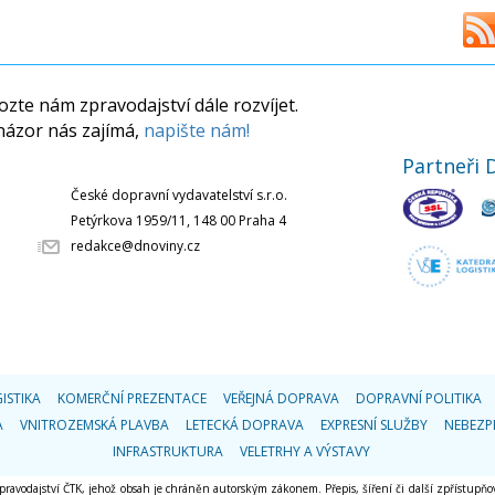
zte nám zpravodajství dále rozvíjet.
názor nás zajímá,
napište nám!
Partneři 
České dopravní vydavatelství s.r.o.
Petýrkova 1959/11, 148 00 Praha 4
redakce@dnoviny.cz
ISTIKA
KOMERČNÍ PREZENTACE
VEŘEJNÁ DOPRAVA
DOPRAVNÍ POLITIKA
A
VNITROZEMSKÁ PLAVBA
LETECKÁ DOPRAVA
EXPRESNÍ SLUŽBY
NEBEZP
INFRASTRUKTURA
VELETRHY A VÝSTAVY
 zpravodajství ČTK, jehož obsah je chráněn autorským zákonem. Přepis, šíření či další zpřístupňov