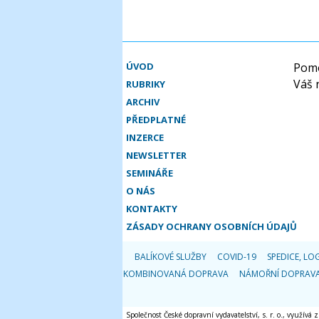
ÚVOD
Pomo
Váš 
RUBRIKY
ARCHIV
PŘEDPLATNÉ
INZERCE
NEWSLETTER
SEMINÁŘE
O NÁS
KONTAKTY
ZÁSADY OCHRANY OSOBNÍCH ÚDAJŮ
BALÍKOVÉ SLUŽBY
COVID-19
SPEDICE, LOG
KOMBINOVANÁ DOPRAVA
NÁMOŘNÍ DOPRAV
Společnost České dopravní vydavatelství, s. r. o., využívá