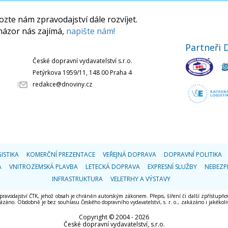
zte nám zpravodajství dále rozvíjet.
názor nás zajímá,
napište nám!
Partneři 
České dopravní vydavatelství s.r.o.
Petýrkova 1959/11, 148 00 Praha 4
redakce@dnoviny.cz
ISTIKA
KOMERČNÍ PREZENTACE
VEŘEJNÁ DOPRAVA
DOPRAVNÍ POLITIKA
A
VNITROZEMSKÁ PLAVBA
LETECKÁ DOPRAVA
EXPRESNÍ SLUŽBY
NEBEZP
INFRASTRUKTURA
VELETRHY A VÝSTAVY
 zpravodajství ČTK, jehož obsah je chráněn autorským zákonem. Přepis, šíření či další zpřístupňov
áno. Obdobně je bez souhlasu Českého dopravního vydavatelství, s. r. o., zakázáno i jakékoliv 
Copyright © 2004 - 2026
České dopravní vydavatelství, s.r.o.