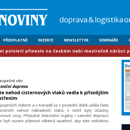
doprava
&
logistika
o
PŘEDPLATNÉ
INZERCE
NEWSLETTER
SEMINÁŘE
tí přineslo na českém nebi meziročně nárůst provozu o 
ezpečné věci
ezniční doprava
ie nehod cisternových vlaků vedla k přísnějším
atřením
Spojených státech a v Kanadě se v poslední době udála řada
ezničních nehod nákladních vlaků, v nichž byly účastny
ernové vozy. Příslušné železniční orgány i samotní dopravci
o byli nuceni přijmout některá opatření, aby tuto neblahou
 zastavili.