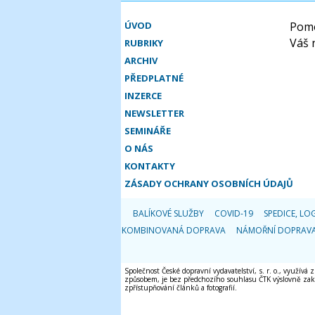
ÚVOD
Pomo
Váš 
RUBRIKY
ARCHIV
PŘEDPLATNÉ
INZERCE
NEWSLETTER
SEMINÁŘE
O NÁS
KONTAKTY
ZÁSADY OCHRANY OSOBNÍCH ÚDAJŮ
BALÍKOVÉ SLUŽBY
COVID-19
SPEDICE, LOG
KOMBINOVANÁ DOPRAVA
NÁMOŘNÍ DOPRAV
Společnost České dopravní vydavatelství, s. r. o., využívá
způsobem, je bez předchozího souhlasu ČTK výslovně zakáz
zpřístupňování článků a fotografií.