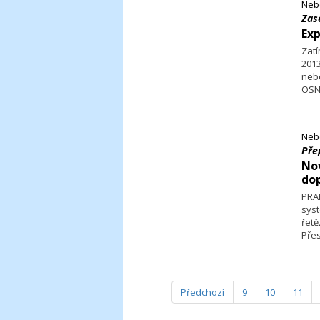
Neb
Zas
Exp
Zat
201
nebe
OSN
OSN 
v AD
Neb
Pře
Nov
do
PRAH
sys
řetě
Přes
v do
dopl
Sys
inf
Předchozí
9
10
11
nemo
pře