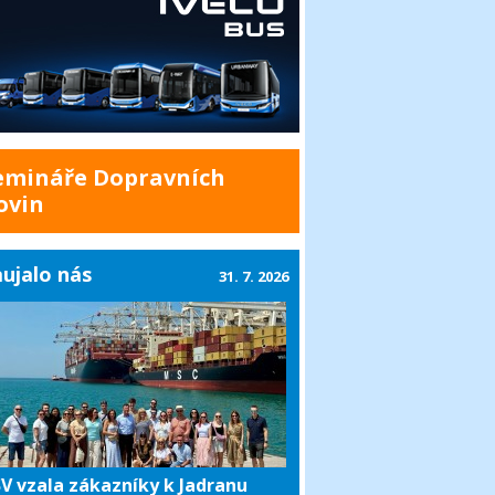
emináře Dopravních
ovin
ujalo nás
31. 7. 2026
V vzala zákazníky k Jadranu