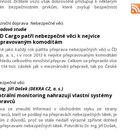
nnost. Držitelé vozů však dobrovolně přistupují k některým
ším bezpečnostním prvkům, které zvyšují bezpečnost
ernových vozů.
zniční doprava
Nebezpečné věci
padová studie
D Cargo patří nebezpečné věci k nejvíce
epravovaným komoditám
jně jako každý rok patřila přeprava nebezpečných věcí u ČD
go, a. s., i v roce 2013 k nejvíce přepravovaným komoditám
hledu celkového množství přeprav. Celkem se přepravilo více
134 tisíc zásilek jak v mezinárodní přepravě, tak po České
ublice. Společnost zajišťovala přepravu nebezpečných věcí
h tříd, které lze po železnici běžně přepravit. Mezi nejčastěji
ezpečné věci
pravované nebezpečné věci patřily hořlavé kapaliny
Ing. Jiří Došek (DEKRA CZ, a. s.)
procent) a žíravé látky (16 procent).
trální monitoring nahrazují vlastní systémy
pravců
va ze zneužití informací v obchodním styku ze strany
avců, kteří se podílejí na přepravách nebezpečných látek, je
ním z důvodů, proč se stále nedaří výrazně zpřísnit dohled
přepravami nebezpečných látek. Potvrdil to Dr. Ing. Jiří Došek,
oucí Akademie dopravního vzdělávání DEKRA Automobil.