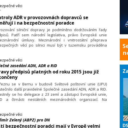
ezpečné věci
troly ADR v provozovnách dopravců se
ěřují i na bezpečnostní poradce
vozování silniční dopravy je podmíněno dodržováním řady
dpisů. Patří sem národní legislativa, právo Evropské unie
ezinárodní úmluvy. Mezinárodní i vnitrostátní přeprava
S
ezpečných věcí po silnici musí být v tuzemsku prováděna
uladu s požadavky zákona o silniční dopravě č. 111/1994 Sb. a
n
inárodní dohody ADR. Dodržování povinností souvisejících
ezpečné věci
outo přepravou je kontrolováno při silničních kontrolách a
lečné zasedání ADN, ADR a RID
mci dohlídek v provozovnách.
Za
avy předpisů platných od roku 2015 jsou již
končeny
řeznu se v Bernu v budově Světové poštovní unie (UPU)
tečnilo další pravidelné Společné zasedání ADN, ADR a RID.
astnily se ho delegace z 23 zemí a zástupci Evropské unie,
D a čtrnácti nestátních mezinárodních organizací. Na
gramu bylo především schvalování posledních změn
edpisech platných od roku 2015.
ezpečné věci
dimír Zelený (ABPZ) pro DN
DS
tí bezpečnostní poradci mají v Evropě velmi