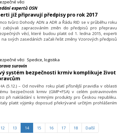
ezpečné věci
edání expertů OSN
erti již připravují předpisy pro rok 2017
ímco tvůrci Dohody ADN a ADR a Řádu RID se v průběhu roku
3 zabývali zapracováním změn do předpisů pro přepravu
zpečných věcí, které budou platit od 1. ledna 2015, experti
 na svých zasedáních začali řešit změny Vzorových předpisů
a Příručky zkoušky a kritéria, jež by (v rámci harmonizace)
N, ADR a RID mohly platit od 1. ledna roku 2017.
ezpečné věci
Spedice, logistika
prava surovin
ý systém bezpečnosti krmiv komplikuje život
pravcům
A (5.12.) – Od nového roku platí přísnější pravidla v oblasti
tému bezpečnosti krmiv (GMP+FSA) v celém potravinovém
zci při nakládání s krmnými produkty pro Českou republiku.
taly platit výjimky doposud překrývané určitým prohlášením
pravě krmiv pro jateční zvířata. Na ignorování těchto změn
atili podle českého certifikačního orgánu United Registrar
tems of Czech (URS Czech), která o novele opakovaně
ormuje, první hříšníci mezi spedičními firmami. Dopravci
12
13
14
15
16
17
18
Další
hou kvůli absenci certifikace této normy nakládat či vykládat
pravované suroviny.