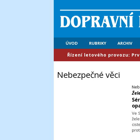
ÚVOD
RUBRIKY
ARCHIV
​Řízení letového provozu: První polole
Nebezpečné věci
Neb
Žel
Sér
op
Ve 
žel
cist
prot
sérii