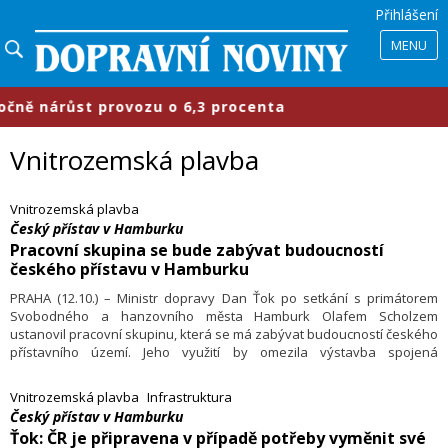
Přihlášení
MENU
árůst provozu o 6,3 procenta
​Prů
Vnitrozemská plavba
Vnitrozemská plavba
Český přístav v Hamburku
Pracovní skupina se bude zabývat budoucností
českého přístavu v Hamburku
PRAHA (12.10.) – Ministr dopravy Dan Ťok po setkání s primátorem
Svobodného a hanzovního města Hamburk Olafem Scholzem
ustanovil pracovní skupinu, která se má zabývat budoucností českého
přístavního území. Jeho využití by omezila výstavba spojená
s kandidaturou města na pořádání Letních olympijských her
v roce 2024.
Vnitrozemská plavba
Infrastruktura
Český přístav v Hamburku
Ťok: ČR je připravena v případě potřeby vyměnit své