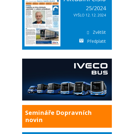
25/2024
VYŠLO 12. 12. 2024
Zvětšit
Předplatit
Semináře Dopravních
novin