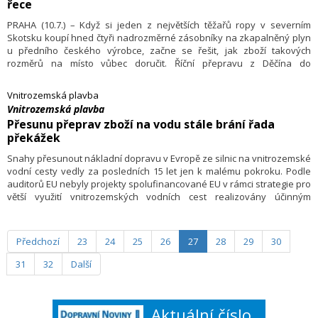
řece
PRAHA (10.7.) – Když si jeden z největších těžařů ropy v severním
Skotsku koupí hned čtyři nadrozměrné zásobníky na zkapalněný plyn
u předního českého výrobce, začne se řešit, jak zboží takových
rozměrů na místo vůbec doručit. Říční přepravu z Děčína do
Rotterdamu zajistila společnost DB Schenker.
Vnitrozemská plavba
Vnitrozemská plavba
Přesunu přeprav zboží na vodu stále brání řada
překážek
Snahy přesunout nákladní dopravu v Evropě ze silnic na vnitrozemské
vodní cesty vedly za posledních 15 let jen k malému pokroku. Podle
auditorů EU nebyly projekty spolufinancované EU v rámci strategie pro
větší využití vnitrozemských vodních cest realizovány účinným
způsobem. Vnitrozemská vodní doprava si jako alternativa k silniční
dopravě nepolepšila a nedošlo ani ke zlepšení splavnosti. Říká to
nejnovější zpráva Evropského účetního dvora (EÚD), která se týkala
Předchozí
23
24
25
26
27
28
29
30
i investic do splavnosti vodních toků včetně těch českých.
31
32
Další
Aktuální číslo