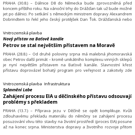
PRAHA (30.8.) – Dálnice D8 do Německa bude zprovozněná před
koncem příštího roku. Na vánoční trhy do Drážďan tak už bude možné
jet po dálnici. Po setkání s německým ministrem dopravy Alexandrem
Dobrindtem to řekl jeho český protějšek Dan Ťok. Drážďanská nebo
taky Teplická dálnice měla být podle projektu dokončená do roku 2010,
potýkala se ale s protesty ekologů i pozdějším sesuvem půdy.
Vnitrozemská plavba
Nový přístav na Baťově kanále
Petrov se stal největším přístavem na Moravě
PRAHA (28.8.) – Od druhé poloviny srpna má malebná jihomoravská
obec Petrov další primát – kromě unikátního komplexu vinných sklepů
je nyní největším přístavem na Baťově kanále. Slavnostní křest
přístavu doprovázel bohatý program pro veřejnost a zakotvily zde
bezpečně první motorové čluny a hausbóty. Řeší se tak dlouhodobý
nedostatek míst pro zastavení lodí, který omezuje další rozvoj plavby
Vnitrozemská plavba
Infrastruktura
a podnikání na vodní cestě. Investorem a provozovatelem přístavu je
Splavnění Labe
Ředitelství vodních cest.
Zahájení procesu EIA u děčínského přístavu odsouvají
problémy s překladem
PRAHA (13.7.) – Příprava jezu v Děčíně se opět komplikuje. Kvůli
zdlouhavému překladu materiálu do němčiny se zahájení procesu
posuzování vlivu této stavby na životní prostředí (proces EIA) posune
až na konec srpna. Ministerstva dopravy a životního rozvoje přitom
počítala s termínem v květnu, následně se ještě několikrát posouval.