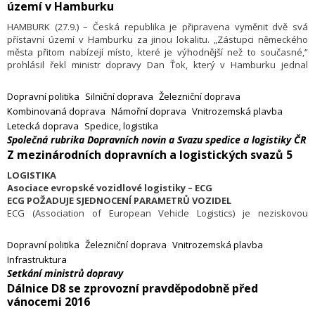
území v Hamburku
HAMBURK (27.9.) – Česká republika je připravena vyměnit dvě svá
přístavní území v Hamburku za jinou lokalitu. „Zástupci německého
města přitom nabízejí místo, které je výhodnější než to současné,“
prohlásil řekl ministr dopravy Dan Ťok, který v Hamburku jednal
o budoucnosti přístavů. Hamburk plánuje v místě, kde jsou nyní české
přístavy, výstavbu pro olympijské hry.
Dopravní politika
Silniční doprava
Železniční doprava
Kombinovaná doprava
Námořní doprava
Vnitrozemská plavba
Letecká doprava
Spedice, logistika
Společná rubrika Dopravních novin a Svazu spedice a logistiky ČR
Z mezinárodních dopravních a logistických svazů 5
LOGISTIKA
Asociace evropské vozidlové logistiky – ECG
ECG POŽADUJE SJEDNOCENÍ PARAMETRŮ VOZIDEL
ECG (Association of European Vehicle Logistics) je neziskovou
organizací, která podporuje zájmy provozovatelů přeprav nových
automobilů. Byla zřízena v roce 1997 a v současnosti zastupuje kolem
Dopravní politika
Železniční doprava
Vnitrozemská plavba
stovky podniků vozidlové logistiky z 27 zemí Evropské unie, Ruské
Infrastruktura
federace, Ukrajiny a Turecka. Členové ECG zajišťují dopravu, distribuci,
Setkání ministrů dopravy
skladování a povýrobní servis výrocům, importérům, nájemným
Dálnice D8 se zprovozní pravděpodobně před
firmám a poskytovatelům leasingu vozidel.
vánocemi 2016