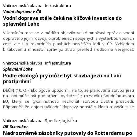
Vnitrozemská plavba
Infrastruktura
Vodní doprava v ČR
Vodní doprava stále čeká na klíčové investice do
splavnění Labe
V letošním roce se v médiích objevilo velké množství zpráv o vodní
dopravě, o jejím rozvoji, o problémech spojených s výstavbou vodních
cest, ale i o rekordních plavbách největších lodí v ČR. Vzhledem
k takovému množství zpráv již ztrácí přehled i odborná veřejnost.
Pokusíme se proto shrnout nejdůležitější letošní novinky.
Vnitrozemská plavba
Infrastruktura
Splavnění Labe
Podle ekologů prý může být stavba jezu na Labi
protiprávní
DĚČÍN (10.7.) – Ekologové upozornili na to, že plánovaná stavba jezu
na Labi může být protiprávní. Vycházejí z rozsudku Soudního dvora
EU, který se týká nutnosti nezhoršit stavbou životní prostředí.
Připomněli, že objem nákladní dopravy neustále klesá a zvyšuje se
počet dní, kdy na řece panují nízké stavy. Jeden stupeň by přitom
celoroční splavnost řeky nezajistil. Česko usiluje o splavnost Labe
Vnitrozemská plavba
Spedice, logistika
kvůli přístupu k Severnímu moři a využití řeky nejen pro nákladní
DB Schenker
dopravu, ale i pro turistiku.
Nadrozměrné zásobníky putovaly do Rotterdamu po