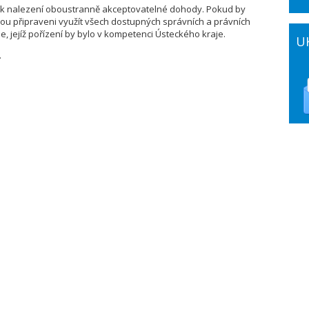
u k nalezení oboustranně akceptovatelné dohody. Pokud by
sou připraveni využít všech dostupných správních a právních
, jejíž pořízení by bylo v kompetenci Ústeckého kraje.
U
.