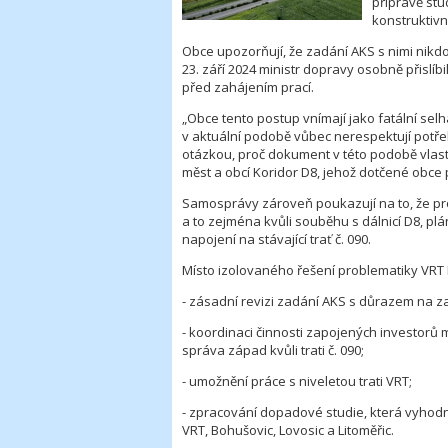
přípravě stu
konstruktivn
Obce upozorňují, že zadání AKS s nimi nikd
23. září 2024 ministr dopravy osobně přislí
před zahájením prací.
„Obce tento postup vnímají jako fatální sel
v aktuální podobě vůbec nerespektují potř
otázkou, proč dokument v této podobě vlastn
měst a obcí Koridor D8, jehož dotčené obce po
Samosprávy zároveň poukazují na to, že pr
a to zejména kvůli souběhu s dálnicí D8, p
napojení na stávající trať č. 090.
Místo izolovaného řešení problematiky VRT 
- zásadní revizi zadání AKS s důrazem na za
- koordinaci činnosti zapojených investorů 
správa západ kvůli trati č. 090;
- umožnění práce s niveletou trati VRT;
- zpracování dopadové studie, která vyhodn
VRT, Bohušovic, Lovosic a Litoměřic.