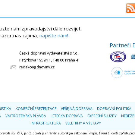
zte nám zpravodajství dále rozvíjet.
názor nás zajímá,
napište nám!
Partneři 
České dopravní vydavatelství s.r.o.
Petýrkova 1959/11, 148 00 Praha 4
redakce@dnoviny.cz
ISTIKA
KOMERČNÍ PREZENTACE
VEŘEJNÁ DOPRAVA
DOPRAVNÍ POLITIKA
A
VNITROZEMSKÁ PLAVBA
LETECKÁ DOPRAVA
EXPRESNÍ SLUŽBY
NEBEZP
INFRASTRUKTURA
VELETRHY A VÝSTAVY
 zpravodajství ČTK, jehož obsah je chráněn autorským zákonem. Přepis, šíření či další zpřístupňov