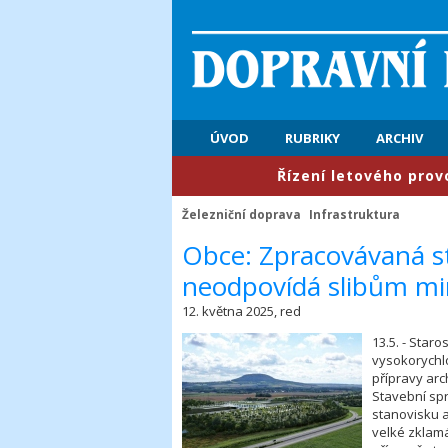
ÚVOD
RUBRIKY
ARCHIV
​Řízení letového provozu: P
Železniční doprava
Infrastruktura
​Obce: Zpracovávaná s
neodpovídá slibům mi
12. května 2025, red
13.5. - Star
vysokorychlo
přípravy arc
Stavební spr
stanovisku 
velké zklam