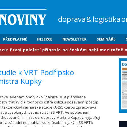
doprava
&
logistika
o
PŘEDPLATNÉ
INZERCE
NEWSLETTER
SEMINÁŘE
rvní pololetí přineslo na českém nebi meziročně nárůst 
tudie k VRT Podřipsko
nistra Kupky
ostové jedenácti obcí v okolí dálnice D8 a plánované
stní trati (VRT) Podřipsko ostře kritizují dosavadní postup
hitektonicko-krajinářské studie (AKS), kterou zpracovává
áva vysokorychlostních tratí (SS VRT). Ve společném
adresovaném ministrovi dopravy Martinu Kupkovi vyjadřují
ání a zásadní nesouhlas se způsobem, jakým SS VRT k