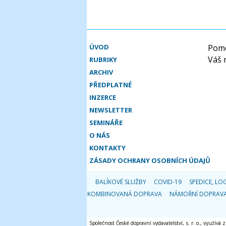
ÚVOD
Pomo
Váš 
RUBRIKY
ARCHIV
PŘEDPLATNÉ
INZERCE
NEWSLETTER
SEMINÁŘE
O NÁS
KONTAKTY
ZÁSADY OCHRANY OSOBNÍCH ÚDAJŮ
BALÍKOVÉ SLUŽBY
COVID-19
SPEDICE, LOG
KOMBINOVANÁ DOPRAVA
NÁMOŘNÍ DOPRAV
Společnost České dopravní vydavatelství, s. r. o., využívá