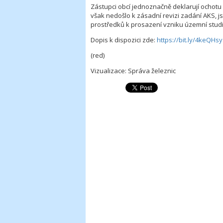
Zástupci obcí jednoznačně deklarují ochot
však nedošlo k zásadní revizi zadání AKS, j
prostředků k prosazení vzniku územní studie
Dopis k dispozici zde:
https://bit.ly/4keQHsy
(red)
Vizualizace: Správa železnic