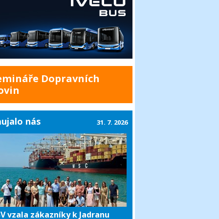
emináře Dopravních
ovin
ujalo nás
31. 7. 2026
V vzala zákazníky k Jadranu