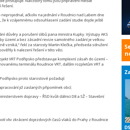
die přistupuje. Navzdory tomu jsou připraveni hledat
í řešení.
o neprojednal, ačkoliv na jednání v Roudnici nad Labem dne
bil, že k vzájemnému odsouhlasení zadání studie dojde ještě
hání důvěry a porušení slibů pana ministra Kupky. Výstupy AKS
eby území a bez zásadní revize samotného zadání je velkou
ě vzniká,“ řekl za starosty Martin Klečka, předseda sdružení
S
věřily k nalezení řešení v této věci.
n
ojekt VRT Podřipsko představuje komplexní zásah do území –
lánovanému terminálu Roudnice VRT, dalším rozpletům VRT a
Za
Podřipsko proto starostové požadují:
pracování již zaslaných připomínek obcí;
ministerstvem dopravy – ŘSD kvůli dálnici D8 a SŽ – Stavební
otí vliv zkrácení dojezdových časů vlaků do Prahy z Roudnice
DS