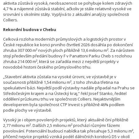
aktivita zůstává vysoká, neobsazenost se pohybuje kolem zdravých
4,7 % a nájemné zůstává stabilní, ačkoliv je stále relativně vysoké ve
srovnání s okolními státy. Vyplývá to z aktuální analýzy společnosti
Colliers.
Rekordní budova v Chebu
Celková rozloha moderních průmyslových a logistických prostor v
České republice ke konci prvního čtvrtletí 2026 dosáhla po dokončení
zhruba 307 000 m² nových ploch přibližně 13,6 milionu m². Za nárůstem
stojí především předání budovy F v Panattoni Parku Cheb s rozlohou
zhruba 214 000 m², která se zařadila mezi z největší projekty v
novodobé historii českého průmyslového trhu.
„Stavební aktivita zůstala na vysoké úrovni, ve výstavbě je v
současnosti přibližně 1,54 milionu m², z toho zhruba třetina na
spekulativní bázi. Největší podíl výstavby nadále připadal na Prahu se
Středočeským krajem a na Ústecký kraj,“ řekl Josef Stanko, ředitel
oddělení průzkumu trhu ve společnosti Colliers. Nejaktivnějším
developerem byla společnost CTP Invest s přibližně 46% podílem
podle plochy ve výstavbě.
Vysoký je i objem povolených projektů, který aktuálně činí přibližně
2,77 milionu m². Dalších 2,5 milionu m² prochází různými fázemi
povolování. Potenciální budoucí nabídka tak přesahuje 5,3 milionu m²,
přičemž nejvíce projektů vzniká podél dálničních koridorů D5 v okolí