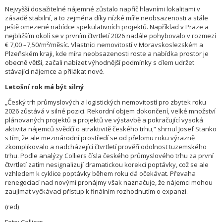
Nejvyšší dosažitelné nájemné zůstalo napříč hlavními lokalitami v
zásadě stabilní, a to zejména díky nízké míře neobsazenosti a stále
ještě omezené nabídce spekulativních projektů. Například v Praze a
nejbližším okolí se v prvním čtvrtletí 2026 nadále pohybovalo v rozmezí
€ 7,00 –7,50/m²/měsíc. Vlastníci nemovitostí v Moravskoslezském a
Plzeňském kraji, kde míra neobsazenosti roste a nabídka prostor je
obecně větší, začali nabízet výhodnější podmínky s cílem udržet
stávající nájemce a přilákat nové.
Letošní rok má být silný
„Český trh průmyslových a logistických nemovitostí pro zbytek roku
2026 zůstává v silné pozici. Rekordní objem dokončení, velké množství
plánovaných projektů a projektů ve výstavbě a pokračující vysoká
aktivita nájemců svědčí o atraktivitě českého trhu,“ shrnul Josef Stanko
s tím, že ale mezinárodní prostředí se od přelomu roku výrazně
zkomplikovalo a nadcházející čtvrtletí prověří odolnost tuzemského
trhu. Podle analýzy Colliers čísla českého průmyslového trhu za první
čtvrtletí zatím nesignalizují dramatickou korekci poptávky, což se ale
vzhledem k cyklice poptávky během roku dá očekávat. Převaha
renegociací nad novými pronájmy však naznačuje, že nájemci mohou
zaujímat vyčkávací přístup k finálním rozhodnutím o expanzi.
(red)