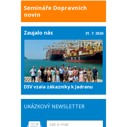
Semináře Dopravních
novin
Zaujalo nás
31. 7. 2026
DSV vzala zákazníky k Jadranu
UKÁZKOVÝ NEWSLETTER