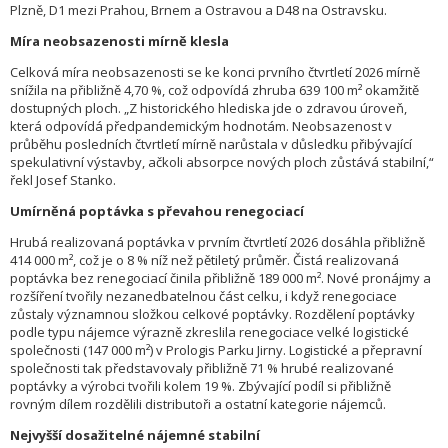
Plzně, D1 mezi Prahou, Brnem a Ostravou a D48 na Ostravsku.
Míra neobsazenosti mírně klesla
Celková míra neobsazenosti se ke konci prvního čtvrtletí 2026 mírně
snížila na přibližně 4,70 %, což odpovídá zhruba 639 100 m² okamžitě
dostupných ploch. „Z historického hlediska jde o zdravou úroveň,
která odpovídá předpandemickým hodnotám. Neobsazenost v
průběhu posledních čtvrtletí mírně narůstala v důsledku přibývající
spekulativní výstavby, ačkoli absorpce nových ploch zůstává stabilní,“
řekl Josef Stanko.
Umírněná poptávka s převahou renegociací
Hrubá realizovaná poptávka v prvním čtvrtletí 2026 dosáhla přibližně
414 000 m², což je o 8 % níž než pětiletý průměr. Čistá realizovaná
poptávka bez renegociací činila přibližně 189 000 m². Nové pronájmy a
rozšíření tvořily nezanedbatelnou část celku, i když renegociace
zůstaly významnou složkou celkové poptávky. Rozdělení poptávky
podle typu nájemce výrazně zkreslila renegociace velké logistické
společnosti (147 000 m²) v Prologis Parku Jirny. Logistické a přepravní
společnosti tak představovaly přibližně 71 % hrubé realizované
poptávky a výrobci tvořili kolem 19 %. Zbývající podíl si přibližně
rovným dílem rozdělili distributoři a ostatní kategorie nájemců.
Nejvyšší dosažitelné nájemné stabilní