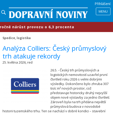
Přihlášení
MENU
ě nárůst provozu o 6,3 procenta
​
Spedice, logistika
​Analýza Colliers: Český průmyslový
trh atakuje rekordy
25. května 2026, red
26.5. - Český trh průmyslových a
logistických nemovitostí uzavřel první
čtvrtletí roku 2026 s velmi dobrými
výsledky. Dokončeno bylo zhruba 307
tisíc m² nových prostor, což
představuje historicky druhý nejvyšší
objem nové výstavby za jedno čtvrtletí.
Zároveň byla na trh přidána největší
průmyslová budova v novodobé
historii tuzemského trhu. Ten se nachází v dobré kondici – stavební