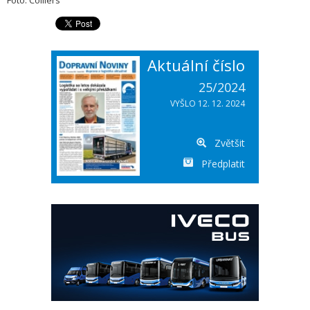
Foto: Colliers
Aktuální číslo
25/2024
VYŠLO 12. 12. 2024
Zvětšit
Předplatit