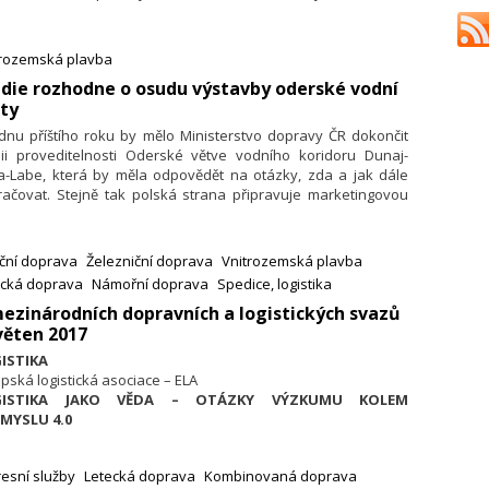
a oprava asfaltových zpevněných ploch v Sálském přístavu,
é bylo nezbytné pro jeho udržení v provozu. Uvedl to mluvčí
sterstva dopravy Tomáš Neřold.
trozemská plavba
die rozhodne o osudu výstavby oderské vodní
ty
dnu příštího roku by mělo Ministerstvo dopravy ČR dokončit
dii proveditelnosti Oderské větve vodního koridoru Dunaj-
a-Labe, která by měla odpovědět na otázky, zda a jak dále
račovat. Stejně tak polská strana připravuje marketingovou
dii splavnění Odry až k českým hranicím. Informovali o tom
dstavitelé ministerstev obou zemí na konferenci Oderské
um – Forum Odrazańskie, která se konala 31. května
iční doprava
Železniční doprava
Vnitrozemská plavba
ohumíně a kterou pořádalo Sdružení pro rozvoj
ecká doprava
Námořní doprava
Spedice, logistika
avskoslezského kraje ve spolupráci s polským partnerem
ezinárodních dopravních a logistických svazů
 (Górnośląska Agencja Przedsiębiorczości i Rozwoju).
věten 2017
ISTIKA
pská logistická asociace – ELA
GISTIKA JAKO VĚDA – OTÁZKY VÝZKUMU KOLEM
MYSLU 4.0
 uvádí, že s ohledem na podstatné změny v ekonomice a ve
lečnosti, jež jsou dány čtvrtou průmyslovou revolucí, je
esní služby
Letecká doprava
Kombinovaná doprava
ytné najít nové postavení logistiky jako disciplíny i jako vědy.