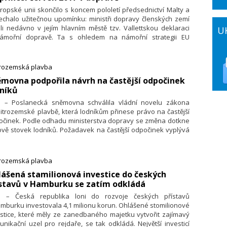
ropské unii skončilo s koncem pololetí předsednictví Malty a
echalo užitečnou upomínku: ministři dopravy členských zemí
ali nedávno v jejím hlavním městě tzv. Vallettskou deklaraci
U
ámořní dopravě. Ta s ohledem na námořní strategii EU
tifikuje největší výzvy a cíle příštího desetiletí. Patří mezi ně
kurenceschopnost a ekologická udržitelnost evropské
ořní plavby.
trozemská plavba
ěmovna podpořila návrh na častější odpočinek
dníků
7. – Poslanecká sněmovna schválila vládní novelu zákona
itrozemské plavbě, která lodníkům přinese právo na častější
očinek. Podle odhadu ministerstva dopravy se změna dotkne
vě stovek lodníků. Požadavek na častější odpočinek vyplývá
ropské směrnice. Návrh nyní dostane k projednání Senát.
trozemská plavba
ášená stamilionová investice do českých
ístavů v Hamburku se zatím odkládá
7. – Česká republika loni do rozvoje českých přístavů
mburku investovala 4,1 milionu korun. Ohlášené stomilionové
stice, které měly ze zanedbaného majetku vytvořit zajímavý
nikační uzel pro rejdaře, se tak odkládá. Největší investicí