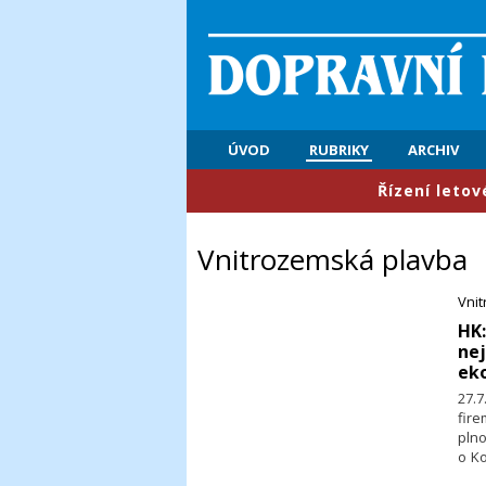
ÚVOD
RUBRIKY
ARCHIV
​Řízení letového prov
Vnitrozemská plavba
Vni
​HK
nej
ek
27.7
fir
pln
o Ko
vod