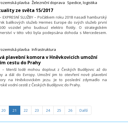
ata jako internet věcí a služeb, big data nebo autonomní
trozemská plavba
Železniční doprava
Spedice, logistika
ení jsou nedílně propojena s logistikou dneška. V tomto
uality ze světa 15/2017
esu se logistika jako věda a jako hospodářský sektor neřídí
. – EXPRESNÍ SLUŽBY – Počátkem roku 2018 nasadí hamburský
om aplikacemi, ale stále více vývojem základních metod,
nik balíkových služeb Hermes Europe do svých služeb první
ritmy a technikou.
500 vozidel jeho budoucí elektro flotily. O strategickém
tnerství v této věci byla podepsána dohoda s Mercedesem.
í transportéry se nasadí v Hamburku a ve Stuttgartu.
trozemská plavba
Infrastruktura
vá plavební komora v Hněvkovicích umožní
ím cestu do Prahy
5. – Menší lodě mohou doplout z Českých Budějovic až do
hy a dál do Evropy. Umožní jim to otevření nové plavební
ory na Hněvkovickém jezu. Je to poslední zdymadlo na
vské vodní cestě z Českých Budějovic do Prahy.
20
21
22
23
24
25
26
Další