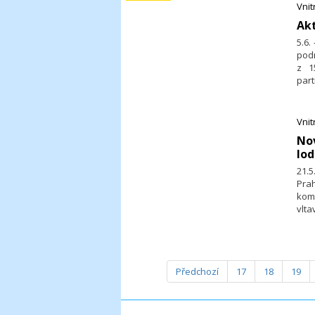
Tém
Vni
říz
Akt
proc
5.6
jen
pod
algo
z 1
par
Prvn
Vni
​No
lod
21.
Pra
kom
vlta
Předchozí
17
18
19