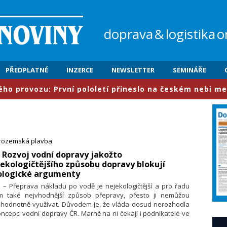
doprava
&
logistika
o
PŘEDPLATNÉ
INZERCE
NEWSLETTER
SEMINÁŘE
ozu: První pololetí přineslo na českém nebi meziročně n
trozemská plavba
: Rozvoj vodní dopravy jakožto
ekologičtějšího způsobu dopravy blokují
ologické argumenty
. – Přeprava nákladu po vodě je nejekologičtější a pro řadu
em také nejvhodnější způsob přepravy, přesto ji nemůžou
ohodnotně využívat. Důvodem je, že vláda dosud nerozhodla
ncepci vodní dopravy ČR. Marně na ni čekají i podnikatelé ve
ní dopravě a provozovatelé infrastruktury vodní dopravy.