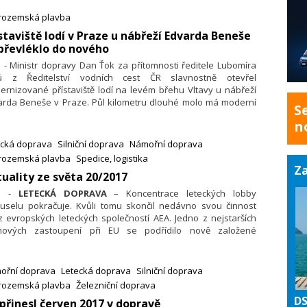
podářská komora proto dopisem požádala předsedu vlády
trozemská plavba
uslava Sobotku, aby Koncepce byla projednána a schválena
ě současnou vládou.
ístaviště lodí v Praze u nábřeží Edvarda Beneše
převléklo do nového
. - Ministr dopravy Dan Ťok za přítomnosti ředitele Lubomíra
tů z Ředitelství vodních cest ČR slavnostně otevřel
rnizované přístaviště lodí na levém břehu Vltavy u nábřeží
arda Beneše v Praze. Půl kilometru dlouhé molo má moderní
S
ign a umožňuje bezpečný nástup a výstup cestujících i do
n
ětších hotelových lodí.
ecká doprava
Silniční doprava
Námořní doprava
trozemská plavba
Spedice, logistika
Za
uality ze světa 20/2017
7. -
LETECKÁ DOPRAVA
– Koncentrace leteckých lobby
ruselu pokračuje. Kvůli tomu skončil nedávno svou činnost
 evropských leteckých společností AEA. Jedno z nejstarších
mových zastoupení při EU se podřídilo nově založené
nizaci Evropské aerolinky ( Airlines for Europe – A4E). Zatímco
upci AEA před časem ještě tvrdili, že jejich lobby „bude několik
ích let existovat“, nyní vedoucí představitelé vydali sdělení
ořní doprava
Letecká doprava
Silniční doprava
 na rozloučenou“ o rozpuštění svazu
trozemská plavba
Železniční doprava
DS
 přinesl červen 2017 v dopravě