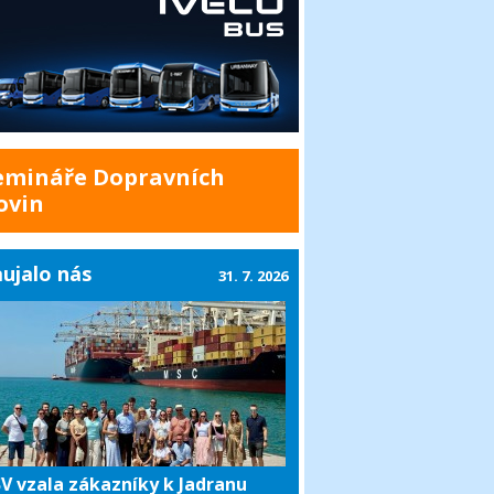
emináře Dopravních
ovin
ujalo nás
31. 7. 2026
V vzala zákazníky k Jadranu