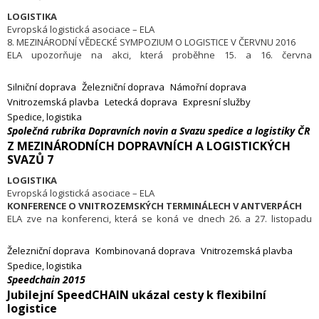
LOGISTIKA
Evropská logistická asociace – ELA
8. MEZINÁRODNÍ VĚDECKÉ SYMPOZIUM O LOGISTICE V ČERVNU 2016
ELA upozorňuje na akci, která proběhne 15. a 16. června
2016 v Karlsruhe pod patronací německého svazu logistiky BVL.
Tématem sympozia bude Logistika v době čtvrté průmyslové
Silniční doprava
Železniční doprava
Námořní doprava
revoluce – ideje, koncepce, vědecká báze. Od prvního sympozia
Vnitrozemská plavba
Letecká doprava
Expresní služby
tohoto zaměření v Magdeburgu v roce 2002 se tyto akce staly
Spedice, logistika
ústředními fóry pro vědecky orientovanou logistickou obec. Jejich
Společná rubrika Dopravních novin a Svazu spedice a logistiky ČR
snahou je podpořit výměnu idejí mezi odborníky přes zeměpisné
hranice, aby se posílil vývoj nových modelů poskytujících řešení témat
Z MEZINÁRODNÍCH DOPRAVNÍCH A LOGISTICKÝCH
reálného světa.
SVAZŮ 7
LOGISTIKA
Evropská logistická asociace – ELA
KONFERENCE O VNITROZEMSKÝCH TERMINÁLECH V ANTVERPÁCH
ELA zve na konferenci, která se koná ve dnech 26. a 27. listopadu
v Antverpách na téma budoucnost evropských vnitrozemských
terminálů se zvláštním zaměřením na evropské vodní cesty. Význam
Železniční doprava
Kombinovaná doprava
Vnitrozemská plavba
efektivního zázemí námořních přístavů uznávají všechny zúčastněné
Spedice, logistika
strany: dostatečné plánování, užitečná partnerství a kombinované
Speedchain 2015
objemy jsou cestou vpřed pro vnitrozemskou dopravu. Vnitrozemské
Jubilejní SpeedCHAIN ukázal cesty k flexibilní
terminály hrají velmi významnou roli v této přeměně. Letošní, již desátá
logistice
konference se zaměří na efektivní terminálové operace a