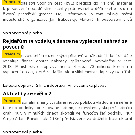
Premium
9.2. – Ředitelství vodních cest (ŘVC) předloží do 14 dnů materiál
k posouzení dopadů vlivu stavby plánovaného děčínského jezu na
životní prostředí (proces EIA). Informoval o tom mluvčí státní
investorské organizace Jan Bukovský. Materiál k posouzení vlivů
dopadu stavby na životní prostředí předkládá ŘVC už potřetí a jde
o dokument obsahující více než tisíc stran. Jez by mohl být hotový
Vnitrozemská plavba
nejdříve v roce 2021.
​Rejdařům se vzdaluje šance na vyplacení náhrad za
povodně
Premium
2.2. – Provozovatelům tuzemských přístavů a nákladních lodí se dále
vzdaluje šance dostat náhrady způsobené povodněmi v roce
2013. Ministerstvo dopravy nemá zhruba 70 milionů korun na
vyplacení dotací, které rejdařům vloni slíbil ministr dopravy Dan Ťok.
Peníze odmítlo uvolnit ministerstvo financí s odůvodněním, že na
odškodnění je již pozdě vzhledem k časovému odstupu od povodní.
Letecká doprava
Silniční doprava
Vnitrozemská plavba
​Aktuality ze světa 2
Premium
25.1. – Personální změny vyvolané novou polskou vládou a zaměřené
také na podniky kontrolované státem, se nevyhnuly skupině státních
drah PKP. V minulých dnech skončili ve funkcích šéf podniku PKP
Cargo Adam Purwin, jakož i šéf představenstva drážní infrastrukturní
společnosti PKP PLK Andrzej Filip Wojciechovski a člen představenstva
koncernu, odpovědný za finance Karol Depczyňski. Všichni tři se
Vnitrozemská plavba
v minulých letech podíleli na zlepšení činnosti svých organizací.