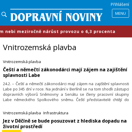
Přihlášení
MENU
bi meziročně nárůst provozu o 6,3 procenta
Vnitrozemská plavba
Vnitrozemská plavba
​Čeští a němečtí zákonodárci mají zájem na zajištění
splavnosti Labe
24.2. – Čeští a němečtí zákonodárci mají zájem na zajištění splavnosti
Labe po 345 dní v roce. Na jednání v Berlíně se na tom shodli zástupci
dopravních výborů Sněmovny a Senátu se členy pracovní skupiny
Labe německého Spolkového sněmu. Čeští představitelé chtějí do
konce června připravit návrh, který by se mohl stát základem
mezistátní smlouvy o užívání Labe. Řeka se totiž dlouhodobě potýká
Vnitrozemská plavba
Infrastruktura
s nedostatečnou výškou vodní hladiny.
​Jez v Děčíně se bude posuzovat z hlediska dopadu na
životní prostředí