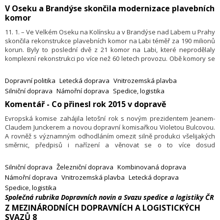
​V Oseku a Brandýse skončila modernizace plavebních
Důvody odvolání nebyly oficiálně sděleny.
komor
11. 1. – Ve Velkém Oseku na Kolínsku a v Brandýse nad Labem u Prahy
skončila rekonstrukce plavebních komor na Labi téměř za 190 milionů
korun. Byly to poslední dvě z 21 komor na Labi, které neprodělaly
komplexní rekonstrukci po více než 60 letech provozu. Obě komory se
na konci loňského roku po více než dvou měsících odstávky vrátily do
plného provozu. Informoval o tom mluvčí Ředitelství vodních cest Jan
Dopravní politika
Letecká doprava
Vnitrozemská plavba
Bukovský.
Silniční doprava
Námořní doprava
Spedice, logistika
Komentář - Co přinesl rok 2015 v dopravě
Evropská komise zahájila letošní rok s novým prezidentem Jeanem-
Claudem Junckerem a novou dopravní komisařkou Violetou Bulcovou.
A rovněž s významným odhodláním omezit silně produkci všelijakých
směrnic, předpisů i nařízení a věnovat se o to více dosud
zanedbávaným záležitostem sociálním. V druhé polovině roku přijala
konečně Rada ministrů 4. železniční balíček předpisů – na základě
Silniční doprava
Železniční doprava
Kombinovaná doprava
značného kompromisu, pokud jde o jeho „politickou“ část.
Námořní doprava
Vnitrozemská plavba
Letecká doprava
Spedice, logistika
Společná rubrika Dopravních novin a Svazu spedice a logistiky ČR
Z MEZINÁRODNÍCH DOPRAVNÍCH A LOGISTICKÝCH
SVAZŮ 8