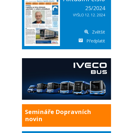
25/2024
VYŠLO 12. 12. 2024
Zvětšit
Předplatit
Semináře Dopravních
novin