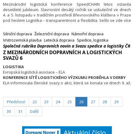
vnitrozemskou dopravu, prováděnou různými aktéry. Konference
Mezinárodní logistická konference SpeedCHAIN letos oslavila
počítá se 150 účastníky z celé Evropy včetně zhruba 90 ředitelů
desetileté jubileum. Slavnostní desátý ročník se uskutečnil ve dnech
terminálových přístavních zařízení.
4. a 5. listopadu v tradičním prostředí Břevnovského kláštera v Praze
pod heslem Logistika – transparentnost a flexibilita. Sešlo se zde více
než 650 odborníků z oblasti logistiky, dopravy a dalších oborů, kteří
v rámci celodenního odborného programu společně diskutovali
Silniční doprava
Železniční doprava
Námořní doprava
o aktuálních trendech a hledali řešení problémů, s nimiž se evropská
Vnitrozemská plavba
Letecká doprava
Spedice, logistika
logistika potýká.
Společná rubrika Dopravních novin a Svazu spedice a logistiky ČR
Z MEZINÁRODNÍCH DOPRAVNÍCH A LOGISTICKÝCH
SVAZŮ 6
LOGISTIKA
Evropská logistická asociace – ELA
KONFERENCE SÍTĚ LOGISTICKÉHO VÝZKUMU PROBĚHLA V DERBY
ELA informovala členské svazy o akci, která se konala ve dnech 9. až.
11. září v na univerzitě v britském městě Derby. Výroční konference
LRN (Logistics Research Network) byla významnou akademickou
událostí. Zaujala akademiky i odborníky z praxe, kteří chtěli získat
Předchozí
22
23
24
25
26
27
28
29
informace o posledních výzkumech v logistice a managementu
dodavatelských řetězců. Konference LRN je jedním z hlavních
30
31
Další
evropských fór pro prezentaci výsledků výzkumu v těchto oblastech
i v dopravě.
Aktuální číslo