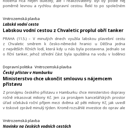
Roberta Fica nejen důležitý, ale i realizovatelný. Byl by podle něj
poměrně levnou a rychlou dopravní cestou. Řekl to po společném
zasedání české a slovenské vlády. Studii proveditelnosti k projektu
má připravit české ministerstvo dopravy.
Vnitrozemská plavba
Labská vodní cesta
Labskou vodní cestou z Chvaletic proplul obří tanker
PRAHA (11.5.) – V minulých dnech využila labskou plavební cestu
z Chvaletic směrem k česko-německé hranici u Děčína jedna
z největších říčních lodí, která kdy u nás byla postavena. Jednalo se
o říční tanker, jehož střední část byla spuštěna na vodu v loděnici
Lhotka u Lovosic, odkud ji tlačný remorkér dopravil do Chvaletické
loděnice k dokončení. Odtud osmdesát metrů dlouhý tanker zamířil do
Dopravní politika
Vnitrozemská plavba
Magdeburku, aby plavbou po německých kanálech ulehčil německé
Český přístav v Hamburku
silniční dopravě.
Ministerstvo chce ukončit smlouvu s nájemcem
přístavu
Z pronájmu českého přístavu v Hamburku chce ministerstvo dopravy
ročně inkasovat miliony Kč. Jen za pronájem kancelářských prostor
úřad očekává roční příjem mezi dvěma až pěti miliony Kč, jak uvedl
v tiskové zprávě minulý týden. Kromě rozsáhlé investice do oprav ale
musí ministerstvo dopravy vypovědět smlouvu se společností Eko
Logistics, které přístav před dvěma lety samo do roku 2022 pronajalo.
Vnitrozemská plavba
Novinky na českých vodních cestách