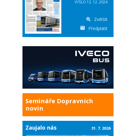
VYŠLO 12. 12. 2024
Zvětšit
Předplatit
Semináře Dopravních
novin
Zaujalo nás
31. 7. 2026