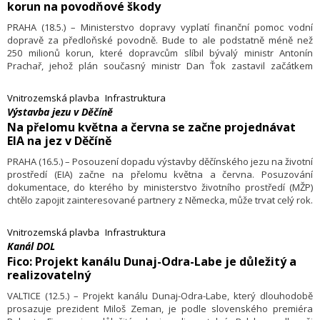
korun na povodňové škody
PRAHA (18.5.) – Ministerstvo dopravy vyplatí finanční pomoc vodní
dopravě za předloňské povodně. Bude to ale podstatně méně než
250 milionů korun, které dopravcům slíbil bývalý ministr Antonín
Prachař, jehož plán současný ministr Dan Ťok zastavil začátkem
března. Nově ministerstvo nabízí 70 milionů korun, a to pouze
majitelům přístavů. V původním plánu měli větší část peněz získat
Vnitrozemská plavba
Infrastruktura
provozovatelé nákladních lodí.
Výstavba jezu v Děčíně
Na přelomu května a června se začne projednávat
EIA na jez v Děčíně
PRAHA (16.5.) – Posouzení dopadu výstavby děčínského jezu na životní
prostředí (EIA) začne na přelomu května a června. Posuzování
dokumentace, do kterého by ministerstvo životního prostředí (MŽP)
chtělo zapojit zainteresované partnery z Německa, může trvat celý rok.
Oznámil to ministr životního prostředí Richard Brabec.
Vnitrozemská plavba
Infrastruktura
Kanál DOL
Fico: Projekt kanálu Dunaj-Odra-Labe je důležitý a
realizovatelný
VALTICE (12.5.) – Projekt kanálu Dunaj-Odra-Labe, který dlouhodobě
prosazuje prezident Miloš Zeman, je podle slovenského premiéra