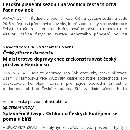
Letošní plavební sezónu na vodních cestách oživí
řada novinek
PRAHA (26.4.) – Ředitelství vodních cest ČR na výstavě Lodě na vodě
2015 veřejnosti představilo novinky, které vodní cesty v letošním roce
čekají. Za týden se otevřou brány nového přístavu Hluboká nad
Vltavou, začíná fungovat systém jednotného připojení lodí na
elektřinu a vodu v přístavech a v loňském roce dokončená veřejná
přístaviště na Labi poprvé plně slouží turistům. Zdaleka to ale není vše.
Námořní doprava
Vnitrozemská plavba
Český přístav v Hamburku
Ministerstvo dopravy chce zrekonstruovat český
přístav v Hamburku
PRAHA (23.4.) – Ministr dopravy Dan Ťok chce, aby české přístavní
území v Hamburku více využívaly české logistické společnosti, aby
poskytovalo komplexní zázemí pro jejich obchodní činnost a
podporoval obchod České republiky. Stát za tímto účelem hodlá
vypovědět stávající nájemní smlouvu, vypsat nové výběrové řízení a
areál v dalších letech rekonstruovat.
Vnitrozemská plavba
Infrastruktura
Splavnění Vltavy
Splavnění Vltavy z Orlíka do Českých Budějovic se
pomalu blíží
HNĚVKOVICE (20.4.) – Minulý týden začala stavba poslední chybějící