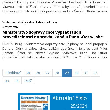
plavební komory na jihočeské Vltavě ve Hněvkovicích u Týna nad
Vltavou. Práce běží tak, aby v září 2016 byla nová plavební komora
hotova a propojila se Orlická přehradní nádrž s Českými Budějovicemi.
Zároveň byla přestřižena páska na již v předstihu dokončené
plavební komoře na přehradě Hněvkovice.
Vnitrozemská plavba
Infrastruktura
Kanál DOL
Ministerstvo dopravy chce vypsat studii
proveditelnosti na stavbu kanálu Dunaj-Odra-Labe
PRAHA (19.4.) – Ministerstvo dopravy oživuje plány na lodní propojení
Dunaje, Odry a Labe, jehož velkým zastáncem je prezident Miloš
Zeman. Úřad se chystá vypsat výběrové řízení na studii
proveditelnosti takzvaného koridoru D.O.L. za 25 milionů korun.
Vyplývá to z oznámení zveřejněného ve Věstníku veřejných zakázek.
Předchozí
25
26
27
28
29
30
31
32
33
34
Další
Aktuální číslo
25/2024