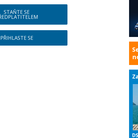
STAŇTE SE
ŘEDPLATITELEM
PŘIHLASTE SE
S
n
Za
DS