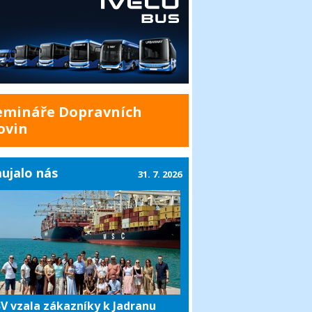
emináře Dopravních
ovin
ujalo nás
31. 7. 2026
V vzala zákazníky k Jadranu