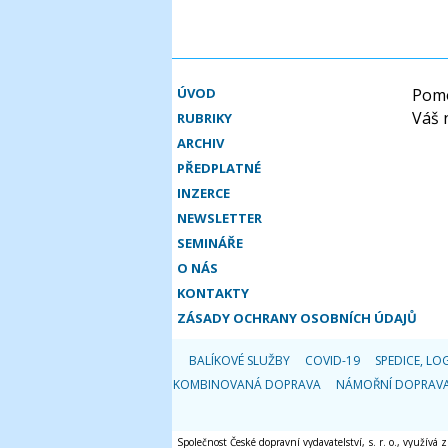
ÚVOD
Pomo
Váš 
RUBRIKY
ARCHIV
PŘEDPLATNÉ
INZERCE
NEWSLETTER
SEMINÁŘE
O NÁS
KONTAKTY
ZÁSADY OCHRANY OSOBNÍCH ÚDAJŮ
BALÍKOVÉ SLUŽBY
COVID-19
SPEDICE, LOG
KOMBINOVANÁ DOPRAVA
NÁMOŘNÍ DOPRAV
Společnost České dopravní vydavatelství, s. r. o., využívá