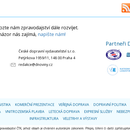
zte nám zpravodajství dále rozvíjet.
názor nás zajímá,
napište nám!
Partneři 
České dopravní vydavatelství s.r.o.
Petýrkova 1959/11, 148 00 Praha 4
redakce@dnoviny.cz
ISTIKA
KOMERČNÍ PREZENTACE
VEŘEJNÁ DOPRAVA
DOPRAVNÍ POLITIKA
A
VNITROZEMSKÁ PLAVBA
LETECKÁ DOPRAVA
EXPRESNÍ SLUŽBY
NEBEZP
INFRASTRUKTURA
VELETRHY A VÝSTAVY
 zpravodajství ČTK, jehož obsah je chráněn autorským zákonem. Přepis, šíření či další zpřístupňov