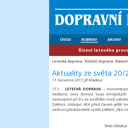
ÚVOD
RUBRIKY
ARCHIV
​Řízení letového provozu: Pr
Letecká doprava
Silniční doprava
Námořn
Aktuality ze světa 20
17. července 2017, Jiří Kladiva
17.7. -
LETECKÁ DOPRAVA
– Koncentrace
nedávno svou činnost Svaz evropských l
zastoupení při EU se podřídilo nově založen
Zatímco zástupci AEA před časem ještě tvrdi
vedoucí představitelé vydali sdělení „AEA 
Tento článek je