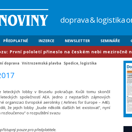
doprava
&
logistika
o
PŘEDPLATNÉ
INZERCE
NEWSLETTER
SEMINÁŘE
vní pololetí přineslo na českém nebi meziročně nárůst 
í doprava
Vnitrozemská plavba
Spedice, logistika
/2017
 leteckých lobby v Bruselu pokračuje. Kvůli tomu skončil
eteckých společností AEA. Jedno z nejstarších zájmových
é organizaci Evropské aerolinky ( Airlines for Europe – A4E).
li, že jejich lobby „bude několik dalších let existovat“, nyní
na rozloučenou“ o rozpuštění svazu
 přístupný pouze pro předplatitele.