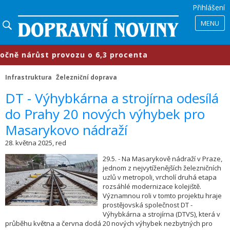
Přihlášení
MENU
ně nárůst provozu o 6,3 procenta
Infrastruktura
Železniční doprava
​DT - Výhybkárna a strojírna odesílá
do Prahy 20 nových výhybek pro
Masarykovo nádraží
28. května 2025, red
29.5. - Na Masarykově nádraží v Praze,
jednom z nejvytíženějších železničních
uzlů v metropoli, vrcholí druhá etapa
rozsáhlé modernizace kolejiště.
Významnou roli v tomto projektu hraje
prostějovská společnost DT -
Výhybkárna a strojírna (DTVS), která v
průběhu května a června dodá 20 nových výhybek nezbytných pro