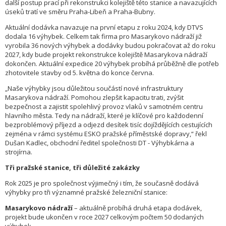
další postup prací při rekonstrukci kolejiště této stanice a navazujících
úseků tratí ve směru Praha-Libeň a Praha-Bubny.
Aktuální dodávka navazuje na první etapu z roku 2024, kdy DTVS
dodala 16 výhybek. Celkem tak firma pro Masarykovo nádraží již
vyrobila 36 nových výhybek a dodávky budou pokračovat až do roku
2027, kdy bude projekt rekonstrukce kolejiště Masarykova nádraží
dokončen. Aktuální expedice 20 výhybek probíhá průběžně dle potřeb
zhotovitele stavby od 5. května do konce června.
„Naše výhybky jsou důležitou součástí nové infrastruktury
Masarykova nádraží. Pomohou zlepšit kapacitu trati, zvýšit
bezpečnost a zajistit spolehlivý provoz vlaků v samotném centru
hlavního města. Tedy na nádraží, které je klíčové pro každodenní
bezproblémový příjezd a odjezd desítek tisíc dojíždějících cestujících
zejména v rámci systému ESKO pražské příměstské dopravy,“ řekl
Dušan Kadlec, obchodní ředitel společnosti DT - Výhybkárna a
strojírna.
Tři pražské stanice, tři důležité zakázky
Rok 2025 je pro společnost výjimečný i tím, že současně dodává
výhybky pro tři významné pražské železniční stanice:
Masarykovo nádraží
– aktuálně probíhá druhá etapa dodávek,
projekt bude ukončen v roce 2027 celkovým počtem 50 dodaných