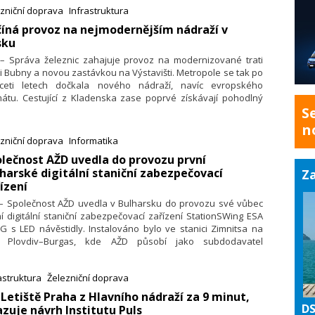
olem vzniku železniční dopravy.
zniční doprava
Infrastruktura
číná provoz na nejmodernějším nádraží v
sku
. – Správa železnic zahajuje provoz na modernizované trati
 Bubny a novou zastávkou na Výstavišti. Metropole se tak po
řiceti letech dočkala nového nádraží, navíc evropského
mátu. Cestující z Kladenska zase poprvé získávají pohodlný
S
stup z vlaků na všechny linky metra. Úsek je součástí
ovaného spojení z centra hlavního města na letiště Václava
n
a a do Kladna.
zniční doprava
Informatika
olečnost AŽD uvedla do provozu první
harské digitální staniční zabezpečovací
Za
ízení
. – Společnost AŽD uvedla v Bulharsku do provozu své vůbec
í digitální staniční zabezpečovací zařízení StationSWing ESA
G s LED návěstidly. Instalováno bylo ve stanici Zimnitsa na
ti Plovdiv–Burgas, kde AŽD působí jako subdodavatel
ečnosti VDH JSC.
astruktura
Železniční doprava
 Letiště Praha z Hlavního nádraží za 9 minut,
DS
zuje návrh Institutu Puls