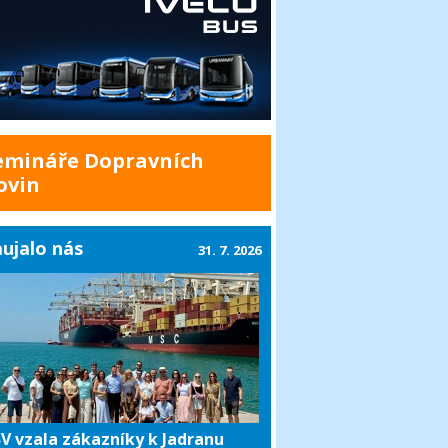
emináře Dopravních
ovin
ujalo nás
31. 7. 2026
V vzala zákazníky k Jadranu