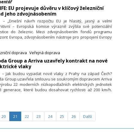
mentář
IFE: EU projevuje důvěru v klíčový železniční
nd jeho zdvojnásobením
7. – „Dnešní návrh rozpočtu EU je hlasitý, jasný a velmi
initivní – Evropská komise výrazně zvýšila své potenciální
estice do železnic. Mezi zdvojnásobením fondů programu
izont Evropa, zdvojnásobením nástroje pro propojení Evropy
F), odhalením Evropského fondu pro konkurenceschopnost a
etinásobným zvýšením prostředků na vojenskou mobilitu
zniční doprava
Veřejná doprava
e k dispozici odrazový můstek pro zahájení mamutího úkolu,
ým je vybudování evropské železniční sítě zítřka.“ Ve svém
oda Group a Arriva uzavřely kontrakt na nové
entáři to včera uvedl generální ředitel Unie evropského
ktrické vlaky
zničního průmyslu (UNIFE) Enno Wiebe.
7. – Jak budou vypadat nové vlaky z Prahy na západ Čech?
da Group uzavřela smlouvu se soukromým dopravcem Arriva
výrobu 22 moderních nízkopodlažních elektrických jednotek
é generace, které budou dosahovat rychlosti až 200 km/h.
ouva zahrnuje dva typy jednotek – třívozovou (16 ks) a
vozovou (6 ks), v celkové hodnotě přesahující 7 miliard Kč.
částí smlouvy je také opce na nákup dalších vozidel.
ravce plánuje nasazení těchto jednotek na linkách Ex6
20
21
22
23
24
25
26
Další
aha–Plzeň–Cheb) a R16 (Praha–Beroun–Plzeň–Klatovy /
zná Ruda) v západních Čechách od prosince 2028.