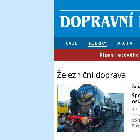
ÚVOD
RUBRIKY
ARCHIV
​Řízení letového provozu: P
Železniční doprava
Žele
​Sp
osl
3.7
his
pořá
Spoj
při
Dar