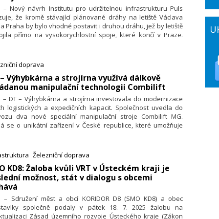
. – Nový návrh Institutu pro udržitelnou infrastrukturu Puls
uje, že kromě stávající plánované dráhy na letiště Václava
a Praha by bylo vhodné postavit i druhou dráhu, jež by letiště
U
jila přímo na vysokorychlostní spoje, které končí v Praze.
ciózní plán nyní existuje ve formě studie a je založený v první
 na tunelu, díky kterému vysokorychlostní vlaky zajedou na
vním nádraží Praha pod zem, napojí se na linky metra A a B
zniční doprava
astávce Můstek a dojedou až do podzemní stanice pod
 – Výhybkárna a strojírna využívá dálkově
inálem 1. To vše za 9 minut. Následně bude trať pokračovat
ádanou manipulační technologii Combilift
em na Kladno a Karlovy Vary, bude tedy využitelná nejen pro
těvníky letiště.
. – DT – Výhybkárna a strojírna investovala do modernizace
h logistických a expedičních kapacit. Společnost uvedla do
vozu dva nové speciální manipulační stroje Combilift MG.
á se o unikátní zařízení v České republice, které umožňuje
ořádně flexibilní a bezpečnou manipulaci s rozměrnými a
ými částmi výhybek.
astruktura
Železniční doprava
O KD8: Žaloba kvůli VRT v Ústeckém kraji je
lední možnost, stát v dialogu s obcemi
lhává
7. – Sdružení měst a obcí KORIDOR D8 (SMO KD8) a obec
stavlky společně podaly v pátek 18. 7. 2025 žalobu na
aktualizaci Zásad územního rozvoje Ústeckého kraje (Zákon