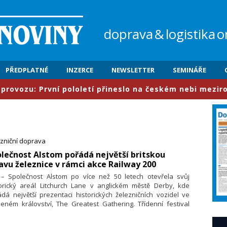
doprava
&
logistika
o
PŘEDPLATNÉ
INZERCE
NEWSLETTER
SEMINÁŘE
rvní pololetí přineslo na českém nebi meziročně nárůst
zniční doprava
olečnost Alstom pořádá největší britskou
avu železnice v rámci akce Railway 200
. – Společnost Alstom po více než 50 letech otevřela svůj
torický areál Litchurch Lane v anglickém městě Derby, kde
dá největší prezentaci historických železničních vozidel ve
eném království, The Greatest Gathering. Třídenní festival
pomíná 200. výročí zahájení provozu na trati Stockton–
lington, první veřejné železnice na světě, která se stala