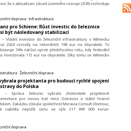
oví, že o aktualizaci zásad územního rozvoje (ZÚR) rozhoduje
upitelstvo kraje mj. na základě externího návrhu, který může
jít např. ze strany oprávněného investora, např. Správy
zniční doprava
Infrastruktura
znic). Uvedl to předseda SMO KD8 Martin Klečka.
lianz pro Schiene: Růst investic do železnice
í být následovaný stabilizací
. – Vládní investice do železniční infrastruktury v Německu
oce 2024 vzrostly na rekordních 198 eur na obyvatele. To
dstavuje 74% nárůst oproti předchozímu roku, kdy federální
da investovala 115 eur na obyvatele. Díky tomu se Německo
vropském srovnání nachází v horní polovině tabulky. Stále
k zaostává za zeměmi, jako je Norsko (294 eur), Rakousko
 eur) a Švýcarsko (480 eur), které stejně jako lídr Lucembursko
astruktura
Železniční doprava
 eur) soustavně investují do své železniční infrastruktury
 vybrala projektanta pro budoucí rychlé spojení
éta.
stravy do Polska
7. – Správa železnic vybrala zhotovitele projektové
umentace pro novou trať mezi Ostravou a státní hranicí
lskem. Zakázku získala společnost Moravia Consult Olomouc,
rá nabídla nejnižší cenu ve výši 217 999 000 korun.
pokládaná hodnota podle ŠŽ činila téměř 270 milionů korun.
zniční doprava