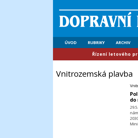
ÚVOD
RUBRIKY
ARCHIV
​Řízení letového provozu: Pr
Vnitrozemská plavba
Vni
Pol
do 
29.
nám
2030
Min
výs
Dun