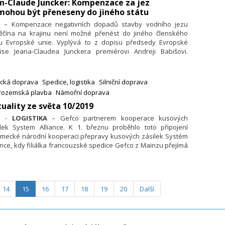
an-Claude Juncker: Kompenzace za jez
mohou být přeneseny do jiného státu
3. – Kompenzace negativních dopadů stavby vodního jezu
ěčína na krajinu není možné přenést do jiného členského
tu Evropské unie. Vyplývá to z dopisu předsedy Evropské
ise Jeana-Claudea Junckera premiérovi Andreji Babišovi.
ko se u komise snažilo vyjednat možnost, že by dopady
by jezu na životní prostředí kompenzovalo v zahraničí. Stát
ak investoval do ekologie v cizině.
ecká doprava
Spedice, logistika
Silniční doprava
trozemská plavba
Námořní doprava
uality ze světa 10/2019
3. -
LOGISTIKA
– Gefco partnerem kooperace kusových
ilek System Alliance. K 1. březnu proběhlo toto připojení
ěmecké národní kooperaci přepravy kusových zásilek Systém
ance, kdy filiálka francouzské spedice Gefco z Mainzu přejímá
učování v obvodech Bingen, Offenbach, Bad Nauheim a
ms. Počet vozidel, nasazovaných v Mainzu se touto
uprací ztrojnásobí; objem překladu se zvýší dokonce čtyřikrát.
co je podle svých údajů evropskou špičkou na úseku
14
15
16
17
18
19
20
Další
omobilní logistiky a hodlá svou přítomnost v rámci
émového partnerství v regionu Rýn – Mohan dále rozšiřovat.
tom speditér počítá se synergickým účinkem, který napomůže
it efektivnost dodavatelských řetězců. Předtím oblast Nieder-