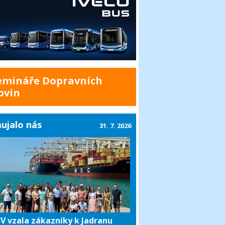
emináře Dopravních
ovin
ujalo nás
31. 7. 2026
V vzala zákazníky k Jadranu