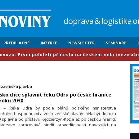
doprava
&
logistika
o
PŘEDPLATNÉ
INZERCE
NEWSLETTER
SEMINÁŘE
vní pololetí přineslo na českém nebi meziročně nárůst 
trozemská plavba
sko chce splavnit řeku Odru po české hranice
roku 2030
5. – Řeka Odra by podle plánů polského ministerstva
ořního hospodářství a vnitrozemské plavby měla být do roku
 splavná od přístavu Kędzierzyn-Koźle až po českou hranici.
isterstvo zpracovává studii proveditelnosti navazující na
ledky české studie týkající se vybudování vodního koridoru
aj-Odra-Labe. Novinářům to řekla zmocněnkyně ministerstva