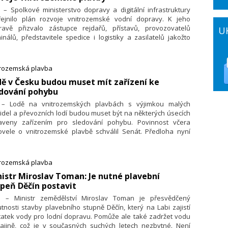
. – Spolkové ministerstvo dopravy a digitální infrastruktury
řejnilo plán rozvoje vnitrozemské vodní dopravy. K jeho
pravě přizvalo zástupce rejdařů, přístavů, provozovatelů
U
inálů, představitele spedice i logistiky a zasilatelů jakožto
ových zákazníků.
trozemská plavba
ě v Česku budou muset mít zařízení ke
edování pohybu
. – Lodě na vnitrozemských plavbách s výjimkou malých
idel a převozních lodí budou muset být na některých úsecích
aveny zařízením pro sledování pohybu. Povinnost včera
ovele o vnitrozemské plavbě schválil Senát. Předloha nyní
ří k podpisu prezidentovi.
trozemská plavba
nistr Miroslav Toman: Je nutné plavební
peň Děčín postavit
4. – Ministr zemědělství Miroslav Toman je přesvědčený
tnosti stavby plavebního stupně Děčín, který na Labi zajistí
tatek vody pro lodní dopravu. Pomůže ale také zadržet vodu
rajině, což je v současných suchých letech nezbytné. Není