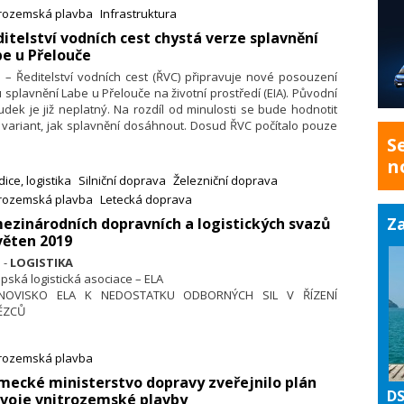
riela Tomiková.
trozemská plavba
Infrastruktura
itelství vodních cest chystá verze splavnění
e u Přelouče
. – Ředitelství vodních cest (ŘVC) připravuje nové posouzení
u splavnění Labe u Přelouče na životní prostředí (EIA). Původní
dek je již neplatný. Na rozdíl od minulosti se bude hodnotit
 variant, jak splavnění dosáhnout. Dosud ŘVC počítalo pouze
S
ybudováním plavebního kanálu přes takzvané Slavíkovy
ovy, což naráželo na houževnatý a účinný odpor ekologických
n
nizací.
ice, logistika
Silniční doprava
Železniční doprava
trozemská plavba
Letecká doprava
Za
ezinárodních dopravních a logistických svazů
věten 2019
. -
LOGISTIKA
pská logistická asociace – ELA
NOVISKO ELA K NEDOSTATKU ODBORNÝCH SIL V ŘÍZENÍ
ĚZCŮ
říležitosti Mezinárodního dne dodavatelských řetězců
anizovaném pravidelně třetí čtvrtek v dubnu vydala ELA
trozemská plavba
edující stanovisko.
mecké ministerstvo dopravy zveřejnilo plán
DS
voje vnitrozemské plavby