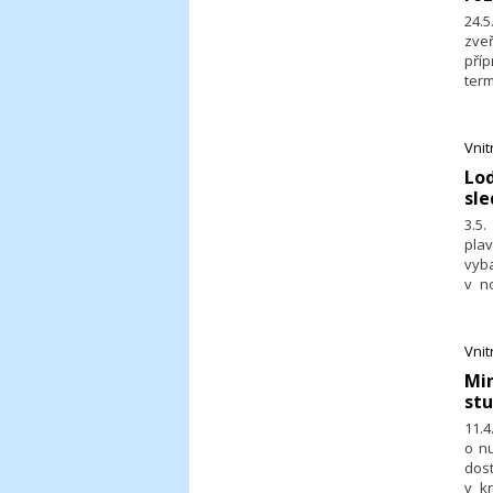
24.5
zve
pří
term
klíč
Vni
Lod
sl
3.5
plav
vyb
v n
zamí
Vni
​Mi
stu
11.
o nu
dos
v k