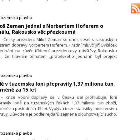
é říkat, že to nejde, je třeba najít cestu, jak ho postavit, řekl
ra novinářům Toman po setkání na toto téma, které se
tečnilo na zámku v Děčíně.
trozemská plavba
iloš Zeman jednal s Norbertem Hoferem o
nálu, Rakousko věc přezkoumá
. – Český prezident Miloš Zeman se dnes sešel s rakouským
strem dopravy Norbertem Hoferem. Hradní mluvčí Jiří Ovčáček
jednání na závěr třídenní prezidentovy návštěvy Rakouska
lil, že hlavním tématem „přátelského jednání“ byl projekt
álu Dunaj-Odra-Labe. Miloš Zeman požádal o přehodnocení
ženlivého rakouského stanoviska vůči tomuto projektu.
bert Hofer, kterého Miloš Zeman v jeho neúspěšné
trozemská plavba
zidentské kampani podpořil, přezkoumání rakouského
dě v tuzemsku loni přepravily 1,37 milionu tun,
oje přislíbil.
méně za 15 let
. – Krize vodní dopravy se v Česku dál prohlubuje, loni
pravily lodě na tuzemských řekách 1,37 milionu tun zboží,
éně za posledních 15 let. Vyplývá to ze statistiky ministerstva
avy. Důvodem je podle rejdařů zejména dlouhotrvající sucho,
ré omezilo splavnost Labe, a nedostatečná vodní
astruktura. Letos by řeky podle předpovědí hydrologů mohly
at splavné déle, výrazný nárůst nákladní přepravy ale rejdaři
trozemská plavba
ekávají.