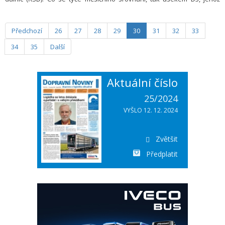
součástí je tunel Pohůrka, projelo loni nejvíc aut v srpnu, přes 610 000
vozidel.
Předchozí
26
27
28
29
30
31
32
33
34
35
Další
Aktuální číslo
25/2024
VYŠLO 12. 12. 2024
Zvětšit
Předplatit