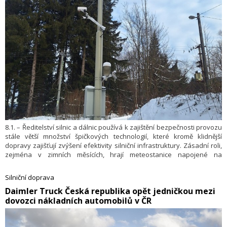
8.1. – Ředitelství silnic a dálnic používá k zajištění bezpečnosti provozu
stále větší množství špičkových technologií, které kromě klidnější
dopravy zajišťují zvýšení efektivity silniční infrastruktury. Zásadní roli,
zejména v zimních měsících, hrají meteostanice napojené na
Meteorologický informační systém (MIS). ŘSD o tom informovalo
v tiskové zprávě.
Silniční doprava
​Daimler Truck Česká republika opět jedničkou mezi
dovozci nákladních automobilů v ČR