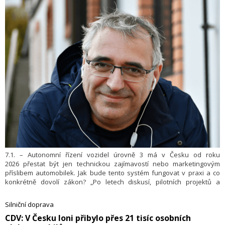
7.1. – Autonomní řízení vozidel úrovně 3 má v Česku od roku
2026 přestat být jen technickou zajímavostí nebo marketingovým
příslibem automobilek. Jak bude tento systém fungovat v praxi a co
konkrétně dovolí zákon? „Po letech diskusí, pilotních projektů a
postupných legislativních úprav se má autonomní řízení třetí úrovně
stát legální součástí běžného silničního provozu. Nepůjde ale
Silniční doprava
o revoluci ze dne na den, spíše o další, poměrně přesně vymezený
​CDV: V Česku loni přibylo přes 21 tisíc osobních
krok směrem k vyšší míře automatizace dopravy,“ řekl Michal