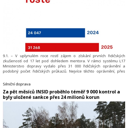
9.1. – V uplynulém roce rostl zájem o získání prvních řidičských
zkušeností od 17 let pod dohledem mentora. V rámci systému L17
Ministerstvo dopravy vydalo přes 31 000 řidičských oprávnění a
podobný počet řidičských průkazů. Nejvíce těchto oprávnění, přes
3 000, bylo vydáno během června. Celý projekt nabízí ucelený program
pro začínající řidiče, i pro jejich mentory, a podle prvních výstupů
Silniční doprava
pozitivně ovlivňuje nehodovost řidičů.
​Za pět měsíců INSID proběhlo téměř 9 000 kontrol a
byly uložené sankce přes 24 milionů korun