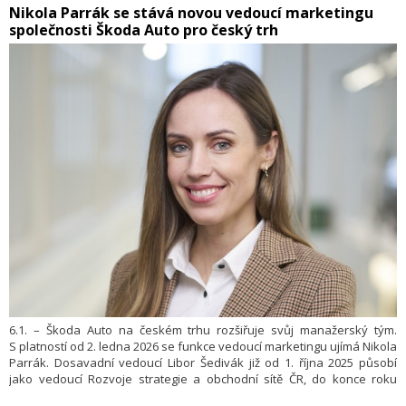
​Nikola Parrák se stává novou vedoucí marketingu
postupného odbourávání přetrvávajících mýtů o elektromobilitě
společnosti Škoda Auto pro český trh
i rostoucího významu trhu s ojetými elektromobily. V tiskové zprávě
o tom informovalo Centrum dopravního výzkumu (CDV).
6.1. – Škoda Auto na českém trhu rozšiřuje svůj manažerský tým.
S platností od 2. ledna 2026 se funkce vedoucí marketingu ujímá Nikola
Parrák. Dosavadní vedoucí Libor Šedivák již od 1. října 2025 působí
jako vedoucí Rozvoje strategie a obchodní sítě ČR, do konce roku
2025 zastával obě pozice. Nikola Parrák bude ve své roli zodpovědná