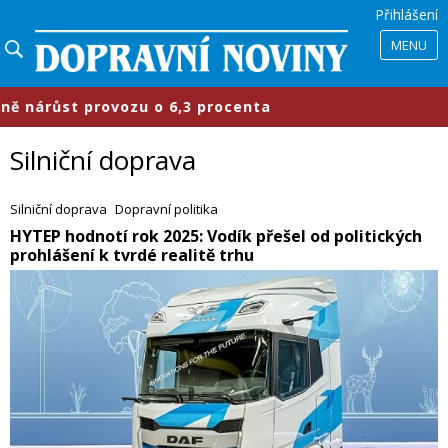
Přihlášení
MENU
6,3 procenta
​Průmyslové parky se
Silniční doprava
Silniční doprava
Dopravní politika
​HYTEP hodnotí rok 2025: Vodík přešel od politických
prohlášení k tvrdé realitě trhu