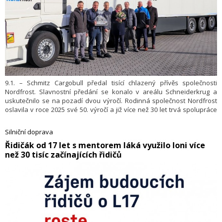
9.1. – Schmitz Cargobull předal tisící chlazený přívěs společnosti
Nordfrost. Slavnostní předání se konalo v areálu Schneiderkrug a
uskutečnilo se na pozadí dvou výročí. Rodinná společnost Nordfrost
oslavila v roce 2025 své 50. výročí a již více než 30 let trvá spolupráce
se společností Schmitz Cargobull.
Silniční doprava
​Řidičák od 17 let s mentorem láká využilo loni více
než 30 tisíc začínajících řidičů