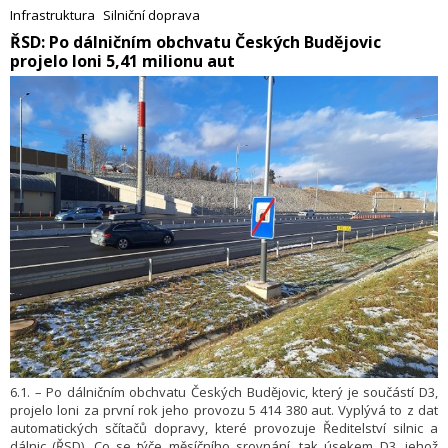
přímo Jiřímu Maláčkovi, vedoucímu Škoda Auto pro český trh.
Infrastruktura
Silniční doprava
​ŘSD: Po dálničním obchvatu Českých Budějovic
projelo loni 5,41 milionu aut
6.1. – Po dálničním obchvatu Českých Budějovic, který je součástí D3,
projelo loni za první rok jeho provozu 5 414 380 aut. Vyplývá to z dat
automatických sčítačů dopravy, které provozuje Ředitelství silnic a
dálnic (ŘSD). Co se týče měsíčního srovnání, tak úsekem D3, jehož