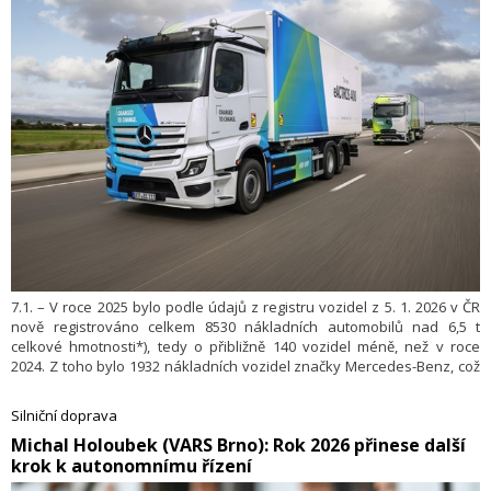
7.1. – V roce 2025 bylo podle údajů z registru vozidel z 5. 1. 2026 v ČR
nově registrováno celkem 8530 nákladních automobilů nad 6,5 t
celkové hmotnosti*), tedy o přibližně 140 vozidel méně, než v roce
2024. Z toho bylo 1932 nákladních vozidel značky Mercedes-Benz, což
znamená podíl na celkovém relevantním trhu 22,6 %. Značka tím
dosáhla opět prvního místa mezi dovozci a výrobci nákladních vozů
Silniční doprava
v počtu nově registrovaných vozidel v ČR s velkým odstupem od
​Michal Holoubek (VARS Brno): Rok 2026 přinese další
dalších značek.
krok k autonomnímu řízení