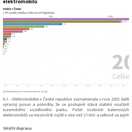
elektromobilů
Holoubek z VARS Brno.
6.1. - Elektromobilita v České republice zaznamenala v roce 2025 další
výrazný posun a potvrdila, že se postupně stává stabilní součástí
tuzemského vozidlového parku. Počet osobních bateriových
elektromobilů se meziročně zvýšil o více než 21 tisíc a celkově se jejich
počet na českých silnicích přiblížil hranici 58 tisíc vozidel. Aktuální data
tak potvrzují pokračující růstový trend, který je výsledkem kombinace
Silniční doprava
širší nabídky vozidel, rozvoje veřejné dobíjecí infrastruktury,