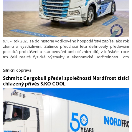
9.1. – Rok 2025 se do historie vodíkového hospodářství zapíše jako rok
zlomu a vystřízlivění. Zatímco předchozí léta definovaly především
politická prohlášení a stanovování ambiciózních cílů, v loňském roce
trh čelil realitě fyzické výstavby a ekonomické udržitelnosti. Toto
vystřízlivění však nemá negativní konotaci, naopak ukazuje, že vodík
přechází z fáze vizí do fáze hledání svého reálného místa
Silniční doprava
v energetické tranzici.
​Schmitz Cargobull předal společnosti Nordfrost tisící
chlazený přívěs S.KO COOL