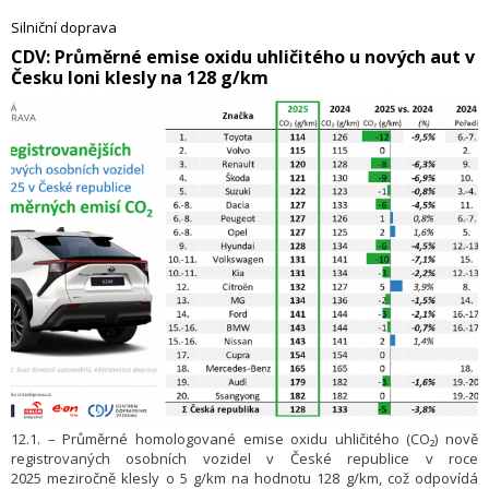
255 lokalitami s více než 850 dobíjecími body, přičemž jen v uplynulém
Silniční doprava
roce přibylo 56 nových lokalit s 269 dobíjecími body. Řidiči
​CDV: Průměrné emise oxidu uhličitého u nových aut v
elektromobilů v síti v roce 2025 odebrali více než 7,5 GWh certifikované
Česku loni klesly na 128 g/km
zelené elektřiny, což představuje meziroční nárůst dodané energie
o 105 %.
12.1. – Průměrné homologované emise oxidu uhličitého (CO₂) nově
registrovaných osobních vozidel v České republice v roce
2025 meziročně klesly o 5 g/km na hodnotu 128 g/km, což odpovídá