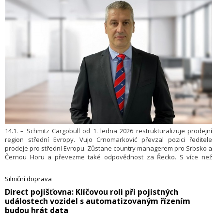
14.1. – Schmitz Cargobull od 1. ledna 2026 restruktu­ralizuje prodejní
region střední Evropy. Vujo Crnomarković převzal pozici ředitele
prodeje pro střední Evropu. Zůstane country managerem pro Srbsko a
Černou Horu a převezme také odpovědnost za Řecko. S více než
20 lety zkušeností v organizaci Schmitz Cargobull a hlubokými
znalostmi trhu má ideální kvalifikace pro úspěšný rozvoj prodejního
Silniční doprava
regionu střední Evropy. Společnost o tom informovala v tiskové
​Direct pojišťovna: Klíčovou roli při pojistných
zprávě.
událostech vozidel s automatizovaným řízením
budou hrát data