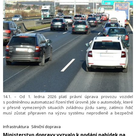
14.1. – Od 1. ledna 2026 platí právní úprava provozu vozidel
s podmíněnou automatizací řízení třetí úrovně. Jde o automobily, které
v přesně vymezených situacích zvládnou jízdu samy, zatímco řidič
musí zůstat připraven na výzvu systému neprodleně a bezpečně
převzít řízení.
Infrastruktura
Silniční doprava
​Ministerstvo dopravy vyzvalo k podání nabídek na