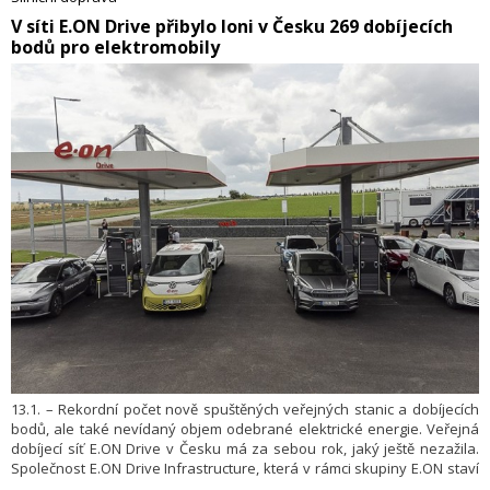
Staré Město – Mohelnice očekává resort dopravy v průběhu letošního
​V síti E.ON Drive přibylo loni v Česku 269 dobíjecích
léta. Uvedlo to Ministerstvo dopravy v tiskové zprávě.
bodů pro elektromobily
13.1. – Rekordní počet nově spuštěných veřejných stanic a dobíjecích
bodů, ale také nevídaný objem odebrané elektrické energie. Veřejná
dobíjecí síť E.ON Drive v Česku má za sebou rok, jaký ještě nezažila.
Společnost E.ON Drive Infrastructure, která v rámci skupiny E.ON staví
a spravuje veřejnou dobíjecí síť, uzavřela rok 2025 s více než