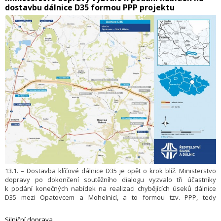
dostavbu dálnice D35 formou PPP projektu
13.1. – Dostavba klíčové dálnice D35 je opět o krok blíž. Ministerstvo
dopravy po dokončení soutěžního dialogu vyzvalo tři účastníky
k podání konečných nabídek na realizaci chybějících úseků dálnice
D35 mezi Opatovcem a Mohelnicí, a to formou tzv. PPP, tedy
spolupráce soukromého a veřejného sektoru, Public-Private
Partnership. Předložení nabídek pro úseky Opatovec – Staré Město a
Silniční doprava