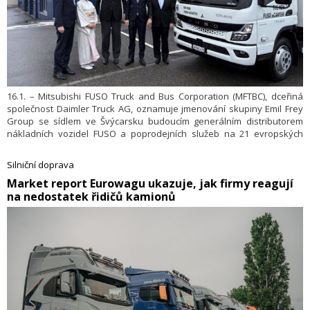
16.1. – Mitsubishi FUSO Truck and Bus Corporation (MFTBC), dceřiná
společnost Daimler Truck AG, oznamuje jmenování skupiny Emil Frey
Group se sídlem ve Švýcarsku budoucím generálním distributorem
nákladních vozidel FUSO a poprodejních služeb na 21 evropských
trzích. Tato reorganizace evropského prodeje FUSO je součástí
integrace značek FUSO a Hino pod novou holdingovou společností
Silniční doprava
ARCHION, která plánuje zahájit provoz 1. dubna 2026. Lehké nákladní
​Market report Eurowagu ukazuje, jak firmy reagují
vozy FUSO budou i nadále k dispozici na všech současných
na nedostatek řidičů kamionů
evropských trzích.