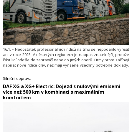
16.1. – Nedostatek profesionálních řidičů na trhu se nepodařilo vyřešit
ani v roce 2025. V některých regionech je naopak znatelnější, protože
část lidí odešla do zahraničí nebo do jiných oborů. Firmy proto začínají
nabírat nové řidiče dřív, než mají vyřízené všechny potřebné doklady.
Zbytek si doplní uvnitř firmy podle svých potřeb. Jak se s tímto
problémem vypořádávají přepravní společnosti v České republice, na
Silniční doprava
Slovensku, v Polsku, Maďarsku, Rumunsku, Španělsku a Portugalsku,
​DAF XG a XG+ Electric: Dojezd s nulovými emisemi
odhaluje letošní zpráva o trhu v oblasti silniční dopravy společnosti
více než 500 km v kombinaci s maximálním
Eurowag.
komfortem