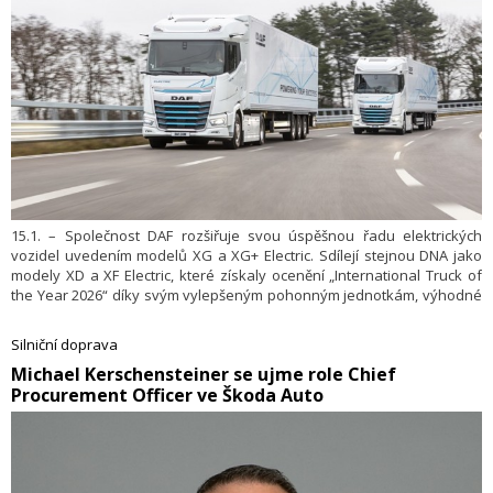
15.1. – Společnost DAF rozšiřuje svou úspěšnou řadu elektrických
vozidel uvedením modelů XG a XG+ Electric. Sdílejí stejnou DNA jako
modely XD a XF Electric, které získaly ocenění „International Truck of
the Year 2026“ díky svým vylepšeným pohonným jednotkám, výhodné
technologii akumulátorů LFP a jízdnímu komfortu. Nové modely XG a
XG+ Electric se mohou pochlubit také nejprostornějšími kabinami
Silniční doprava
na trhu.
​Michael Kerschensteiner se ujme role Chief
Procurement Officer ve Škoda Auto