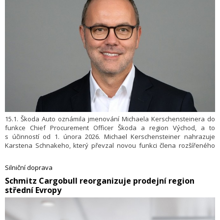
15.1. Škoda Auto oznámila jmenování Michaela Kerschensteinera do
funkce Chief Procurement Officer Škoda a region Východ, a to
s účinností od 1. února 2026. Michael Kerschensteiner nahrazuje
Karstena Schnakeho, který převzal novou funkci člena rozšířeného
představenstva koncernu Volkswagen a člena představenstva značky
Volkswagen odpovědného za Nákup. Michael Kerschensteiner bude
Silniční doprava
ve své funkci Chief Procurement Officer zodpovědný také za oblast
​Schmitz Cargobull reorganizuje prodejní region
nákupu v regionu Východ v rámci celé skupiny Brand Group Core.
střední Evropy