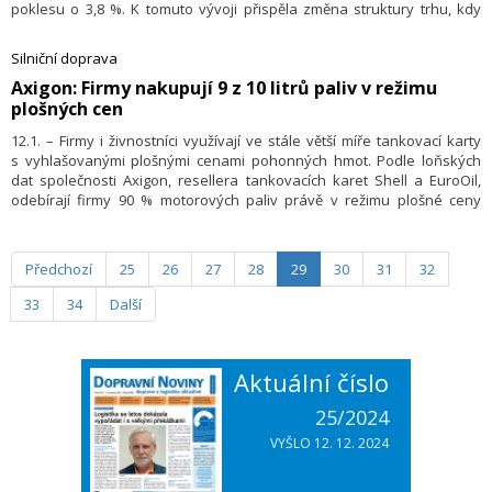
poklesu o 3,8 %. K tomuto vývoji přispěla změna struktury trhu, kdy
podíl registrací vozidel s naftovým motorem poprvé klesl pod hranici
20 %, a zároveň rostoucí podíl bateriových elektromobilů (BEV) a
Silniční doprava
hybridních vozidel, včetně plug-in hybridů (PHEV). Každé desáté nově
​Axigon: Firmy nakupují 9 z 10 litrů paliv v režimu
registrované osobní vozidlo v České republice v roce 2025 bylo
plošných cen
vybaveno externím dobíjením. V tiskové zprávě to uvedlo Centrum
dopravního výzkumu (CDV).
12.1. – Firmy i živnostníci využívají ve stále větší míře tankovací karty
s vyhlašovanými plošnými cenami pohonných hmot. Podle loňských
dat společnosti Axigon, resellera tankovacích karet Shell a EuroOil,
odebírají firmy 90 % motorových paliv právě v režimu plošné ceny
platné v celé síti čerpacích stanic. Novinkou loňského roku je plošná
cena u syntetické nafty HVO, která v tomto týdnu činí 33,60 Kč/l a je tak
jen o necelých 30 haléřů vyšší než průměrná cena standardní nafty
Předchozí
25
26
27
28
29
30
31
32
v Česku.
33
34
Další
Aktuální číslo
25/2024
VYŠLO 12. 12. 2024