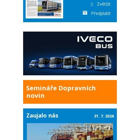
Zvětšit
Předplatit
Semináře Dopravních
novin
Zaujalo nás
31. 7. 2026