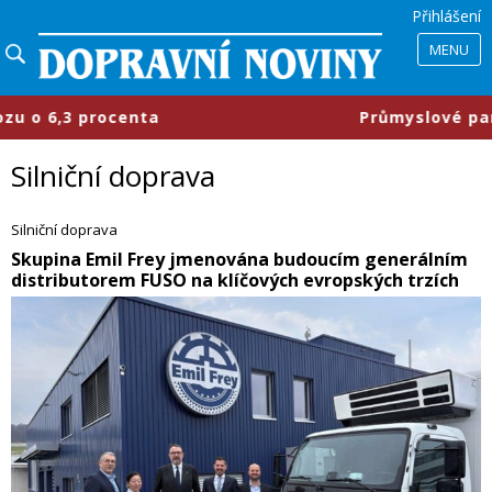
Přihlášení
MENU
​Průmyslové parky se mění, firmy 
Silniční doprava
Silniční doprava
​Skupina Emil Frey jmenována budoucím generálním
distributorem FUSO na klíčových evropských trzích