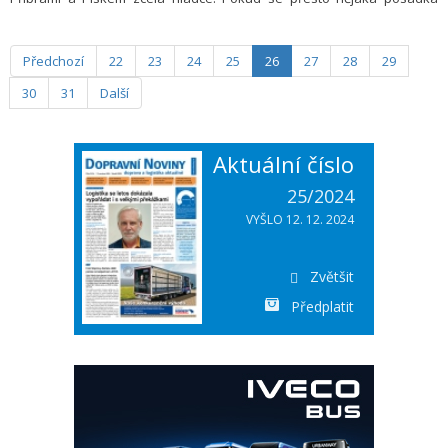
ocitla v nesnázích, mohla se spolehnout na okamžitou pomoc týmu Via
Salis Operations, který zajišťuje správu a údržbu D4.
Předchozí
22
23
24
25
26
27
28
29
30
31
Další
Aktuální číslo
25/2024
VYŠLO 12. 12. 2024
Zvětšit
Předplatit