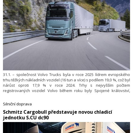
31.1. – společnost Volvo Trucks byla v roce 2025 lídrem evropského
trhu těžkých nákladních vozidel (16 tun a více) s podílem 19,0 %, což byl
nárůst oproti 17,9 % v roce 2024. Trhy s nejvyšším počtem
registrovaných vozidel Volvo během roku byly Spojené království,
Francie, Polsko, Německo a Litva. Společnost to oznámila v tiskové
zprávě.
Silniční doprava
​Schmitz Cargobull představuje novou chladicí
jednotku S.CU dc90