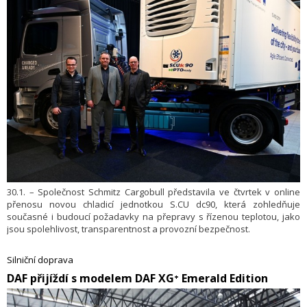
30.1. – Společnost Schmitz Cargobull představila ve čtvrtek v online
přenosu novou chladicí jednotkou S.CU dc90, která zohledňuje
současné i budoucí požadavky na přepravy s řízenou teplotou, jako
jsou spolehlivost, transparentnost a provozní bezpečnost.
Silniční doprava
DAF přijíždí s modelem DAF XG⁺ Emerald Edition