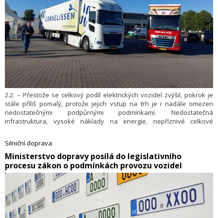
2.2. – Přestože se celkový podíl elektrických vozidel zvýšil, pokrok je
stále příliš pomalý, protože jejich vstup na trh je i nadále omezen
nedostatečnými podpůrnými podmínkami. Nedostatečná
infrastruktura, vysoké náklady na energie, nepříznivé celkové
náklady na vlastnictví a nekonzistentní politické rámce i nadále
zpomalují pokrok. Na konci ledna to uvedlo Evropské sdružení
Silniční doprava
výrobců automobilů (ACEA).
​Ministerstvo dopravy posílá do legislativního
procesu zákon o podmínkách provozu vozidel