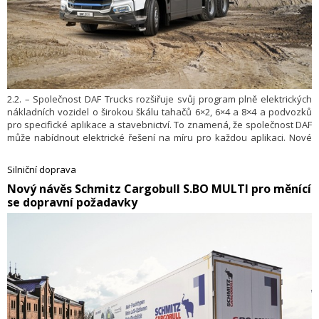
2.2. – Společnost DAF Trucks rozšiřuje svůj program plně elektrických
nákladních vozidel o širokou škálu tahačů 6×2, 6×4 a 8×4 a podvozků
pro specifické aplikace a stavebnictví. To znamená, že společnost DAF
může nabídnout elektrické řešení na míru pro každou aplikaci. Nové
modely podvozků jsou k dispozici pro vozidla řady XD a XF Electric –
oceněná titulem „International Truck of the Year 2026“ – a pro nové
Silniční doprava
modely XG a XG+ Electric, které mají nejprostornější kabiny na trhu.
​Nový návěs Schmitz Cargobull S.BO MULTI pro měnící
se dopravní požadavky