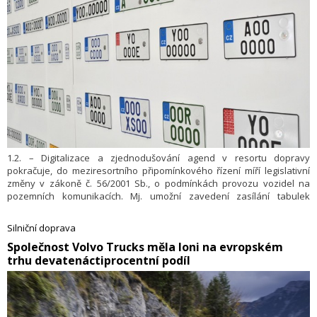
1.2. – Digitalizace a zjednodušování agend v resortu dopravy
pokračuje, do meziresortního připomínkového řízení míří legislativní
změny v zákoně č. 56/2001 Sb., o podmínkách provozu vozidel na
pozemních komunikacích. Mj. umožní zavedení zasílání tabulek
s registrační značkou a osvědčení o registraci vozidla do výdejních
boxů či přenositelnost značek. Úpravy též vytvoří podmínky pro
Silniční doprava
automatizaci vyřizování žádostí v oblasti registrace vozidel a odstraní
​Společnost Volvo Trucks měla loni na evropském
pro občany i podnikatele nutnost návštěvy úřadu. Změny se celkově
trhu devatenáctiprocentní podíl
mají dotknout 4 zákonů. Uvedlo to Ministerstvo dopravy v tiskové
zprávě.