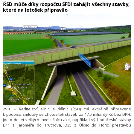
​ŘSD může díky rozpočtu SFDI zahájit všechny stavby,
které na letošek připravilo
29.1. – Ředitelství silnic a dálnic (ŘSD) má aktuálně připravené
k podpisu smlouvy se zhotoviteli staveb za 17,5 miliardy Kč bez DPH.
Jde o deset velkých investičních akcí, například východočeské stavby
D11 z Jaroměře do Trutnova, D35 z Úlibic do Hořic, přestavbu
mimoúrovňové křižovatky (MÚK) Aviatická na D7 v Praze nebo obchvat