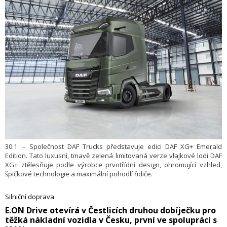
30.1. – Společnost DAF Trucks představuje edici DAF XG+ Emerald
Edition. Tato luxusní, tmavě zelená limitovaná verze vlajkové lodi DAF
XG+ ztělesňuje podle výrobce prvotřídní design, ohromující vzhled,
špičkové technologie a maximální pohodlí řidiče.
Silniční doprava
​E.ON Drive otevírá v Čestlicích druhou dobíječku pro
těžká nákladní vozidla v Česku, první ve spolupráci s