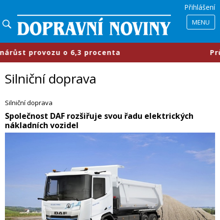
Přihlášení
MENU
procenta
​Průmyslové parky se mění
Silniční doprava
Silniční doprava
​Společnost DAF rozšiřuje svou řadu elektrických
nákladních vozidel