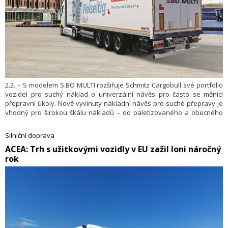
2.2. – S modelem S.BO MULTI rozšiřuje Schmitz Cargobull své portfolio
vozidel pro suchý náklad o univerzální návěs pro často se měnící
přepravní úkoly. Nově vyvinutý nákladní návěs pro suché přepravy je
vhodný pro širokou škálu nákladů – od paletizovaného a obecného
nákladu až po zavěšené oblečení, díly vozidel a objemné či volné
zboží. To činí S.BO MULTI zvláště vhodným pro použití v logistických
Silniční doprava
centrech, výrobních závodech a průmyslových aplikacích
​ACEA: Trh s užitkovými vozidly v EU zažil loni náročný
s proměnlivými požadavky na zatížení a zabezpečení nákladu.
rok