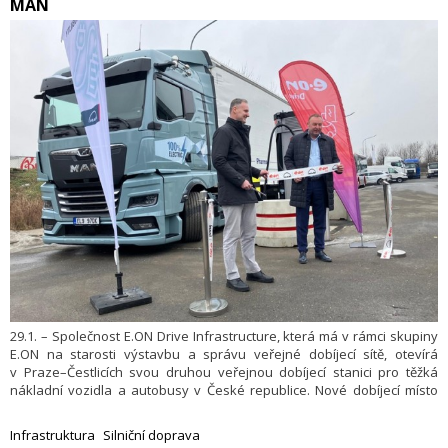
MAN
29.1. – Společnost E.ON Drive Infrastructure, která má v rámci skupiny
E.ON na starosti výstavbu a správu veřejné dobíjecí sítě, otevírá
v Praze–Čestlicích svou druhou veřejnou dobíjecí stanici pro těžká
nákladní vozidla a autobusy v České republice. Nové dobíjecí místo
v areálu MAN Truck & Bus navazuje na první specializovaný hub pro
elektrickou těžkou nákladní dopravu v Mořicích u Prostějova, který
Infrastruktura
Silniční doprava
E.ON zprovoznil v létě 2025.