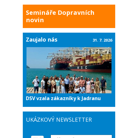
Semináře Dopravních
novin
Zaujalo nás
31. 7. 2026
DSV vzala zákazníky k Jadranu
UKÁZKOVÝ NEWSLETTER