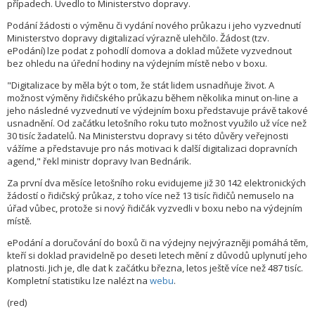
případech. Uvedlo to Ministerstvo dopravy.
Podání žádosti o výměnu či vydání nového průkazu i jeho vyzvednutí
Ministerstvo dopravy digitalizací výrazně ulehčilo. Žádost (tzv.
ePodání) lze podat z pohodlí domova a doklad můžete vyzvednout
bez ohledu na úřední hodiny na výdejním místě nebo v boxu.
"Digitalizace by měla být o tom, že stát lidem usnadňuje život. A
možnost výměny řidičského průkazu během několika minut on-line a
jeho následné vyzvednutí ve výdejním boxu představuje právě takové
usnadnění. Od začátku letošního roku tuto možnost využilo už více než
30 tisíc žadatelů. Na Ministerstvu dopravy si této důvěry veřejnosti
vážíme a představuje pro nás motivaci k další digitalizaci dopravních
agend," řekl ministr dopravy Ivan Bednárik.
Za první dva měsíce letošního roku evidujeme již 30 142 elektronických
žádostí o řidičský průkaz, z toho více než 13 tisíc řidičů nemuselo na
úřad vůbec, protože si nový řidičák vyzvedli v boxu nebo na výdejním
místě.
ePodání a doručování do boxů či na výdejny nejvýrazněji pomáhá těm,
kteří si doklad pravidelně po deseti letech mění z důvodů uplynutí jeho
platnosti. Jich je, dle dat k začátku března, letos ještě více než 487 tisíc.
Kompletní statistiku lze nalézt na
webu
.
(red)