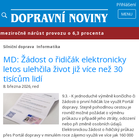
Přihlášení
MENU
ziročně nárůst provozu o 6,3 procenta
Silniční doprava
Informatika
​MD: Žádost o řidičák elektronicky
letos ulehčila život již více než 30
tisícům lidí
8. března 2026, red
9.3. - K jednoduché výměně končícího či
žádosti o první řidičák lze využít Portál
dopravy. Stejně pohodlnou cestou je
rovněž možné požádat o výměnu
průkazu v případě jeho ztráty, odcizení
nebo při změně osobních údajů.
Elektronickou žádost o řidičský průkaz
přes Portál dopravy v minulém roce zájemci využili ve více jak 160 000