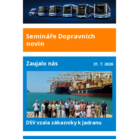
Semináře Dopravních
novin
Zaujalo nás
31. 7. 2026
DSV vzala zákazníky k Jadranu