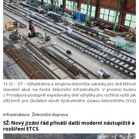
13.12. – DT – Výhybkárna a strojírna dokončila zakázky pro dvě klíčové
stavební akce na české železniční infrastruktuře. V prosinci budou
z Prostějova postupně expedovány dvě výhybky pro rychlost vyšší jak
200 km/h pro zkušební okruh Výzkumného ústavu železničního (VUZ)
ve Velimi a osm výhybek pro modernizaci trati Brno – Kojetín – Přerov,
kde se počítá s provozem vlaků rychlostí 200 km/h.
Infrastruktura
Železniční doprava
​SŽ: Nový jízdní řád přináší další moderní nástupiště a
rozšíření ETCS