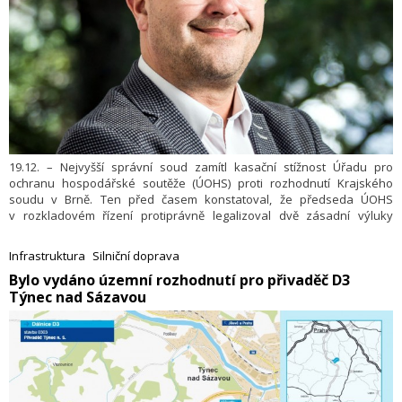
19.12. – Nejvyšší správní soud zamítl kasační stížnost Úřadu pro
ochranu hospodářské soutěže (ÚOHS) proti rozhodnutí Krajského
soudu v Brně. Ten před časem konstatoval, že předseda ÚOHS
v rozkladovém řízení protiprávně legalizoval dvě zásadní výluky
Správy železnic na vytížených úsecích Lipník nad Bečvou – Drahotuše
a Tišnov – Křižanov. Dal tak za pravdu dopravcům CityRail a
Infrastruktura
Silniční doprava
Arriva vlaky.
​Bylo vydáno územní rozhodnutí pro přivaděč D3
Týnec nad Sázavou