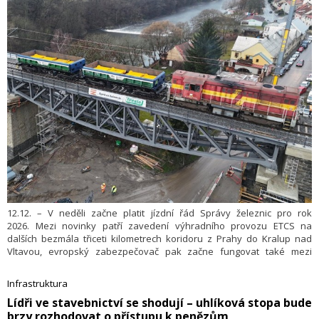
12.12. – V neděli začne platit jízdní řád Správy železnic pro rok
2026. Mezi novinky patří zavedení výhradního provozu ETCS na
dalších bezmála třiceti kilometrech koridoru z Prahy do Kralup nad
Vltavou, evropský zabezpečovač pak začne fungovat také mezi
Brnem a Zastávkou u Brna. Otevře se nové nástupiště na nádraží
Jihlava město, v Táboře se vlaky vrátí na zrekonstruovaný most přes
Infrastruktura
Lužnici.
​Lídři ve stavebnictví se shodují – uhlíková stopa bude
brzy rozhodovat o přístupu k penězům