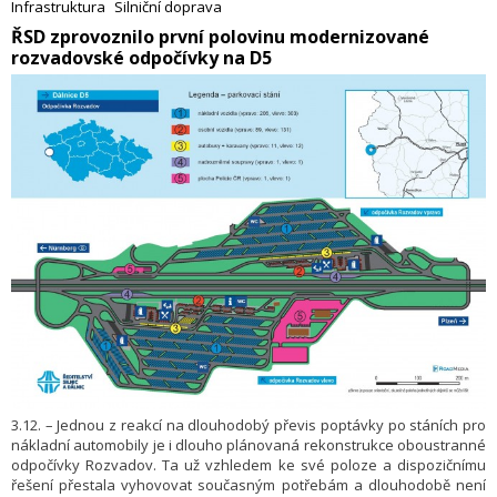
Infrastruktura
Silniční doprava
Car, unikátní mobilní diagnostické vozidlo, které po celý rok sbírá
​ŘSD zprovoznilo první polovinu modernizované
mimořádně přesná data o stavu povrchu vozovek.
rozvadovské odpočívky na D5
3.12. – Jednou z reakcí na dlouhodobý převis poptávky po stáních pro
nákladní automobily je i dlouho plánovaná rekonstrukce oboustranné
odpočívky Rozvadov. Ta už vzhledem ke své poloze a dispozičnímu
řešení přestala vyhovovat současným potřebám a dlouhodobě není