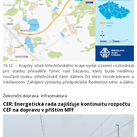
19.12. – Krajský úřad Středočeského kraje vydal územní rozhodnutí
pro stavbu přivaděče Týnec nad Sázavou, který bude nedílnou
součástí úseku středočeské části dálnice D3 mezi Hostěradicemi a
Václavicemi. Zahájení výstavby předpokládá Ředitelství silnic a dálnic
do tří let, stejně jako u všech úseků středočeské D3.
Železniční doprava
Infrastruktura
​CER: Energetická rada zajišťuje kontinuitu rozpočtu
CEF na dopravu v příštím MFF