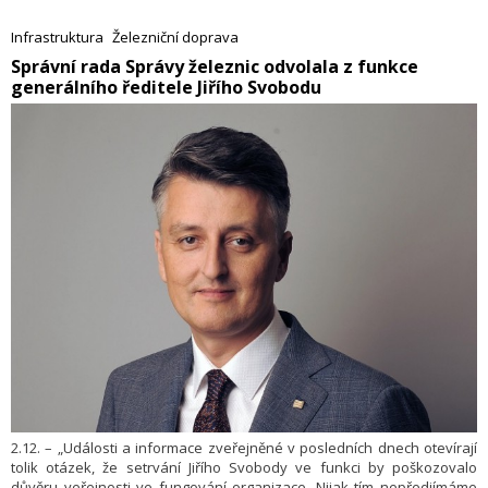
vyhovující ani kapacitně. Tuto skutečnost částečně narovnává právě
zprovozněná první polovina odpočívky. V tiskové zprávě to uvedlo
Infrastruktura
Železniční doprava
Ředitelství silnic a dálnic.
​Správní rada Správy železnic odvolala z funkce
generálního ředitele Jiřího Svobodu
2.12. – „Události a informace zveřejněné v posledních dnech otevírají
tolik otázek, že setrvání Jiřího Svobody ve funkci by poškozovalo
důvěru veřejnosti ve fungování organizace. Nijak tím nepředjímáme