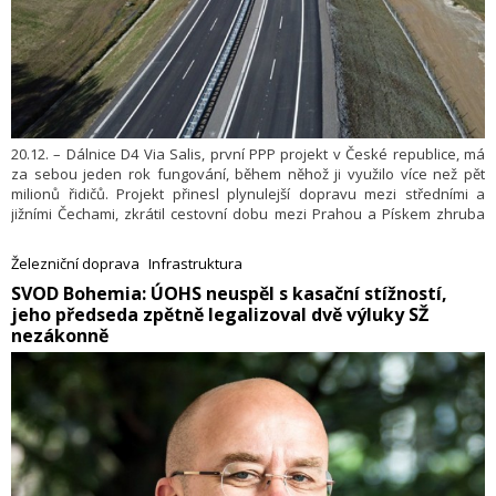
20.12. – Dálnice D4 Via Salis, první PPP projekt v České republice, má
za sebou jeden rok fungování, během něhož ji využilo více než pět
milionů řidičů. Projekt přinesl plynulejší dopravu mezi středními a
jižními Čechami, zkrátil cestovní dobu mezi Prahou a Pískem zhruba
o 20 minut, zvýšil komfort jízdy a zároveň odlehčil zatíženým silnicím
vedoucím přes centra obcí. Ty tak profitují z menší dopravní zátěže a
Železniční doprava
Infrastruktura
zlepšení kvality dopravy. Společnost Via Salis to uvedla v tiskové
​SVOD Bohemia: ÚOHS neuspěl s kasační stížností,
zprávě.
jeho předseda zpětně legalizoval dvě výluky SŽ
nezákonně