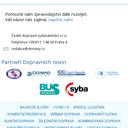
Pomozte nám zpravodajství dále rozvíjet.
Váš názor nás zajímá,
napište nám!
České dopravní vydavatelství s.r.o.
Petýrkova 1959/11, 148 00 Praha 4
redakce@dnoviny.cz
Partneři Dopravních novin
BALÍKOVÉ SLUŽBY
COVID-19
SPEDICE, LOGISTIKA
KOMERČNÍ PREZENTACE
VEŘEJNÁ DOPRAVA
DOPRAVNÍ POLITIKA
SILNIČNÍ DOPRAVA
ŽELEZNIČNÍ DOPRAVA
KOMBINOVANÁ DOPRAVA
NÁMOŘNÍ DOPRAVA
VNITROZEMSKÁ PLAVBA
LETECKÁ DOPRAVA