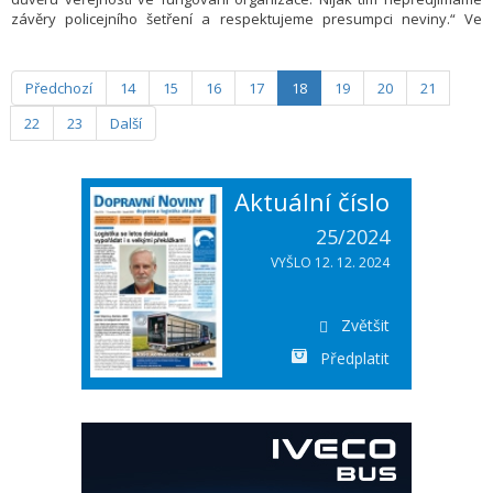
závěry policejního šetření a respektujeme presumpci neviny.“ Ve
vyjádření po jednání správní rady Správy železnic, které přinášíme
v původním znění, to uvedlo Ministerstvo dopravy.
Předchozí
14
15
16
17
18
19
20
21
22
23
Další
Aktuální číslo
25/2024
VYŠLO 12. 12. 2024
Zvětšit
Předplatit