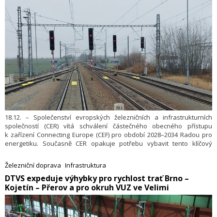
18.12. – Společenství evropských železničních a infrastrukturních
společností (CER) vítá schválení částečného obecného přístupu
k zařízení Connecting Europe (CEF) pro období 2028–2034 Radou pro
energetiku. Současně CER opakuje potřebu vybavit tento klíčový
finanční okruh dopravy dostatečnou silou pro pokrytí nejpalčivějších
investičních potřeb železnic, přičemž požaduje nejméně 100 miliard
Železniční doprava
Infrastruktura
EUR. Předvídání podpory pro nasazení Evropského systému řízení
​DTVS expeduje výhybky pro rychlost trať Brno –
železniční dopravy (ERTMS) a projektů vysokorychlostních železnic
Kojetín – Přerov a pro okruh VUZ ve Velimi
patří mezi klíčové priority.