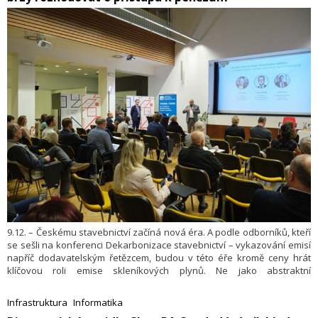
9.12. – Českému stavebnictví začíná nová éra. A podle odborníků, kteří
se sešli na konferenci Dekarbonizace stavebnictví – vykazování emisí
napříč dodavatelským řetězcem, budou v této éře kromě ceny hrát
klíčovou roli emise skleníkových plynů. Ne jako abstraktní
environmentální téma, ale jako měřitelný ekonomický parametr, který
během několika let začne určovat cenu kapitálu, kritéria veřejných
Infrastruktura
Informatika
zakázek, požadavky investorů i standardy samotných staveb.