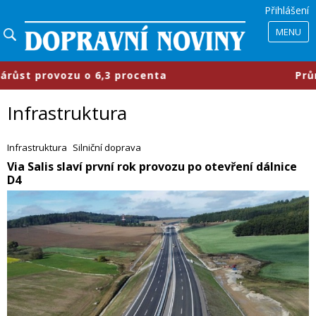
Přihlášení
MENU
rocenta
​Průmyslové parky se mění,
Infrastruktura
Infrastruktura
Silniční doprava
​Via Salis slaví první rok provozu po otevření dálnice
D4