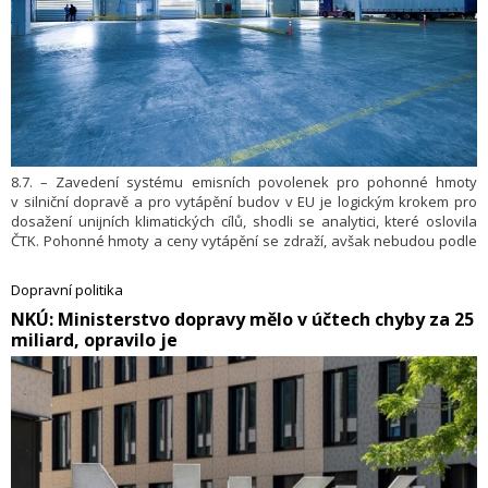
8.7. – Zavedení systému emisních povolenek pro pohonné hmoty
v silniční dopravě a pro vytápění budov v EU je logickým krokem pro
dosažení unijních klimatických cílů, shodli se analytici, které oslovila
ČTK. Pohonné hmoty a ceny vytápění se zdraží, avšak nebudou podle
nich likvidační. Europoslanci schválili zpoplatnění emisí z vytápění
budov a silniční dopravy v roce 2023, nový systém stanoví cenu emisí
Dopravní politika
skleníkových plynů z těchto odvětví v roce 2027. Opatření mají přiblížit
​NKÚ: Ministerstvo dopravy mělo v účtech chyby za 25
EU k cíli snížit do roku 2030 emise skleníkových plynů o alespoň
miliard, opravilo je
55 procent oproti roku 1990.