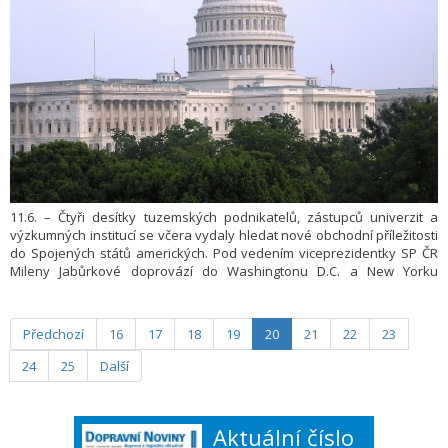
11.6. – Čtyři desítky tuzemských podnikatelů, zástupců univerzit a
výzkumných institucí se včera vydaly hledat nové obchodní příležitosti
do Spojených států amerických. Pod vedením viceprezidentky SP ČR
Mileny Jabůrkové doprovází do Washingtonu D.C. a New Yorku
místopředsedu vlády pro digitalizaci Ivana Bartoše. Cílem pětidenní
cesty je posílit spolupráci v klíčových technologických oblastech,
zejména v oblasti umělé inteligence, kybernetické bezpečnosti nebo
Předchozí
16
17
18
19
20
21
22
23
kvantových technologií.
24
25
Další
Aktuální číslo