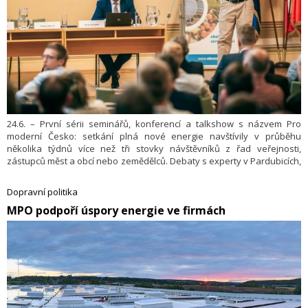
24.6. – První sérii seminářů, konferencí a talkshow s názvem Pro
moderní Česko: setkání plná nové energie navštívily v průběhu
několika týdnů více než tři stovky návštěvníků z řad veřejnosti,
zástupců měst a obcí nebo zemědělců. Debaty s experty v Pardubicích,
Litomyšli a Svitavách otevřely témata jako komunitní energetika, dobře
zateplené domy, obnovitelné zdroje, elektromobilita nebo nástup
Dopravní politika
agrovoltaiky v zemědělství. Sérii uspořádal portál Obnovitelně.cz ve
​MPO podpoří úspory energie ve firmách
spolupráci se Svazem moderní energetiky, Ministerstvem životního
prostředí (MŽP) a Státním fondem životního prostředí (SFŽP).
Roadshow Pro moderní Česko po letní přestávce vyrazí do dalších
krajů na podzim.