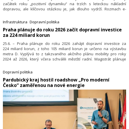
začátek roku „pozitivní dynamiku“ na trzích s leteckou nákladní
dopravou, ale klíčovou otázkou je, jak dlouho vydrží. Rozmach e-
commerce obchodování a dopad krize kontejnerizované námořní
dopravy Rudým mořem, která prodlužuje již tak napjaté doby přepravy
Infrastruktura
Dopravní politika
o další cca 2 týdny a současně nezvyšuje potřebnou spolehlivost
​Praha plánuje do roku 2026 začít dopravní investice
jízdních řádů rejdařů, podporují letecké toky zboží z Asie. Kapacita
za 224 miliard korun
z větší části rostla v souladu s poptávkou, což vytváří poměrně příznivé
tržní prostředí. Čínský trh odchozích zásilek je i nadále do značné míry
25.6. – Praha plánuje do roku 2026 zahájit dopravní investice za
ovlivněn pokračujícím silným růstovým trendem elektronického
224 miliard korun, z toho 105 miliard korun je určeno na výstavbu
obchodu, jehož objemy do značné míry kompenzují pokles tradičního
metra D. Vyplývá to z takzvaného akčního plánu mobility pro roky
čínského leteckého vývozu, který je důsledkem snahy odesílatelů
2024 až 2026, který včera schválili městští radní. Magistrát plánuje
o diverzifikaci zdrojů. Elektronický obchod využívá značnou kapacitu
zaplatit 156,6 miliardy, zbylé peníze chce získat z dotačních fondů.
nákladních letadel, ale pouze částečně ovlivňuje kapacitu dostupnou
Hlavním cílem města je podle dokumentu, který zahrnuje 50 opatření,
na osobních letech nebo na pravidelných nákladních linkách. Díky
Dopravní politika
rozvoj MHD, a především kolejové dopravy. Plán počítá i se
elektronickému obchodování objemy nyní pravděpodobně překračují
​Pardubický kraj hostil roadshow „Pro moderní
zdražováním jízdného a parkovného.
úroveň před pandemií, sazby zůstávají vyšší, než jsme viděli v roce
Česko“ zaměřenou na nové energie
2019, a proto celková úroveň příjmů zůstává pozitivně nastavena.