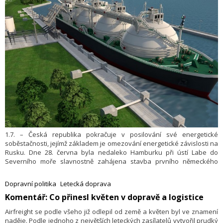
1.7. – Česká republika pokračuje v posilování své energetické
soběstačnosti, jejímž základem je omezování energetické závislosti na
Rusku. Dne 28. června byla nedaleko Hamburku při ústí Labe do
Severního moře slavnostně zahájena stavba prvního německého
pevninského LNG terminálu pro zpracování a další transport zemního
plynu. Pod taktovkou konsorcia Hanseatic Energy Hub tu tento
Dopravní politika
Letecká doprava
terminál zahájí provoz už v roce 2027. Ve spolupráci s vládou
​Komentář: Co přinesl květen v dopravě a logistice
zasmluvnila loni Skupina ČEZ ve Stade dlouhodobou roční kapacitu
2 miliard metrů kubických.
Airfreight se podle všeho již odlepil od země a květen byl ve znamení
naděje. Podle jednoho z největších leteckých zasílatelů vytvořil prudký