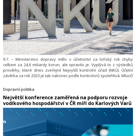
9.7. – Ministerstvo dopravy mělo v účetnictví za loňský rok chyby
celkem za 24,6 miliardy korun, ale opravilo je. Vyplývá to z výsledků
prověrky, které dnes zveřejnil Nejvyšší kontrolní úřad (NKÚ). Účetní
závěrka za rok 2023 je tak nakonec podle kontrolorů spolehlivá. Mluvčí
ministerstva Jan Jakovljevič řekl, že zjištěné nedostatky neměly dopad
do položek rozvahy a výkazu zisku a ztráty a na hospodaření
Dopravní politika
s penězi. Některým chybám se podle NKÚ dalo předejít, pokud by
​Největší konference zaměřená na podporu rozvoje
ministerstvo zavedlo opatření doporučená po předchozí prověrce
vodíkového hospodářství v ČR míří do Karlových Varů
kontrolního úřadu.