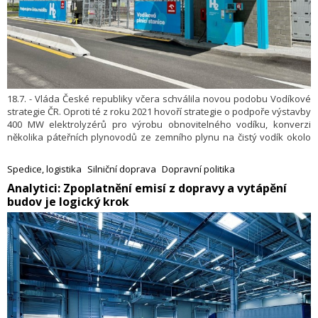
18.7. - Vláda České republiky včera schválila novou podobu Vodíkové
strategie ČR. Oproti té z roku 2021 hovoří strategie o podpoře výstavby
400 MW elektrolyzérů pro výrobu obnovitelného vodíku, konverzi
několika páteřních plynovodů ze zemního plynu na čistý vodík okolo
roku 2030 nebo povinnosti spotřebovávat až 20 tisíc tun
obnovitelného vodíku ročně podle unijní legislativy. Obnovitelný vodík
Spedice, logistika
Silniční doprava
Dopravní politika
by měl nahradit část ze 125 tisíc tun šedého vodíku běžně používaného
​Analytici: Zpoplatnění emisí z dopravy a vytápění
pro chemické procesy či rafinaci paliv. Strategie přiznává, že bez
budov je logický krok
dostatečné státní podpory nepůjde výrobu a spotřebu obnovitelného
vodíku kvůli ekonomickým aspektům rozběhnout, a to ani ve
výrobách, které již vodík využívají.