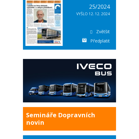
25/2024
VYŠLO 12. 12. 2024
Zvětšit
Předplatit
Semináře Dopravních
novin