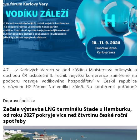
4.7. – v Karlových Varech se pod záštitou Ministerstva průmyslu a
obchodu ČR uskuteční 3. ročník největší konference zaměřené na
podporu rozvoje vodíkového hospodářství v České republice
s názvem H2 Fórum: Na vodíku záleží. Na konferenci pořádané
Karlovarským krajem ve spolupráci s Karlovarskou agenturou rozvoje
podnikání, p. o., vystoupí nejvýznamnější osobnosti a odborníci, kteří
Dopravní politika
v prostorách Císařských lázní povedou ve dnech 10. a 11. září
​Začala výstavba LNG terminálu Stade u Hamburku,
2024 diskusi o současnosti i budoucnosti vodíku.
od roku 2027 pokryje více než čtvrtinu české roční
spotřeby