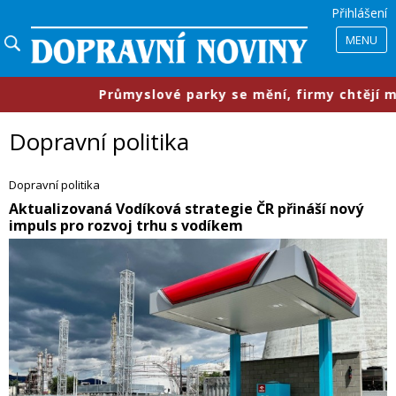
Přihlášení
MENU
slové parky se mění, firmy chtějí menší prostory, služb
Dopravní politika
Dopravní politika
Aktualizovaná Vodíková strategie ČR přináší nový
impuls pro rozvoj trhu s vodíkem