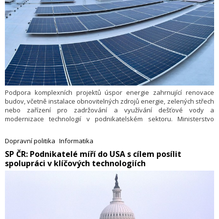
Podpora komplexních projektů úspor energie zahrnující renovace
budov, včetně instalace obnovitelných zdrojů energie, zelených střech
nebo zařízení pro zadržování a využívání dešťové vody a
modernizace technologií v podnikatelském sektoru. Ministerstvo
průmyslu a obchodu vyhlašuje II. výzvu Úspory energie z Operačního
programu Technologie a aplikace pro konkurenceschopnost (OP TAK).
Dopravní politika
Informatika
​SP ČR: Podnikatelé míří do USA s cílem posílit
spolupráci v klíčových technologiích