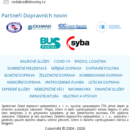
redakce@dnoviny.cz
Partneři Dopravních novin
BALÍKOVÉ SLUŽBY
COVID-19
SPEDICE, LOGISTIKA
KOMERČNÍ PREZENTACE
VEŘEJNÁ DOPRAVA
DOPRAVNÍ POLITIKA
SILNIČNÍ DOPRAVA
ŽELEZNIČNÍ DOPRAVA
KOMBINOVANÁ DOPRAVA
NÁMOŘNÍ DOPRAVA
VNITROZEMSKÁ PLAVBA
LETECKÁ DOPRAVA
EXPRESNÍ SLUŽBY
NEBEZPEČNÉ VĚCI
INFORMATIKA
FINANČNÍ SLUŽBY
INFRASTRUKTURA
VELETRHY A VÝSTAVY
Společnost České dopravní vydavatelství, s. r. o., využívá zpravodajství ČTK, jehož obsah je
chráněn autorským zákonem. Přepis, šíření či další zpřístupňování tohoto obsahu či jeho
části veřejnosti, a to jakýmkoliv způsobem, je bez předchozího souhlasu ČTK výslovně
zakázáno. Obdobně je bez souhlasu Českého dopravního vydavatelství, s. r. o., zakázáno i
jakékoliv použití dalšího obsahu včetně převzetí, šíření či dalšího zpřístupňování článků a
fotografií.
Copyright © 2004 - 2026