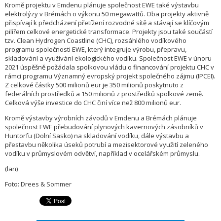
Kromě projektu v Emdenu plánuje společnost EWE také výstavbu
elektrolýzy v Brémách o výkonu 50 megawattů. Oba projekty aktivně
přispívají k předcházení přetížení rozvodné sítě a stávají se klíčovým
pilířem celkové energetické transformace. Projekty jsou také součástí
tzv. Clean Hydrogen Coastline (CHC), rozsáhlého vodíkového
programu společnosti EWE, který integruje výrobu, přepravu,
skladování a využívání ekologického vodíku. Společnost EWE v únoru
2021 úspěšně požádala spolkovou vládu o financování projektu CHC v
rámci programu Významný evropský projekt společného zájmu (IPCEI).
Z celkové částky 500 milionů eur je 350 milionů poskytnuto z
federálních prostředků a 150 milionů z prostředků spolkové země.
Celková výše investice do CHC činí více než 800 milionů eur.
Kromě výstavby výrobních závodů v Emdenu a Brémách plánuje
společnost EWE přebudování plynových kavernových zásobníků v
Huntorfu (Dolní Sasko) na skladování vodíku, dále výstavbu a
přestavbu několika úseků potrubí a mezisektorové využití zeleného
vodíku v průmyslovém odvětví, například v ocelářském průmyslu.
(lan)
Foto: Drees & Sommer