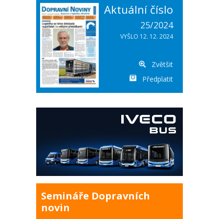
Aktuální číslo
25/2024
VYŠLO 12. 12. 2024
Zvětšit
Předplatit
Semináře Dopravních
novin