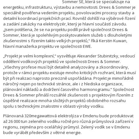
Sommer SE, která se specializuje na
energetiku, infrastrukturu, výstavbu a nemovitosti. Drees & Sommer je
speciálně pověřena vedením projektu, povolovacími procesy stavby a
detailní koordinací projekčních prací. Rovněž dohlíží na výběrové řízení
a zadání zakázky na elektrolyzér, který je hlavní součástí závodu.
„Jsem potěšena, že se na projektu podílí právě společnost Drees &
Sommer, která je spolehlivým poskytovatelem služeb s dlouholetými
zkušenostmi s řízením takto velkých projektů,“ říká Kerstin Kuwan,
hlavní manažerka projektu ve společnosti EWE.
„Projekt je velmi komplexní,“ vysvětluje Alexander Stubinitzky, vedoucí
oddělení vodíkových projektů ve společnosti Drees & Sommer.
„Všechny profese musí být detailně analyzovány a zkoordinovány,
protože v rámci projektu existuje mnoho kritických rozhraní, která musí
být při realizaci naprosto precizně uspořádána. Projekt je mimořádně
náročný nejen po technické stránce, ale i z hlediska organizace,
plánování nákladů a dodržení časového harmonogramu.“ Společnost
Drees & Sommer přináší rozsáhlé zkušenosti s projektovým řízením z
úspěšné realizace mnoha složitých projektů obdobného rozsahu
spolu s technickými znalostmi v oblasti výroby vodíku.
Plánovaná 320megawattová elektrolýza v Emdenu bude produktovat
až 26 000 tun zeleného vodíku ročně pro různá průmyslová zařízení v
regionu, zejména pro ocelářský průmysl. Zelený vodík se v Emdenu
bude vyrábět především z větrné energie.