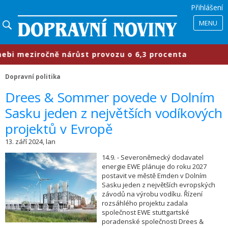
Přihlášení
MENU
 meziročně nárůst provozu o 6,3 procenta
Dopravní politika
​Drees & Sommer povede v Dolním
Sasku jeden z největších vodíkových
projektů v Evropě
13. září 2024, lan
14.9. - Severoněmecký dodavatel
energie EWE plánuje do roku 2027
postavit ve městě Emden v Dolním
Sasku jeden z největších evropských
závodů na výrobu vodíku. Řízení
rozsáhlého projektu zadala
společnost EWE stuttgartské
poradenské společnosti Drees &