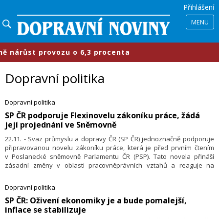
Přihlášení
MENU
 6,3 procenta
​Průmyslové parky s
Dopravní politika
Dopravní politika
SP ČR podporuje Flexinovelu zákoníku práce, žádá
její projednání ve Sněmovně
22.11. - Svaz průmyslu a dopravy ČR (SP ČR) jednoznačně podporuje
připravovanou novelu zákoníku práce, která je před prvním čtením
v Poslanecké sněmovně Parlamentu ČR (PSP). Tato novela přináší
zásadní změny v oblasti pracovněprávních vztahů a reaguje na
potřeby moderního pracovního trhu i měnící se požadavky
zaměstnavatelů a zaměstnanců.
Dopravní politika
SP ČR: Oživení ekonomiky je a bude pomalejší,
inflace se stabilizuje