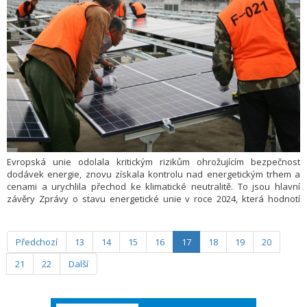
Evropská unie odolala kritickým rizikům ohrožujícím bezpečnost
dodávek energie, znovu získala kontrolu nad energetickým trhem a
cenami a urychlila přechod ke klimatické neutralitě. To jsou hlavní
závěry Zprávy o stavu energetické unie v roce 2024, která hodnotí
pokrok EU v letech 2023 – 2024 při plnění cílů energetické unie, plánu
REPowerEU na snížení závislosti na fosilních palivech z Ruska a
přechodu na čistou energii.
Předchozí
13
14
15
16
17
18
19
20
21
22
Další