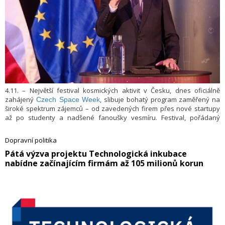
4.11. – Největší festival kosmických aktivit v Česku, dnes oficiálně
zahájený
, slibuje bohatý program zaměřený na
Czech Space Week
široké spektrum zájemců – od zavedených firem přes nové startupy
až po studenty a nadšené fanoušky vesmíru. Festival, pořádaný
Ministerstvem dopravy, agenturou CzechInvest, planetáriem Praha a
dalšími členy Czech Space týmu, potrvá do 10. listopadu. Týden plný
Dopravní politika
událostí představí nejnovější úspěchy českého vesmírného sektoru a
​Pátá výzva projektu Technologická inkubace
přiblíží inovace, které formují kosmické technologie a průmysl.
nabídne začínajícím firmám až 105 milionů korun