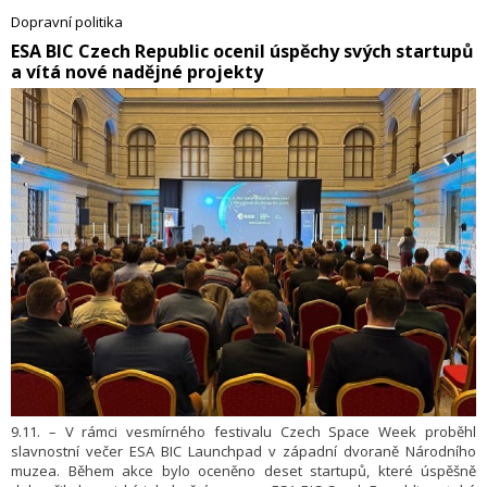
Dopravní politika
​ESA BIC Czech Republic ocenil úspěchy svých startupů
a vítá nové nadějné projekty
9.11. – V rámci vesmírného festivalu Czech Space Week proběhl
slavnostní večer ESA BIC Launchpad v západní dvoraně Národního
muzea. Během akce bylo oceněno deset startupů, které úspěšně