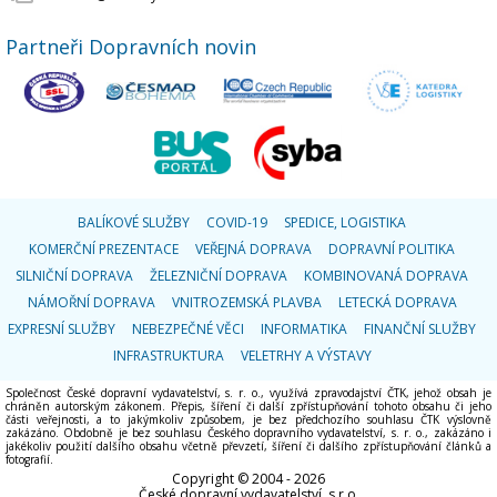
Partneři Dopravních novin
BALÍKOVÉ SLUŽBY
COVID-19
SPEDICE, LOGISTIKA
KOMERČNÍ PREZENTACE
VEŘEJNÁ DOPRAVA
DOPRAVNÍ POLITIKA
SILNIČNÍ DOPRAVA
ŽELEZNIČNÍ DOPRAVA
KOMBINOVANÁ DOPRAVA
NÁMOŘNÍ DOPRAVA
VNITROZEMSKÁ PLAVBA
LETECKÁ DOPRAVA
EXPRESNÍ SLUŽBY
NEBEZPEČNÉ VĚCI
INFORMATIKA
FINANČNÍ SLUŽBY
INFRASTRUKTURA
VELETRHY A VÝSTAVY
Společnost České dopravní vydavatelství, s. r. o., využívá zpravodajství ČTK, jehož obsah je
chráněn autorským zákonem. Přepis, šíření či další zpřístupňování tohoto obsahu či jeho
části veřejnosti, a to jakýmkoliv způsobem, je bez předchozího souhlasu ČTK výslovně
zakázáno. Obdobně je bez souhlasu Českého dopravního vydavatelství, s. r. o., zakázáno i
jakékoliv použití dalšího obsahu včetně převzetí, šíření či dalšího zpřístupňování článků a
fotografií.
Copyright © 2004 - 2026
České dopravní vydavatelství, s.r.o.