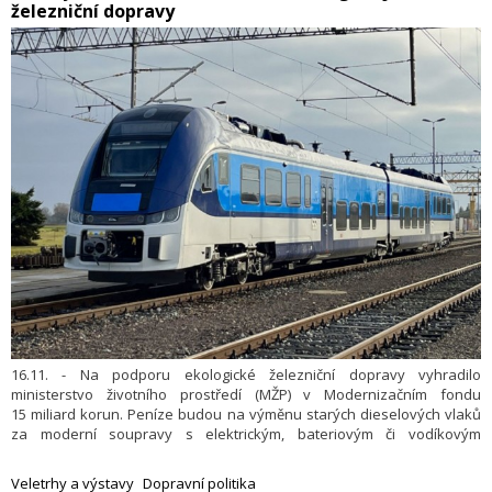
železniční dopravy
16.11. - Na podporu ekologické železniční dopravy vyhradilo
ministerstvo životního prostředí (MŽP) v Modernizačním fondu
15 miliard korun. Peníze budou na výměnu starých dieselových vlaků
za moderní soupravy s elektrickým, bateriovým či vodíkovým
pohonem. Cílem je snížit emise, zvýšit energetickou účinnost a zlepšit
kvalitu ovzduší. MŽP to uvedlo v tiskové zprávě.
Veletrhy a výstavy
Dopravní politika