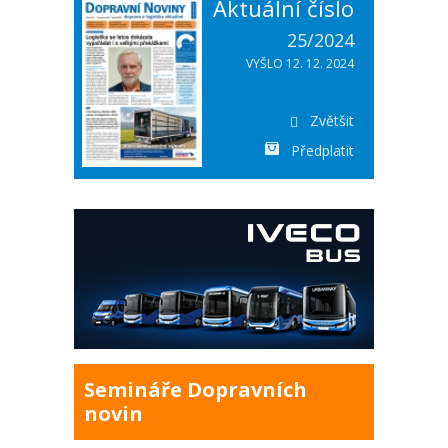
Aktuální číslo
25/2024
VYŠLO 12. 12. 2024
Zvětšit
Předplatit
Semináře Dopravních
novin