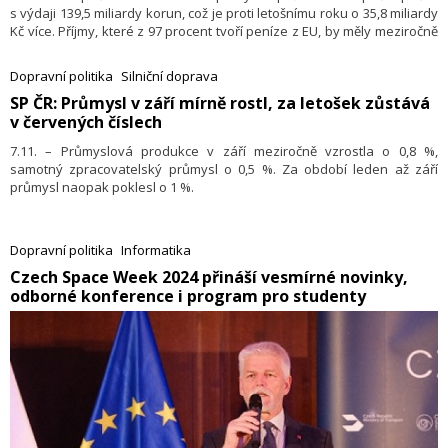
s výdaji 139,5 miliardy korun, což je proti letošnímu roku o 35,8 miliardy
Kč více. Příjmy, které z 97 procent tvoří peníze z EU, by měly meziročně
vzrůst o 13,6 miliardy na téměř 38,7 miliardy Kč. Ministerstvo tak podle
návrhu bude hospodařit s deficitem 100,8 miliardy Kč.
Dopravní politika
Silniční doprava
​SP ČR: Průmysl v září mírně rostl, za letošek zůstává
v červených číslech
7.11. – Průmyslová produkce v září meziročně vzrostla o 0,8 %,
samotný zpracovatelský průmysl o 0,5 %. Za období leden až září
průmysl naopak poklesl o 1 %.
Dopravní politika
Informatika
​Czech Space Week 2024 přináší vesmírné novinky,
odborné konference i program pro studenty