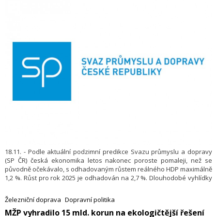
18.11. - Podle aktuální podzimní predikce Svazu průmyslu a dopravy
(SP ČR) česká ekonomika letos nakonec poroste pomaleji, než se
původně očekávalo, s odhadovaným růstem reálného HDP maximálně
1,2 %. Růst pro rok 2025 je odhadován na 2,7 %. Dlouhodobé vyhlídky
brzdí například vysoké náklady na energie, globální rizika či
přetrvávající nejistoty v průmyslové produkci. Naopak inflace se
Železniční doprava
Dopravní politika
stabilizuje, pro rok 2024 se očekává ve výši 2,5 %, pro příští pak 2,2 %.
MŽP vyhradilo 15 mld. korun na ekologičtější řešení