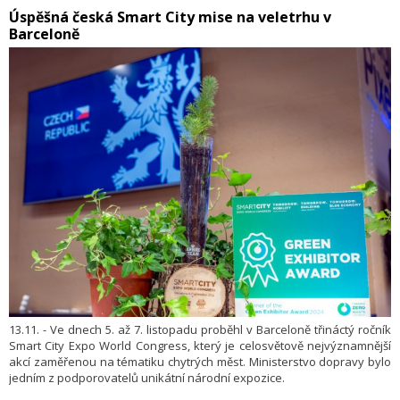
Úspěšná česká Smart City mise na veletrhu v
Barceloně
13.11. - Ve dnech 5. až 7. listopadu proběhl v Barceloně třináctý ročník
Smart City Expo World Congress, který je celosvětově nejvýznamnější
akcí zaměřenou na tématiku chytrých měst. Ministerstvo dopravy bylo
jedním z podporovatelů unikátní národní expozice.