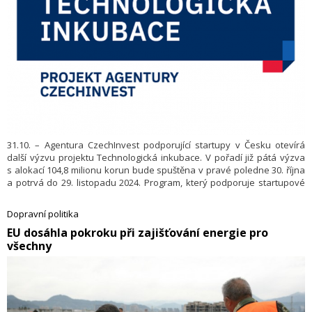
31.10. – Agentura CzechInvest podporující startupy v Česku otevírá
další výzvu projektu Technologická inkubace. V pořadí již pátá výzva
s alokací 104,8 milionu korun bude spuštěna v pravé poledne 30. října
a potrvá do 29. listopadu 2024. Program, který podporuje startupové
prostředí prostřednictvím sedmi specializovaných technologických
hubů, nabízí podnikatelům pomoc s jejich inovativním produktem či
Dopravní politika
službou. Nyní spolupracuje s téměř 180 firmami z plánovaných 250,
EU dosáhla pokroku při zajišťování energie pro
projekt se tak již přehoupl přes svou symbolickou polovinu.
všechny