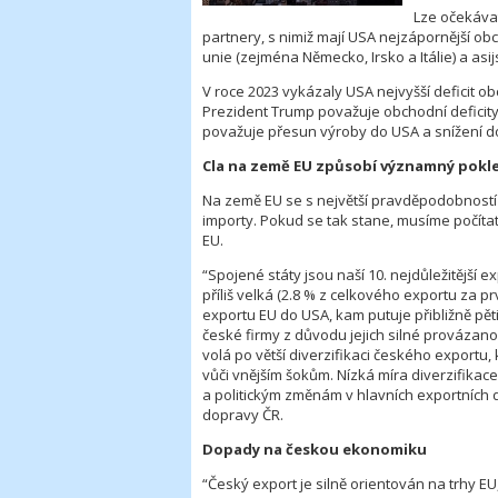
Lze očekáva
partnery, s nimiž mají USA nejzápornější ob
unie (zejména Německo, Irsko a Itálie) a asi
V roce 2023 vykázaly USA nejvyšší deficit ob
Prezident Trump považuje obchodní deficity
považuje přesun výroby do USA a snížení dov
Cla na země EU způsobí významný pokl
Na země EU se s největší pravděpodobností
importy. Pokud se tak stane, musíme počít
EU.
“Spojené státy jsou naší 10. nejdůležitější 
příliš velká (2.8 % z celkového exportu za p
exportu EU do USA, kam putuje přibližně pě
české firmy z důvodu jejich silné prováza
volá po větší diverzifikaci českého exportu, 
vůči vnějším šokům. Nízká míra diverzifika
a politickým změnám v hlavních exportních d
dopravy ČR.
Dopady na českou ekonomiku
“Český export je silně orientován na trhy EU,