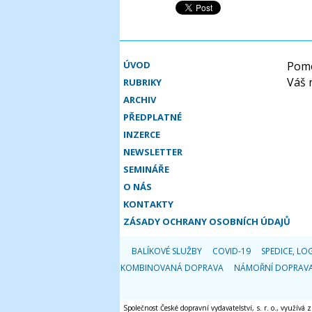
ÚVOD
Pomo
Váš 
RUBRIKY
ARCHIV
PŘEDPLATNÉ
INZERCE
NEWSLETTER
SEMINÁŘE
O NÁS
KONTAKTY
ZÁSADY OCHRANY OSOBNÍCH ÚDAJŮ
BALÍKOVÉ SLUŽBY
COVID-19
SPEDICE, LOG
KOMBINOVANÁ DOPRAVA
NÁMOŘNÍ DOPRAV
Společnost České dopravní vydavatelství, s. r. o., využívá