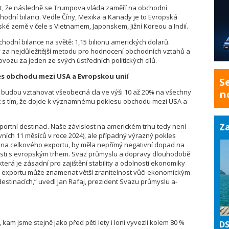
t, že následně se Trumpova vláda zaměří na obchodní
chodní bilanci. Vedle Číny, Mexika a Kanady je to Evropská
jské země v čele s Vietnamem, Japonskem, Jižní Koreou a Indií.
chodní bilance na světě: 1,15 bilionu amerických dolarů.
 za nejdůležitější metodu pro hodnocení obchodních vztahů a
ozu za jeden ze svých ústředních politických cílů.
es obchodu mezi USA a Evropskou unií
S
 budou vztahovat všeobecná cla ve výši 10 až 20% na všechny
n
at s tím, že dojde k významnému poklesu obchodu mezi USA a
Za
exportní destinací. Naše závislost na americkém trhu tedy není
rvních 11 měsíců v roce 2024), ale případný výrazný pokles
tina celkového exportu, by měla nepřímý negativní dopad na
nosti s evropským trhem. Svaz průmyslu a dopravy dlouhodobě
která je zásadní pro zajištění stability a odolnosti ekonomiky
ce exportu může znamenat větší zranitelnost vůči ekonomickým
estinacích,” uvedl Jan Rafaj, prezident Svazu průmyslu a­
 kam jsme stejně jako před pěti lety i loni vyvezli kolem 80 %
DS