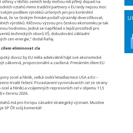
é otřesy v těchto zemích tedy mohou mít přímý dopad na
odních vztahů mimo tradiční partnery v EU tedy nejsou moc
ysokým podílem výrobků určených jen pro konkrétní
U
vat, že se českým firmám podaří výrazněji diverzifikovat,
lních výrobků. Klíčovou výzvou pro českou ekonomiku je tak
nou hodnotou. Jedná se například o lepší prostředí pro
lventů technických oborů VŠ, dobudování základní
ých cen energie,” dodal Rafaj.
 cílem eliminovat cla
opský dovoz by EU měla adekvátně hájit své ekonomické
být zákonná, proporcionální a zacílená. Primárním cílem EU
ory (ocel a hliník, velká civilní letadla) mezi USA a EU –
zeno trvalé řešení. Pozastavení vyrovnávacích cel ze strany
 ocel a hliník) a vzájemných represivních cel v objemu 11,5
l) v červnu 2026.
 vztahů má pro Evropu zásadní strategický význam. Musíme
je SP ČR svůj komentář.