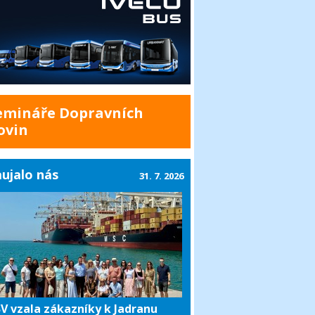
emináře Dopravních
ovin
ujalo nás
31. 7. 2026
V vzala zákazníky k Jadranu