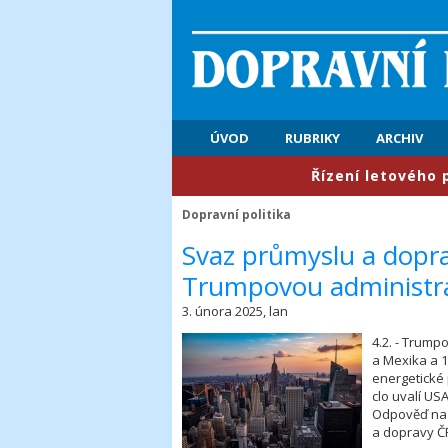
ÚVOD
RUBRIKY
ARCHIV
​Řízení letového provozu
Dopravní politika
​Svaz průmyslu a dopr
Trumpovou administra
3. února 2025, lan
4.2. - Trump
a Mexika a 1
energetické 
clo uvalí U
Odpověď na 
a dopravy Č