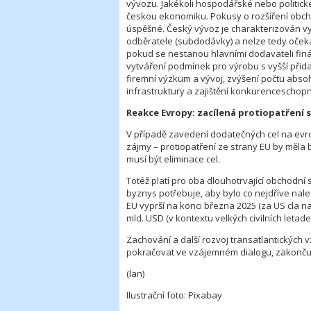
vývozu. Jakékoli hospodářské nebo politick
českou ekonomiku. Pokusy o rozšíření obch
úspěšné. Český vývoz je charakterizován v
odběratele (subdodávky) a nelze tedy očeká
pokud se nestanou hlavními dodavateli finá
vytváření podmínek pro výrobu s vyšší přida
firemní výzkum a vývoj, zvýšení počtu abso
infrastruktury a zajištění konkurenceschopn
Reakce Evropy: zacílená protiopatření s
V případě zavedení dodatečných cel na evr
zájmy – protiopatření ze strany EU by měla 
musí být eliminace cel.
Totéž platí pro oba dlouhotrvající obchodní sp
byznys potřebuje, aby bylo co nejdříve nale
EU vyprší na konci března 2025 (za US cla na
mld. USD (v kontextu velkých civilních letade
Zachování a další rozvoj transatlantických
pokračovat ve vzájemném dialogu, zakonču
(lan)
Ilustrační foto: Pixabay