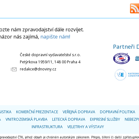
zte nám zpravodajství dále rozvíjet.
názor nás zajímá,
napište nám!
Partneři 
České dopravní vydavatelství s.r.o.
Petýrkova 1959/11, 148 00 Praha 4
redakce@dnoviny.cz
ISTIKA
KOMERČNÍ PREZENTACE
VEŘEJNÁ DOPRAVA
DOPRAVNÍ POLITIKA
A
VNITROZEMSKÁ PLAVBA
LETECKÁ DOPRAVA
EXPRESNÍ SLUŽBY
NEBEZP
INFRASTRUKTURA
VELETRHY A VÝSTAVY
 zpravodajství ČTK, jehož obsah je chráněn autorským zákonem. Přepis, šíření či další zpřístupňov