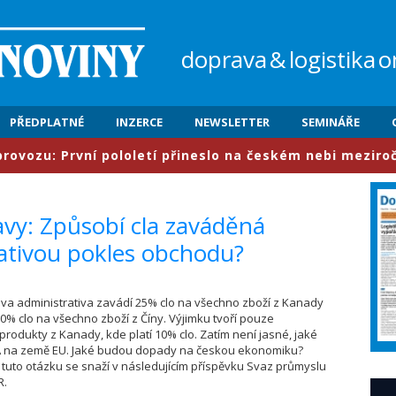
doprava
&
logistika
o
PŘEDPLATNÉ
INZERCE
NEWSLETTER
SEMINÁŘE
: První pololetí přineslo na českém nebi meziročně nár
avy: Způsobí cla zaváděná
tivou pokles obchodu?
ova administrativa zavádí 25% clo na všechno zboží z Kanady
0% clo na všechno zboží z Číny. Výjimku tvoří pouze
produkty z Kanady, kde platí 10% clo. Zatím není jasné, jaké
SA na země EU. Jaké budou dopady na českou ekonomiku?
tuto otázku se snaží v následujícím příspěvku Svaz průmyslu
R.