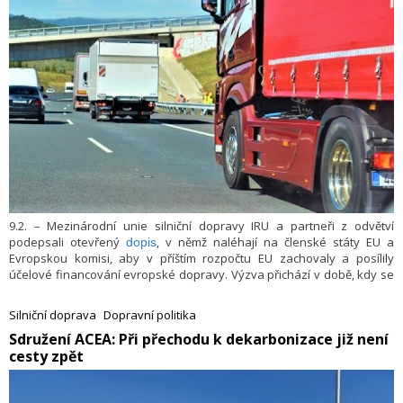
9.2. – Mezinárodní unie silniční dopravy IRU a partneři z odvětví
podepsali otevřený
, v němž naléhají na členské státy EU a
dopis
Evropskou komisi, aby v příštím rozpočtu EU zachovaly a posílily
účelové financování evropské dopravy. Výzva přichází v době, kdy se
zintenzivňují diskuse o přezkumu víceletého finančního rámce EU,
který bude určovat rozpočtové priority bloku pro nadcházející roky.
Silniční doprava
Dopravní politika
​Sdružení ACEA: Při přechodu k dekarbonizace již není
cesty zpět