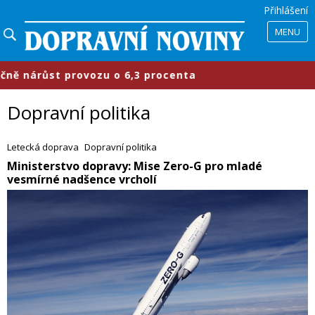
Přihlášení
MENU
,3 procenta
​Průmyslové parky se 
Dopravní politika
Letecká doprava
Dopravní politika
​Ministerstvo dopravy: Mise Zero-G pro mladé
vesmírné nadšence vrcholí