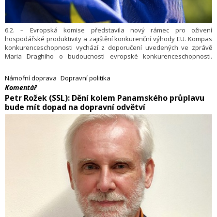
6.2. – Evropská komise představila nový rámec pro oživení
hospodářské produktivity a zajištění konkurenční výhody EU. Kompas
konkurenceschop­nosti vychází z doporučení uvedených ve zprávě
Maria Draghiho o budoucnosti evropské konkurenceschop­nosti.
Slouží jako podklad k nasměrování činnosti EU v oblasti
konkurenceschop­nosti v příštích pěti letech a převádí doporučení
Námořní doprava
Dopravní politika
obsažená ve zprávě do konkrétních opatření, jež mají zajistit budoucí
Komentář
prosperitu EU.
​Petr Rožek (SSL): Dění kolem Panamského průplavu
bude mít dopad na dopravní odvětví