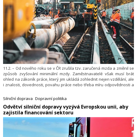
11.2. – Od nového roku se v ČR zrušila tzv. zaručená mzda a změnil se
způsob zvyšování minimální mzdy. Zaměstnavatelé však musí brát
ohled na zákoník práce, který jim ukládá zohlednit nejen vzdělání, ale
i znalosti, dovednosti, povahu práce nebo třeba míru odpovědnosti a
riziko škod. Zaměstnanec, který se cítí být diskriminován při
poskytování mzdy, platu nebo odměny z dohody, se může obrátit na
Silniční doprava
Dopravní politika
příslušný oblastní inspektorát práce se stížností, popřípadě se se
​Odvětví silniční dopravy vyzývá Evropskou unii, aby
žalobou obrátit na soud. Jak to zaměstnance a zaměstnavatele dále
zajistila financování sektoru
ovlivní?