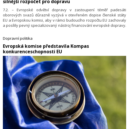
silnější rozpočet pro dopravu
Evropské komisi – spolu s aktualizací svého stěžejního plánu
dekarbonizace Cíl 2050 – Cesta k nulovému podílu evropského letectví
7.2. – Evropské odvětví dopravy v zastoupení téměř padesáti
(Destination 2050 — A Route to Net Zero European Aviation).
oborových svazů důrazně vyzývá v otevřeném dopise členské státy
EU a Evropskou komisi, aby v rámci budoucího rozpočtu EU zachovaly
a posílily pevný specializovaný nástroj financování evropské dopravy.
Evropská koordinace infrastruktury v celé Evropě je důležitější než kdy
jindy. Je jedinou zárukou zajištění hladkého fungování vnitřního trhu
Dopravní politika
EU, podpory konkurenceschop­nosti a soudržnosti Evropy a posílení
​Evropská komise představila Kompas
její odolnosti a vojenské připravenosti.
konkurenceschopnosti EU