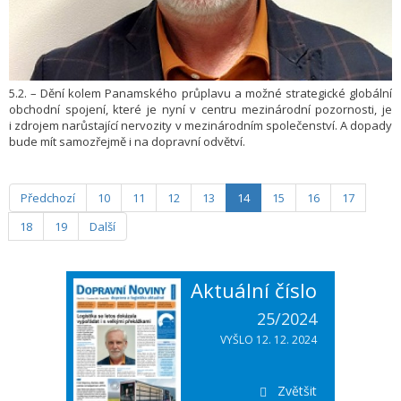
5.2. – Dění kolem Panamského průplavu a možné strategické globální
obchodní spojení, které je nyní v centru mezinárodní pozornosti, je
i zdrojem narůstající nervozity v mezinárodním společenství. A dopady
bude mít samozřejmě i na dopravní odvětví.
Předchozí
10
11
12
13
14
15
16
17
18
19
Další
Aktuální číslo
25/2024
VYŠLO 12. 12. 2024
Zvětšit