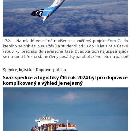
17.2. – Na mladé vesmírné nadšence zaměřený projekt
, do
Zero-G
kterého se přihlásilo 861 žáků a studentů od 13 do 18 let z celé České
republiky, přechází do závěrečné fáze. Dvacítka těch nejúspěšnějších
se na konci března stane členy posádky parabolického letu na palubě
Airbusu A310 a na vlastní kůži zažije stav beztíže – jako skuteční
astronauti. Na jejich první cestě ke hvězdám je bude doprovázet český
Spedice, logistika
Dopravní politika
člen záložního oddílu astronautů Evropské kosmické agentury major
​Svaz spedice a logistiky ČR: rok 2024 byl pro dopravce
Aleš Svoboda a umělec Yemi A.D., zakladatel globální platformy
komplikovaný a výhled je nejasný
Moonshot podporující mladé inovátory.