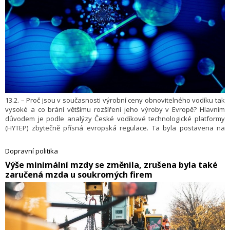
13.2. – Proč jsou v současnosti výrobní ceny obnovitelného vodíku tak
vysoké a co brání většímu rozšíření jeho výroby v Evropě? Hlavním
důvodem je podle analýzy České vodíkové technologické platformy
(HYTEP) zbytečně přísná evropská regulace. Ta byla postavena na
nerealistických očekáváních ohledně rychlosti rozvoje a nasazení
technologie elektrolýzy. Nový
HYTEP detailně popisuje
Policy Paper
Dopravní politika
současný stav výroby obnovitelného vodíku v Evropě a České
​Výše minimální mzdy se změnila, zrušena byla také
republice, nastiňuje problémy, kterým sektor čelí a přichází s řadou
zaručená mzda u soukromých firem
legislativních návrhů, které mohou pomoci striktní evropskou regulaci
zmírnit a nastartovat výrobu obnovitelného vodíku v EU.