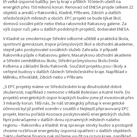
tři velké úsporné balíčky. Jen ty kraji v příštích 10 letech ušetří na
energiích přes 150 milionů korun. Renovací od ENESA projde celkem 22
objektů a areálů v Rakovníků, Kladně, Příbrami, Zdicích a dalších
středočeských městech a obcích. EPC projekt se bude týkat škol,
domovů sociální péče nebo třeba rakovnické Rabasovy galerie. Za
výši úspor ručí, jako u dalších podobných projektů, dodavatel ENESA.
V Kladně se zmodernizuje Střední odborné učiliště a praktická škola,
sportovní gymnázium, trojice průmyslových škol a obchodní akademie,
stejně jako poskytovatel sociálních služeb Zahrada. V případě
Rakovníka půjde o Rabasovu galerii, Masarykovu obchodní akademii
a Střední zemědělskou školu, Střední průmyslovou školu Emila
Kolbena a základní školu Rakovník. Součástí projektu jsou i školy a
veřejné budovy v dalších částech Středočeského kraje. Například v
Mělníku, Křivoklátě, Zdicích nebo v Příbrami.
„S EPC projekty máme ve Středočeském kraji dlouhodobě dobré
zkušenosti, například z nemocnic v Mladé Boleslavi a Kutné Hoře. Do
projektů energetických úspor krajských budov jsme již investovali přes
3 miliardy korun. Těší nás, že náš strategický přístup k energetické
účinnosti byl již potřetí oceněn v soutěži o Nejlepší připravovaný EPC
projekt, kterou pořádá Asociace poskytovatelů energetických služeb.
Nyní pokračujeme v dalších dvou významných městech našeho
regionu – Rakovníku a Kladně. Kraj spravuje stovky budov a postupně
chceme rozšiřovat energeticky úsporná opatření i v dalších objektech.
Takto ušetřené finance pak můžeme využít na rozvoj kraje, například