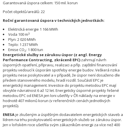
Garantovaná úspora celkem: 150 mil. korun
Počet objektů/areálů: 22
Roční garantovaná úspora v technických jednotkách:
Elektrická energie 1 166 MWh
3
Voda 100 m
Plyn: 2 020 MWh
Teplo: 1 237 MWh
Emise CO
: 1 800 tun
2
Energetické služby se zárukou úspor (z angl. Energy
Performance Contracting, zkráceně EPC)
zahrnují návrh
úsporných opatření, přípravu, realizaci a příp. zajištění financování
projektu vedoucí k úsporám spotřeby energie budov. Veškerá rizika
projektu nese poskytovatel a v případě, že úspor není dosaženo dle
předem stanoveného modelu, hradí rozdíl. Součástí EPC je
energetický management. Investice do projektu metodou EPC mají
obvykle návratnost 6 až 12 let. Energeticky úsporné projekty řešené
metodou EPC od ENESA jen loni ušetřily v ČR náklady na energie v
hodnotě 407 milionů korun (v referenčních cenách jednotlivých
projektů).
ENESA
je zkušeným a úspěšným dodavatelem energetických staveb a
lídrem na trhu poskytovatelů energetických služeb se zárukou úspor.
Jen v loňském roce ušetřila svým zákazníkům energii za více než 400