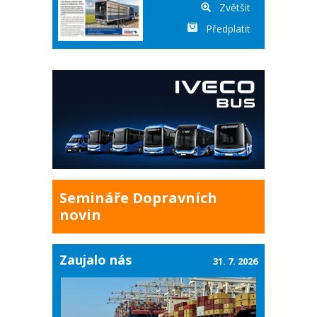
Zvětšit
Předplatit
Semináře Dopravních
novin
Zaujalo nás
31. 7. 2026