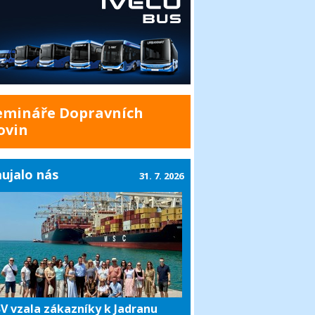
emináře Dopravních
ovin
ujalo nás
31. 7. 2026
V vzala zákazníky k Jadranu