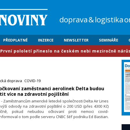
doprava
&
logistika
o
PŘEDPLATNÉ
INZERCE
NEWSLETTER
SEMINÁŘE
loletí přineslo na českém nebi meziročně nárůst provozu
ecká doprava
COVID-19
očkovaní zaměstnanci aerolinek Delta budou
tit více na zdravotní pojištění
. - Zaměstnancům americké letecké společnosti Delta Air Lines
výší odvody na zdravotní pojištění o 200 USD (přes 4300 Kč)
íčně, pokud nebudou očkovaní proti nemoci covid-
Informoval o tom podle serveru CNBC šéf podniku Ed Bastian.
kázal přitom na vysoké náklady podniku na zaměstnance
italizované s touto nemocí.