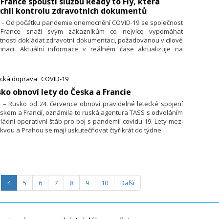
 France spouští službu Ready to Fly, která
chlí kontrolu zdravotních dokumentů
7. - Od počátku pandemie onemocnění COVID-19 se společnost
 France snaží svým zákazníkům co nejvíce vypomáhat
tností dokládat zdravotní dokumentaci, požadovanou v cí­lové
tinaci. Aktuální informace v reálném čase aktualizuje na
vých stránkách airfrance.tra­veldoc.aero. Díky službě Ready
ly jde nyní letecká společnost ještě o krok dál a nabízí svým
azníkům jistotu, že mají všechny zdravotní doklady
ecká doprava
COVID-19
dované pro svou cestu ještě před příjezdem na letiště.
sko obnoví lety do Česka a Francie
. – Rusko od 24. července obnoví pravidelné letecké spojení
skem a Francií, oznámila to ruská agentura TASS s odvoláním
ládní operativní štáb pro boj s pandemií covidu-19. Lety mezi
vou a Prahou se mají uskutečňovat čtyřikrát do týdne.
4
5
6
7
8
9
10
Další