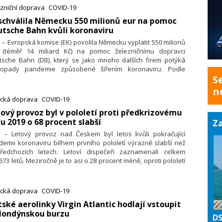
zniční doprava
COVID-19
 schválila Německu 550 milionů eur na pomoc
tsche Bahn kvůli koronaviru
. – Evropská komise (EK) povolila Německu vyplatit 550 milionů
 (téměř 14 miliard Kč) na pomoc železničnímu dopravci
tsche Bahn (DB), který se jako mnoho dalších firem potýká
opady pandemie způsobené šířením koronaviru. Podle
S
ejší sdělení komise je pomoc v souladu s pravidly Evropské
 o státní podpoře.
n
ecká doprava
COVID-19
ový provoz byl v pololetí proti předkrizovému
u 2019 o 68 procent slabší
Za
8. – Letový provoz nad Českem byl letos kvůli pokračující
demii koronaviru během prvního pololetí výrazně slabší než
ředchozích letech. Letoví dispečeři zaznamenali celkem
673 letů. Meziročně je to asi o 28 procent méně, oproti pololetí
 2019, kdy provoz ještě neovlivňovala koronavirová krize je to
 o 68 procent méně. Vyplývá to z informací Řízení letového
vozu ČR (ŘLP). Podle dispečerů ovšem v posledních měsících
ecká doprava
COVID-19
voz postupně roste a vzestupný trend by navíc mohl dále
itské aerolinky Virgin Atlantic hodlají vstoupit
račovat.
 londýnskou burzu
DS