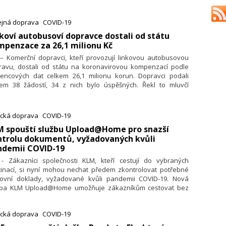
rdil mluvčí ministerstva dopravy František Jemelka. Stát bude
misí jednat i o dalších kompenzacích pro dopravce.
ejná doprava
COVID-19
nkoví autobusoví dopravce dostali od státu
penzace za 26,1 milionu Kč
 – Komerční dopravci, kteří provozují linkovou autobusovou
ravu, dostali od státu na koronavirovou kompenzací podle
vencových dat celkem 26,1 milionu korun. Dopravci podali
kem 38 žádostí, 34 z nich bylo úspěšných. Řekl to mluvčí
sterstva dopravy František Jemelka. Zájem o kompenzace tak
 nakonec nižší než úřad původně předpokládal. Pro linkové
avce dříve vyčlenil až 100 milionů korun.
ecká doprava
COVID-19
M spouští službu Upload@Home pro snazší
ntrolu dokumentů, vyžadovaných kvůli
ndemii COVID-19
. - Zákazníci společnosti KLM, kteří cestují do vybraných
tinací, si nyní mohou nechat předem zkontrolovat potřebné
tovní doklady, vyžadované kvůli pandemii COVID-19. Nová
žba KLM Upload@Home umožňuje zákazníkům cestovat bez
ečných komplikací, stresu a s časovou úsporou.
ecká doprava
COVID-19