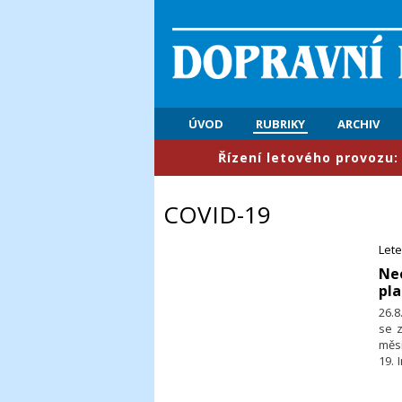
ÚVOD
RUBRIKY
ARCHIV
​Řízení letového provozu: První po
COVID-19
Let
Ne
pla
26.8
se z
měs
19. 
Pou
hosp