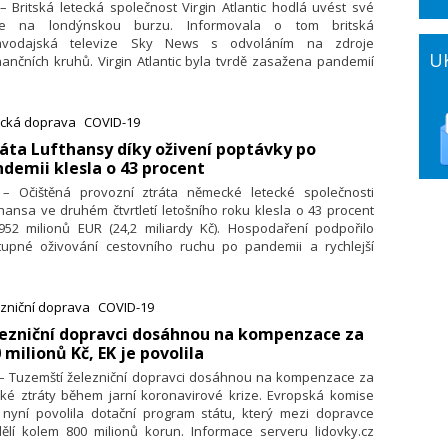
 – Britská letecká společnost Virgin Atlantic hodlá uvést své
ie na londýnskou burzu. Informovala o tom britská
avodajská televize Sky News s odvoláním na zdroje
U
nančních kruhů. Virgin Atlantic byla tvrdě zasažena pandemií
du-19, nyní však doufá v rychlé oživení poptávky.
ecká doprava
COVID-19
ráta Lufthansy díky oživení poptávky po
demii klesla o 43 procent
. – Očištěná provozní ztráta německé letecké společnosti
hansa ve druhém čtvrtletí letošního roku klesla o 43 procent
952 milionů EUR (24,2 miliardy Kč). Hospodaření podpořilo
tupné oživování cestovního ruchu po pandemii a rychlejší
žování nákladů. Uvedla to v prohlášení společnost, která
ě aerolinek stejného jména vlastní také aerolinky Eurowings,
s, Brussels a Austrian Airlines.
zniční doprava
COVID-19
lezniční dopravci dosáhnou na kompenzace za
 milionů Kč, EK je povolila
. – Tuzemští železniční dopravci dosáhnou na kompenzace za
ské ztráty během jarní koronavirové krize. Evropská komise
) nyní povolila dotační program státu, který mezi dopravce
dělí kolem 800 milionů korun. Informace serveru lidovky.cz