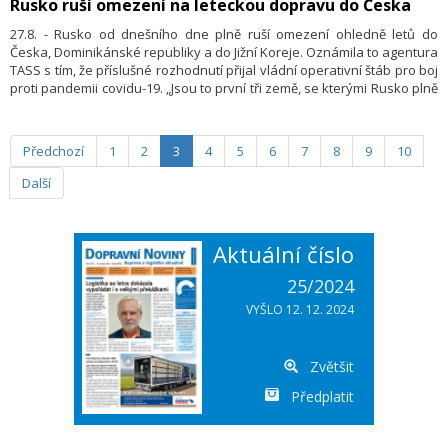
Rusko ruší omezení na leteckou dopravu do Česka
27.8. - Rusko od dnešního dne plně ruší omezení ohledně letů do
Česka, Dominikánské republiky a do Jižní Koreje. Oznámila to agentura
TASS s tím, že příslušné rozhodnutí přijal vládní operativní štáb pro boj
proti pandemii covidu-19. „Jsou to první tři země, se kterými Rusko plně
obnovilo letecké spojení od začátku zavedení omezení kvůli
pandemii,“ napsal TASS. „Nicméně v tuto chvíli ani jedna letecká
společnost neoznámila zvýšení počtu letů do těchto zemí,“ dodal.
Předchozí
1
2
3
4
5
6
7
8
9
10
Další
Aktuální číslo
25/2024
VYŠLO 12. 12. 2024
Zvětšit
Předplatit