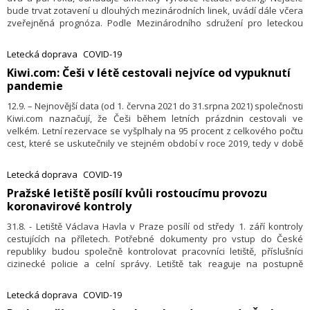
bude trvat zotavení u dlouhých mezinárodních linek, uvádí dále včera
zveřejněná prognóza. Podle Mezinárodního sdružení pro leteckou
dopravu (IATA) loni klesl počet přepravených pasažérů o 60 procent na
1,8 miliardy a odvětví přišlo o 126 miliard dolarů (2,7 bilionu Kč).
Letecká doprava
COVID-19
​Kiwi.com: Češi v létě cestovali nejvíce od vypuknutí
pandemie
12.9. – Nejnovější data (od 1. června 2021 do 31.srpna 2021) společnosti
Kiwi.com naznačují, že Češi během letních prázdnin cestovali ve
velkém. Letní rezervace se vyšplhaly na 95 procent z celkového počtu
cest, které se uskutečnily ve stejném období v roce 2019, tedy v době
před pandemií. Mezi nejnavštěvovanější destinace patřily Kyjev, Řím,
Malaga, Lvov a Palma de Mallorca. První pětku doplnila další tradiční
Letecká doprava
COVID-19
prázdninová města v Chorvatsku a Itálii. Oproti minulým letům se
Pražské letiště posílí kvůli rostoucímu provozu
změnila průměrná cena letenky (pokles o 27 % v porovnání s rokem
koronavirové kontroly
2019), stejně tak předstih, s jakým lidé letenky nakupují, či doba pobytu
v cílové destinaci.
31.8. - Letiště Václava Havla v Praze posílí od středy 1. září kontroly
cestujících na příletech. Potřebné dokumenty pro vstup do České
republiky budou společně kontrolovat pracovníci letiště, příslušníci
cizinecké policie a celní správy. Letiště tak reaguje na postupně
narůstající provoz a aktuálně platné podmínky státu pro cestování
během koronavirové pandemie. Letiště Praha o tom dnes informovalo
Letecká doprava
COVID-19
v tiskové zprávě.