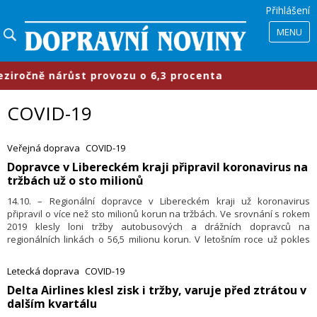
Přihlášení
MENU
čně nárůst provozu o 6,3 procenta
COVID-19
Veřejná doprava
COVID-19
​Dopravce v Libereckém kraji připravil koronavirus na
tržbách už o sto milionů
14.10. – Regionální dopravce v Libereckém kraji už koronavirus
připravil o více než sto milionů korun na tržbách. Ve srovnání s rokem
2019 klesly loni tržby autobusových a drážních dopravců na
regionálních linkách o 56,5 milionu korun. V letošním roce už pokles
dosáhl dalších 45 milionů korun, řekl náměstek hejtmana pro dopravu
Jan Sviták (Starostové pro Liberecký kraj). I kvůli snížení dopadů kraj
Letecká doprava
COVID-19
od července zdražil jízdné až o 15 procent.
​Delta Airlines klesl zisk i tržby, varuje před ztrátou v
dalším kvartálu