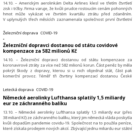
14.10. – Americkým aerolinkám Delta Airlines klesl ve třetím čtvrtletí
zisk i tržby. Firma varuje, že kvůli prudce rostoucím cenám pohonných
hmot může vykázat ve čtvrtém kvartálu ztrátu před zdaněním.
V uplynulých třech měsících zaznamenala společnost první čtvrtletní
zisk, aniž by pobírala federální pomoc kvůli dopadům pandemie
covidu-19.
Železniční doprava
COVID-19
-
​Železniční dopravci dostanou od státu covidové
kompenzace za 582 milionů Kč
14.10. – Železniční dopravci dostanou od státu kompenzace za
koronavirové ztráty za více než 582 milionů korun. Část peněz by měla
pokrýt škody z dopravy, kterou si u nich objednal stát, část pak
komerční provoz. Téměř tři čtvrtiny kompenzací dostanou České
dráhy. Řekl to mluvčí ministerstva dopravy Tomáš Lukašík. Podporu
naopak dopravci nedostanou za regionální spoje.
Letecká doprava
COVID-19
​Německé aerolinky Lufthansa splatily 1,5 miliardy
eur ze záchranného balíku
13.10. – Německé aerolinky Lufthansa splatily 1,5 miliardy eur (přes
38 miliard Kč) ze záchranného balíku, který jim německá vláda poskytla
kvůli dopadům pandemie covidu-19. Společnost na to použila peníze,
které získala prodejem nových akcií. Zbývající jednu miliardu eur státní
pomoci chtějí největší evropské aerolinky splatit do konce roku. Pokud