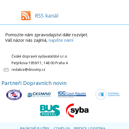
RSS kanál
Pomozte nám zpravodajství dále rozvíjet.
Váš názor nás zajímá,
napište nám!
České dopravní vydavatelství s.r.o.
Petýrkova 1959/11, 148 00 Praha 4
redakce@dnoviny.cz
Partneři Dopravních novin
BALÍKOVÉ SLUŽBY
COVID-19
SPEDICE, LOGISTIKA