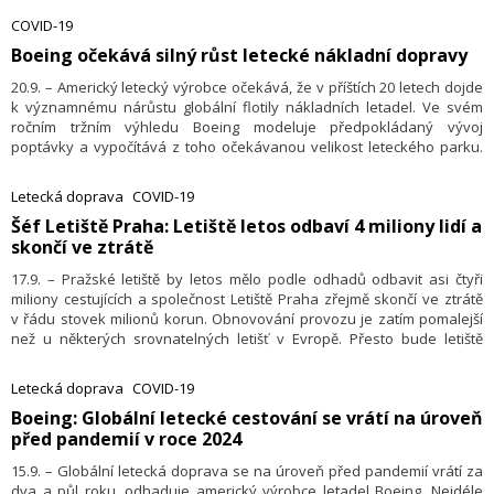
tak učiní, tichá účast německé vlády v nich skončí, uvedla agentura
COVID-19
Bloomberg.
​Boeing očekává silný růst letecké nákladní dopravy
20.9. – Americký letecký výrobce očekává, že v příštích 20 letech dojde
k významnému nárůstu globální flotily nákladních letadel. Ve svém
ročním tržním výhledu Boeing modeluje předpokládaný vývoj
poptávky a vypočítává z toho očekávanou velikost leteckého parku.
Podle Boeingu bude v roce 2040 celosvětová flotila nákladních lodí
sestávající z 3435 letadel. Ve srovnání s rokem 2019 je to nárůst téměř
Letecká doprava
COVID-19
o 71 procent.
Šéf Letiště Praha: Letiště letos odbaví 4 miliony lidí a
skončí ve ztrátě
17.9. – Pražské letiště by letos mělo podle odhadů odbavit asi čtyři
miliony cestujících a společnost Letiště Praha zřejmě skončí ve ztrátě
v řádu stovek milionů korun. Obnovování provozu je zatím pomalejší
než u některých srovnatelných letišť v Evropě. Přesto bude letiště
pokračovat v přípravě paralelní dráhy, některé jiné projekty naopak
zreviduje. Novinářům to řekl nový šéf letiště Jiří Pos. Letošní provozní
Letecká doprava
COVID-19
situace tak bude zřejmě podobná jako loni, kdy letiště odbavilo
​Boeing: Globální letecké cestování se vrátí na úroveň
3,66 milionu pasažérů a skončilo v provozní ztrátě 687 milionů korun.
před pandemií v roce 2024
15.9. – Globální letecká doprava se na úroveň před pandemií vrátí za
dva a půl roku, odhaduje americký výrobce letadel Boeing. Nejdéle