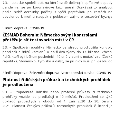
7.3. – Letecké společnosti, na které tvrdě doléhají nepříznivé dopady
pandemie, se po koronavirové krizi změní. Očekávají to analytici,
podle nichž aerolinky počítají s vyšší poptávkou po cestách na
dovolenou k moři a naopak s poklesem zájmu o cestování byznys
třídou na konference a obchodní schůzky. Více se přizpůsobit jiným
prioritám cestujících by mohl být způsob, jak se rychleji zotavit
Silniční doprava
COVID-19
z masivních ztrát způsobených pandemií.
​ČESMAD Bohemia: Německo svými kontrolami
přetěžuje síť testovacích míst v ČR
5.3. – Spolková republika Německo ve středu prodloužila kontroly
pendlerů a řidičů kamionů o další dva týdny do 17. března. Všichni
řidiči, kteří byli během posledních 10 dnů v zemi s mutací viru (Česká
republika, Slovensko, Tyrolsko a další), se při nich musí při vjezdu do
Německa prokázat negativním testem na koronavirus ne starším než
48 hodin, který provedlo schválené zdravotnické zařízení. Mimo to
Silniční doprava
Železniční doprava
Vnitrozemská plavba
COVID-19
musí mít pro každý vstup registraci. Upozornil na to mluvčí Sdružení
​Platnost řidičských průkazů a technických prohlídek
ČESMAD Bohemia Martin Felix.
je prodloužena
5.3. – Propadnuté řidičské nebo profesní průkazy či technické
prohlídky vozidel se prodlužují o 10 měsíců. Prodloužení se týká
dokladů propadlých v období od 1. září 2020 do 30. června
2021. Platnost českých průkazů, technických prohlídek či licencí je
prodloužena o 10 měsíců v celé Evropské unii ode dne jejich původní