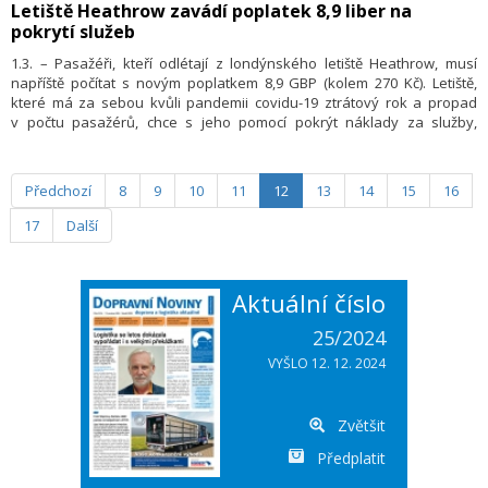
​Letiště Heathrow zavádí poplatek 8,9 liber na
pokrytí služeb
1.3. – Pasažéři, kteří odlétají z londýnského letiště Heathrow, musí
napříště počítat s novým poplatkem 8,9 GBP (kolem 270 Kč). Letiště,
které má za sebou kvůli pandemii covidu-19 ztrátový rok a propad
v počtu pasažérů, chce s jeho pomocí pokrýt náklady za služby,
například za odbavení. Poplatek schválil britský Úřad pro civilní
letectví (CAA).
Předchozí
8
9
10
11
12
13
14
15
16
17
Další
Aktuální číslo
25/2024
VYŠLO 12. 12. 2024
Zvětšit
Předplatit