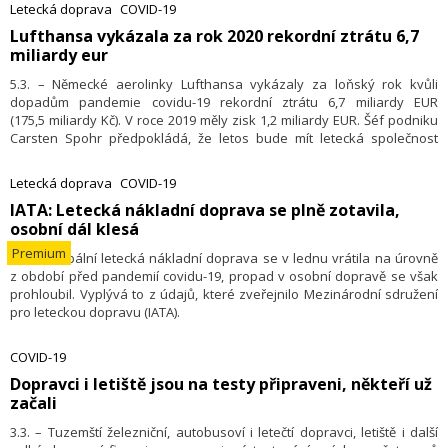
platnosti. Prodloužení platnosti dokladů je dalším krokem ke snížení
Letecká doprava
COVID-19
mobility občanů v rámci protiepidemických opatření proti Covidu
​Lufthansa vykázala za rok 2020 rekordní ztrátu 6,7
19. Lidé mohou evropské nařízení využívat od 6. března 2021.
miliardy eur
5.3. – Německé aerolinky Lufthansa vykázaly za loňský rok kvůli
dopadům pandemie covidu-19 rekordní ztrátu 6,7 miliardy EUR
(175,5 miliardy Kč). V roce 2019 měly zisk 1,2 miliardy EUR. Šéf podniku
Carsten Spohr předpokládá, že letos bude mít letecká společnost
provozní ztrátu nižší. Nabídka letů podle něj tento rok dosáhne 40 až
50 procent úrovně z roku 2019. Předchozí prognóza přitom počítala
Letecká doprava
COVID-19
s 60 procenty. Společnost letos opět nevyplatí dividendu.
​IATA: Letecká nákladní doprava se plně zotavila,
osobní dál klesá
Premium
4.3. – Globální letecká nákladní doprava se v lednu vrátila na úrovně
z období před pandemií covidu-19, propad v osobní dopravě se však
prohloubil. Vyplývá to z údajů, které zveřejnilo Mezinárodní sdružení
pro leteckou dopravu (IATA).
COVID-19
Dopravci i letiště jsou na testy připraveni, někteří už
začali
3.3. – Tuzemští železniční, autobusoví i letečtí dopravci, letiště i další