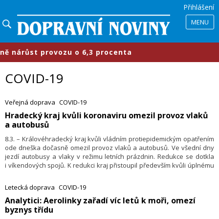
Přihlášení
MENU
růst provozu o 6,3 procenta
​Prům
COVID-19
Veřejná doprava
COVID-19
Hradecký kraj kvůli koronaviru omezil provoz vlaků
a autobusů
8.3. – Královéhradecký kraj kvůli vládním protiepidemickým opatřením
ode dneška dočasně omezil provoz vlaků a autobusů. Ve všední dny
jezdí autobusy a vlaky v režimu letních prázdnin. Redukce se dotkla
i víkendových spojů. K redukci kraj přistoupil především kvůli úplnému
uzavření škol, které nastalo od pondělí 1. března, uvedl radní kraje pro
dopravu Václav Řehoř.
Letecká doprava
COVID-19
​Analytici: Aerolinky zařadí víc letů k moři, omezí
byznys třídu