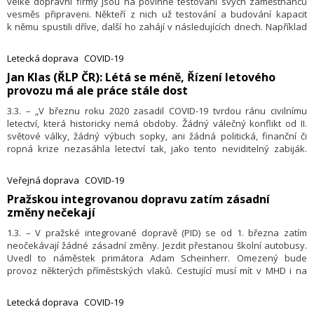
velké dopravní firmy jsou na povinné testování svých zaměstnanců
vesměs připraveni. Někteří z nich už testování a budování kapacit
k němu spustili dříve, další ho zahájí v následujících dnech. Například
aerolinky budou negativní testy vyžadovat i od cestujících.
Letecká doprava
COVID-19
Jan Klas (ŘLP ČR): Létá se méně, Řízení letového
provozu má ale práce stále dost
3.3. – „V březnu roku 2020 zasadil COVID-19 tvrdou ránu civilnímu
letectví, která historicky nemá obdoby. Žádný válečný konflikt od II.
světové války, žádný výbuch sopky, ani žádná politická, finanční či
ropná krize nezasáhla letectví tak, jako tento neviditelný zabiják.
V tisku se dlouhodobě objevují neradostné zprávy o propadu civilního
letového provozu v českém vzdušném prostoru o více než dvě třetiny
Veřejná doprava
COVID-19
ve srovnání s rokem 2019,“ uvedl v úvodu komentáře k situaci
​Pražskou integrovanou dopravu zatím zásadní
v letecké dopravě Ing. Jan Klas, generální ředitel Ředitelství letového
změny nečekají
provozu ČR, s. p. Jeho vyjádření přinášíme v přinášíme v původním
znění.
1.3. – V pražské integrované dopravě (PID) se od 1. března zatím
neočekávají žádné zásadní změny. Jezdit přestanou školní autobusy.
Uvedl to náměstek primátora Adam Scheinherr. Omezený bude
provoz některých příměstských vlaků. Cestující musí mít v MHD i na
zastávkách zakryté dýchací cesty a prodloužené již byly intervaly.
V rámci PID již dnes fungují linky v hlavním městě a Středočeském kraji.
Letecká doprava
COVID-19
Provoz PID vyjde ročně okolo 20 miliard Kč.