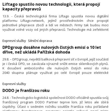
Liftago spustilo novou technologii, která propojí
bude služba zdarma. Dopravu bude zajišťovat firma CITYA.io, která je
kapacity přepravců
také poskytovatelem aplikace, s jejíž pomocí si zájemce auto objedná.
13.9. - Česká technologická firma Liftago spustila novou digitální
platformu Liftago.network, jejímž prostřednictvím chce propojit
jednotlivé přepravce zboží a lidí ve městech. Firmy tak budou moci
využívat volné vozy od jiných přepravců. Technologie má zefektivnit
využití současné kapacity přepravců. Platformu dnes představil šéf
Liftaga Ondřej Krátký.
Expresní služby
Silniční doprava
DPDgroup dosáhne nulových čistých emisí o 10 let
dříve, než ukládá Pařížská dohoda
29.8. – DPDgroup,
největší balíková přepravní síť v Evropě, jejíž součástí
je i česká DPD,
se zavázala výrazně snížit emise skleníkových plynů.
K dosažení ambiciózního cíle nulových čistých emisí do roku
2040 skupina plánuje využívat po celé Evropě pouze elektrické
dodávky, pěší a cyklokurýry (realizace do roku 2035), zapojit do
dálkové přepravy (linehaul) více vlaků a využívat výhradně alternativní
Expresní služby
zdroje jako bioplyn, biopalivo, elektřinu a vodík (do roku 2040), v rámci
DODO je Franšízou roku
provozu všech budov využívat ze 100 % obnovitelnou energii (do roku
2035), a konečně nahradit zbytkové emise pomocí projektů na
24.8. - Technologicko-logistická společnost DODO oficiálně spustila svůj
zachycování uhlíku.
franšízový program DODO Partner teprve loni. Již letos ale sbírá
úspěchy. Účast v sedmém ročníku soutěže Franšíza roku pořádané