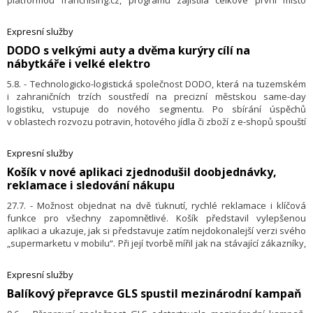
platformou franchising.cz, programu zajistila celkové první místo
i zvláštní ocenění za digitalizaci v podnikání. Franšízový program byl
v počátku zejména reakcí společnosti na potřebu logisticky obsloužit
Expresní služby
také vzdálenější regiony a připravit firmu na další zahraniční růst,
DODO s velkými auty a dvěma kurýry cílí na
pilotní projekt ale předčil očekávání a firma se proto rozhodla
nábytkáře i velké elektro
franšízové pobočky využívat ještě intenzivněji.
5.8. - Technologicko-logistická společnost DODO, která na tuzemském
i zahraničních trzích soustředí na precizní městskou same-day
logistiku, vstupuje do nového segmentu. Po sbírání úspěchů
v oblastech rozvozu potravin, hotového jídla či zboží z e-shopů spouští
DODO „Two-men delivery“ – nový logistický stream zaměřený na
rozvoz nadměrného zboží v čele s nábytkem, velkým elektrem,
Expresní služby
objemnými sportovními potřebami a dalšími typy zboží, které vyžadují
Košík v nové aplikaci zjednodušil doobjednávky,
větší vozy a dva kurýry na vykládku. I v tomto segmentu je cílem DODO
reklamace i sledování nákupu
učinit tržním standardem kvalitní doručení v den objednání (same-day)
a v konkrétním časovém slotu.
27.7. - Možnost objednat na dvě ťuknutí, rychlé reklamace i klíčová
funkce pro všechny zapomnětlivé. Košík představil vylepšenou
aplikaci a ukazuje, jak si představuje zatím nejdokonalejší verzi svého
„supermarketu v mobilu“. Při její tvorbě mířil jak na stávající zákazníky,
tak na ty, co budou potraviny online nakupovat vůbec poprvé. Význam
aplikace totiž v poslední době vzrostl, mobil při nákupech na Košíku
Expresní služby
využívají dvě třetiny všech zákazníků. Vývoj, který zahrnoval i stovky
Balíkový přepravce GLS spustil mezinárodní kampaň
hodin testování se zákazníky, zastřešila společnost Etnetera.