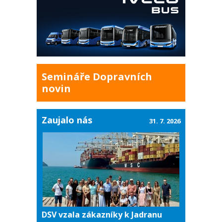
Semináře Dopravních
novin
Zaujalo nás
31. 7. 2026
DSV vzala zákazníky k Jadranu