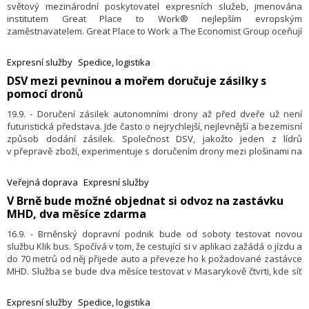
světový mezinárodní poskytovatel expresních služeb, jmenována
institutem Great Place to Work® nejlepším evropským
zaměstnavatelem. Great Place to Work a The Economist Group oceňují
jak přístup mezinárodního poskytovatele expresních služeb ke svým
zaměstnancům, tak investice do růstu zaměstnanců motivovaných
Expresní služby
Spedice, logistika
smysluplnou prací a spravedlivým přístupem ke všem.
DSV mezi pevninou a mořem doručuje zásilky s
pomocí dronů
19.9. - Doručení zásilek autonomními drony až před dveře už není
futuristická představa. Jde často o nejrychlejší, nejlevnější a bezemisní
způsob dodání zásilek. Společnost DSV, jakožto jeden z lídrů
v přepravě zboží, experimentuje s doručením drony mezi plošinami na
moři a pevninou. Zásadní inovací pro společnosti jsou i chytré služby
disponující sledováním zásilek v reálném čase a dobou jejich
Veřejná doprava
Expresní služby
očekávaného příjezdu (ETA). Tuto službu začala pro B2B segment
V Brně bude možné objednat si odvoz na zastávku
nabízet jako první a jediná přepravní společnost: DSV. Budoucnost
MHD, dva měsíce zdarma
ekologických inovací patří elektrickým truckům a formám bezemisního
transportu s možností kompenzace uhlíkové stopy.
16.9. - Brněnský dopravní podnik bude od soboty testovat novou
službu Klik bus. Spočívá v tom, že cestující si v aplikaci zažádá o jízdu a
do 70 metrů od něj přijede auto a převeze ho k požadované zastávce
MHD. Služba se bude dva měsíce testovat v Masarykově čtvrti, kde síť
MHD není tak hustá jako ve zbytku města. Cestující se tak budou moci
svézt například na zastávky Úvoz, Pisárky či Tábor, uvedl dnes při
Expresní služby
Spedice, logistika
představení služby ředitel dopravního podniku Miloš Havránek. Zatím