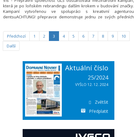
9.6. -
Přepravní společnost GLS odstartovala mezinárodní kampaň,
která je po loňském rebrandingu dalším krokem v budování značky.
Kampaní vytvořenou ve spolupráci s kreativní agenturou
dentsuACHTUNG! přepravce demonstruje jednu ze svých předních
vlastností – osobní přístup k příjemcům balíků. Celou kampaň provází
motto „To není balík“.
Předchozí
1
2
3
4
5
6
7
8
9
10
Další
Aktuální číslo
25/2024
VYŠLO 12. 12. 2024
Zvětšit
Předplatit