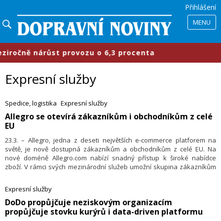
Přihlášení
MENU
čně nárůst provozu o 6,3 procenta
Expresní služby
Spedice, logistika
Expresní služby
​Allegro se otevírá zákazníkům i obchodníkům z celé
EU
23.3. – Allegro, jedna z deseti největších e-commerce platforem na
světě, je nově dostupná zákazníkům a obchodníkům z celé EU. Na
nové doméně Allegro.com nabízí snadný přístup k široké nabídce
zboží. V rámci svých mezinárodní služeb umožní skupina zákazníkům
vyhledávat a nakupovat zboží na Allegru v anglickém jazyce a platit jej
v eurech. Zároveň Allegro prostřednictvím svých partnerů zajistí
Expresní služby
mezinárodní dodání zboží i platby.
​DoDo propůjčuje neziskovým organizacím
propůjčuje stovku kurýrů i data-driven platformu