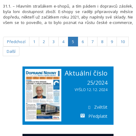
31.1. – Hlavním strašákem e-shopů, a tím pádem i dopravců zásilek,
byla loni dostupnost zboží. E-shopy se raději připravovaly měsíce
dopředu, někteří už začátkem roku 2021, aby naplnily své sklady. Ne
všem se to povedlo, a to bylo poznat na růstu české e-commerce,
která meziročně vzrostla jen o 14 %. Což je nejméně za posledních
10 let. Přes tento fakt se Poště bez hranic podařilo dosáhnout
stanovených cílů. Do procesu zpracovávání zásilek se zapojili
Předchozí
1
2
3
4
5
6
7
8
9
10
i zaměstnanci z kanceláří. Díky týmové spolupráci celé firmy se
podařilo splnit termíny všech dopravních partnerů a dodat zásilky
Další
do Vánoc.
Aktuální číslo
25/2024
VYŠLO 12. 12. 2024
Zvětšit
Předplatit