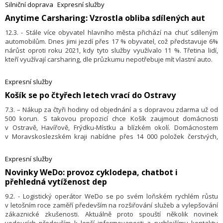
Z-BOXy umístěné, jsou vybírány tak, aby vhodně doplnily již fungující
Silniční doprava
Expresní služby
síť Z-BOXů a výdejních míst Zásilkovny. V současné době provozuje
Anytime Carsharing: Vzrostla obliba sdílených aut
Zásilkovna v České republice téměř 2 100 Z-BOXů.
12.3. - Stále více obyvatel hlavního města přichází na chuť sdíleným
automobilům. Dnes jimi jezdí přes 17 % obyvatel, což představuje 6%
nárůst oproti roku 2021, kdy tyto služby využívalo 11 %. Třetina lidí,
kteří využívají carsharing, dle průzkumu nepotřebuje mít vlastní auto.
Expresní služby
​Košík se po čtyřech letech vrací do Ostravy
7.3. – Nákup za čtyři hodiny od objednání a s dopravou zdarma už od
500 korun. S takovou propozicí chce Košík zaujmout domácnosti
v Ostravě, Havířově, Frýdku-Místku a blízkém okolí. Domácnostem
v Moravskoslezském kraji nabídne přes 14 000 položek čerstvých,
chlazených, mražených i trvanlivých potravin. Již na jaře se červený on-
line supermarket otevře prvním objednávkám také v Brně a okolí.
Expresní služby
Novinky WeDo: provoz cyklodepa, chatbot i
přehledná vytíženost dep
9.2. - Logistický operátor WeDo se po svém loňském rychlém růstu
v letošním roce zaměří především na rozšiřování služeb a vylepšování
zákaznické zkušenosti. Aktuálně proto spouští několik novinek