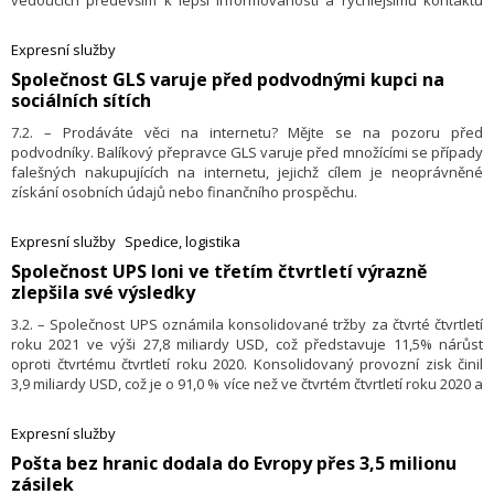
vedoucích především k lepší informovanosti a rychlejšímu kontaktu
s klienty Zásadní letošní investicí bude otevření moderního překladiště
v Ostředku u D1.
Expresní služby
​Společnost GLS varuje před podvodnými kupci na
sociálních sítích
7.2. – Prodáváte věci na internetu? Mějte se na pozoru před
podvodníky. Balíkový přepravce GLS varuje před množícími se případy
falešných nakupujících na internetu, jejichž cílem je neoprávněné
získání osobních údajů nebo finančního prospěchu.
Expresní služby
Spedice, logistika
​Společnost UPS loni ve třetím čtvrtletí výrazně
zlepšila své výsledky
3.2. – Společnost UPS oznámila konsolidované tržby za čtvrté čtvrtletí
roku 2021 ve výši 27,8 miliardy USD, což představuje 11,5% nárůst
oproti čtvrtému čtvrtletí roku 2020. Konsolidovaný provozní zisk činil
3,9 miliardy USD, což je o 91,0 % více než ve čtvrtém čtvrtletí roku 2020 a
o 37,7 % více na upravené bázi. Zředěný zisk na akcii činil v uplynulém
čtvrtletí 3,52 USD; upravený zředěný zisk na akcii byl o 35,0 % vyšší než
Expresní služby
ve stejném období roku 2020.
​Pošta bez hranic dodala do Evropy přes 3,5 milionu
zásilek