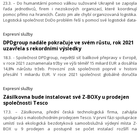
23.3. – Do humanitární pomoci válkou sužované Ukrajině se zapojila
řada jednotlivců, firem i neziskových organizací, které koordinují
pomoc přímo na hranicích. Často jim ale chybí organizovaná logistika.
Logistická společnost DoDo problém řeší s pomocí své logistické data-
driven platformy. Do humanitárních aktivit se dobrovolně zapojila
stovka kurýrů, pomoc vozí desítky zelených aut. Firma zásobuje vlaky
Expresní služby
na ukrajinské hranice a vozí jídla na budapešťské nádraží i pražské
DPDgroup nadále pokračuje ve svém růstu, rok 2021
ubytovny.
uzavřela s rekordními výsledky
18.3. - Společnost DPDgroup, největší síť balíkové přepravy v Evropě,
v roce 2021 zaznamenala tržby ve výši téměř 15 miliard EUR a dosáhla
14,8% nárůstu tržeb. Provozní zisk společnosti poprvé v historii
přesáhl 1 miliardu EUR. V roce 2021 společnost globálně doručila
2,1 miliardy balíků – to odpovídá 8,4 milionu balíkům denně. Na Cyber
monday DPD Group překonala 29. listopadu svůj denní objemový
Expresní služby
rekord s 12,2 milionu balíků odbavených v Evropě a jedná se tak o 2%
Zásilkovna bude instalovat své Z-BOXy u prodejen
nárůst oproti roku 2020.
společnosti Tesco
17.3. – Zásilkovna, přední česká technologická firma, zahájila
spolupráci s maloobchodním prodejcem Tesco. V první fázi spolupráce
umístí svá ekologická bezdotyková samoobslužná výdejní místa Z-
BOX u 9 prodejen a postupně se počet instalací rozšíří na
100 provozoven Tesco po celé České republice. Prodejny, kde budou