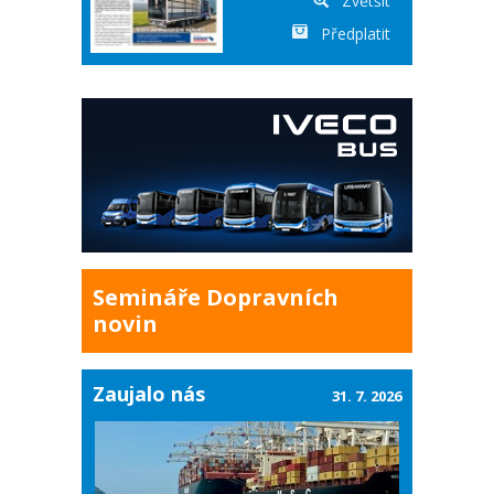
Zvětšit
Předplatit
Semináře Dopravních
novin
Zaujalo nás
31. 7. 2026