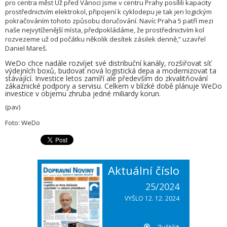
pro centra měst Už před Vánoci jsme v centru Prahy posílili kapacity
prostřednictvím elektrokol, připojení k cyklodepu je tak jen logickým
pokračováním tohoto způsobu doručování. Navíc Praha 5 patří mezi
naše nejvytíženější místa, předpokládáme, že prostřednictvím kol
rozvezeme už od počátku několik desítek zásilek denně,“ uzavřel
Daniel Mareš.
WeDo chce nadále rozvíjet své distribuční kanály, rozšiřovat síť
výdejních boxů, budovat nová logistická depa a modernizovat ta
stávající. Investice letos zamíří ale především do zkvalitňování
zákaznické podpory a servisu. Celkem v blízké době plánuje WeDo
investice v objemu zhruba jedné miliardy korun.
(pav)
Foto: WeDo
Aktuální číslo
25/2024
VYŠLO 12. 12. 2024