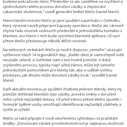
budeme pokračovat i letos. Především se ale zaměříme na zrychlení a
zjednodušení celého procesu doručení zásilky a zlepšování
zákaznické zkušenosti,“ uvedl generální ředitel WeDo Daniel Mareš.
Hlavní letošní investicí WeDo je jarní spuštění superhubu v Ostředku,
který výrazně navýší přepravní kapacity operátora. WeDo ale zároveň
chystá řadu novinek vedoucích především k jednoduššímu kontaktu s
klientem, tou hlavní z nich bude vytvoření klientské aplikace. Už nyní
přitom WeDo představuje několik dílčích novinek.
Na webových stránkách WeDo je nově k dispozici „semafor“ ukazující
vytíženost všech 14 regionálních dep. „Naším cílem je samozřejmě svítit
neustále zeleně, a Ostředek nám v tom hodně pomůže. V době
zvýšeného provozu, typicky např. před Vánoci, může být semafor
jednoduchým pomocníkem pro klienty tak, aby si udělali rychlou
představu, jak dlouho může doručení zásilky trvat,“ vysvětlil Daniel
Mareš.
Další aktuální novinkou je spuštění chatbota jménem Wendy, který mj.
pomůže dohledat klientům stav zásilky, provést změny v doručení
nebo vyřeší nejčastější dotazy. Už před Vánoci přitom WeDo spustilo i
formulář zpětné vazby umožňující identifikovat nejčastější zádrhely a
rychle je vyřešit.
WeDo se také připojilo k nově otevřenému cyklodepu na pražském
Andělu. „Doručování zásilek prostřednictvím kol je zajímavou možností