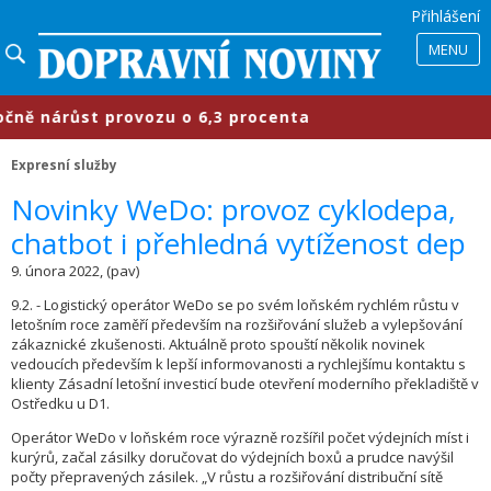
Přihlášení
MENU
 nárůst provozu o 6,3 procenta
​P
Expresní služby
Novinky WeDo: provoz cyklodepa,
chatbot i přehledná vytíženost dep
9. února 2022, (pav)
9.2. - Logistický operátor WeDo se po svém loňském rychlém růstu v
letošním roce zaměří především na rozšiřování služeb a vylepšování
zákaznické zkušenosti. Aktuálně proto spouští několik novinek
vedoucích především k lepší informovanosti a rychlejšímu kontaktu s
klienty Zásadní letošní investicí bude otevření moderního překladiště v
Ostředku u D1.
Operátor WeDo v loňském roce výrazně rozšířil počet výdejních míst i
kurýrů, začal zásilky doručovat do výdejních boxů a prudce navýšil
počty přepravených zásilek. „V růstu a rozšiřování distribuční sítě