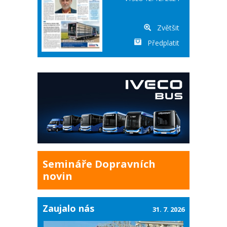
Zvětšit
Předplatit
Semináře Dopravních
novin
Zaujalo nás
31. 7. 2026