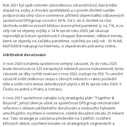
Rok 2021 byl opět ovlivněn celosvětovou zdravotní krizí, která měla
dopad na zvyky a chování spotřebitelů a v prvním čtvrtletí nadále
podporovala silný růst e-commerce, přičemž objem balíků odbavených
společností DPDgroup vzrostl o 34 %. Od 2. do 4. čtvrtletí se růst
obchodu vrátil na úroveň blízkou úrovni před pandemií, tj. na 7 %, a za
celý rok se objemy zvýšily o 14 % oproti roku 2020. Jak ukazuje
nejnovější průzkum společnosti E-shopper Barometer, některé trendy,
které se objevily na začátku pandemie, vydržely po celý rok - 35 % lidí,
kteří běžně nakupují na internetu, si objednávalo potraviny online.
Udržiteln
é
doručování
V roce 2020 oznámila společnost veřejný závazek, že do roku 2025
bude doručovat ve 225 evropských městech pouze nízkoemisně, tento
závazek se díky rychlé realizaci v roce 2022 zvyšuje na 350. To umožní
výrazně snížit uhlíkovou stopu v cílových městech v rámci poslední
míle a snížit roční emise skleníkových plynů o 83 % oproti roku 2020. V
Česku se jedná o Prahu a Ostravu.
V roce 2021 společnost zahájila svůj strategický plán "Together &
Beyond", jehož cílem je učinit ze společnosti DPDgroup mezinárodní
referenci v oblasti udržitelného doručování a vedoucího hybatele
umožňujícího zrychlení e-commerce, včetně dosažení obratu 25 miliard
eur. Tato strategie je založena především na 3 pilířích: rozšíření
klíčových aktivit, urychlení iniciativ ve strategických segmentech a