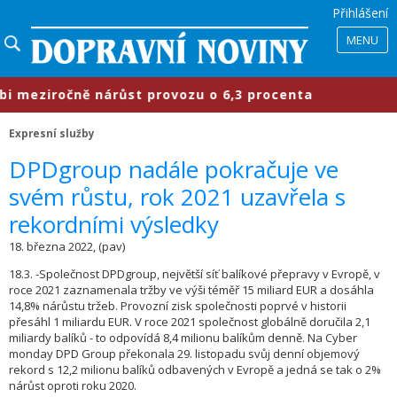
Přihlášení
MENU
meziročně nárůst provozu o 6,3 procenta
Expresní služby
DPDgroup nadále pokračuje ve
svém růstu, rok 2021 uzavřela s
rekordními výsledky
18. března 2022, (pav)
18.3. -Společnost DPDgroup, největší síť balíkové přepravy v Evropě, v
roce 2021 zaznamenala tržby ve výši téměř 15 miliard EUR a dosáhla
14,8% nárůstu tržeb. Provozní zisk společnosti poprvé v historii
přesáhl 1 miliardu EUR. V roce 2021 společnost globálně doručila 2,1
miliardy balíků - to odpovídá 8,4 milionu balíkům denně. Na Cyber
monday DPD Group překonala 29. listopadu svůj denní objemový
rekord s 12,2 milionu balíků odbavených v Evropě a jedná se tak o 2%
nárůst oproti roku 2020.