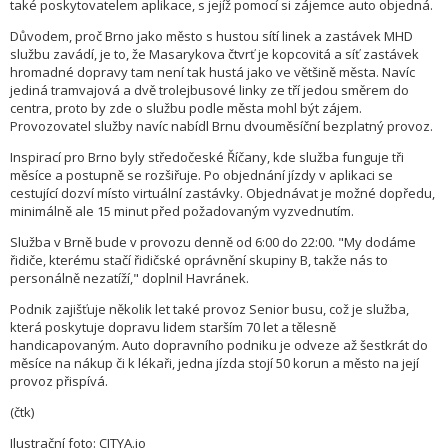
také poskytovatelem aplikace, s jejíž pomocí si zájemce auto objedná.
Důvodem, proč Brno jako město s hustou sítí linek a zastávek MHD
službu zavádí, je to, že Masarykova čtvrť je kopcovitá a síť zastávek
hromadné dopravy tam není tak hustá jako ve většině města. Navíc
jediná tramvajová a dvě trolejbusové linky ze tří jedou směrem do
centra, proto by zde o službu podle města mohl být zájem.
Provozovatel služby navíc nabídl Brnu dvouměsíční bezplatný provoz.
Inspirací pro Brno byly středočeské Říčany, kde služba funguje tři
měsíce a postupně se rozšiřuje. Po objednání jízdy v aplikaci se
cestující dozví místo virtuální zastávky. Objednávat je možné dopředu,
minimálně ale 15 minut před požadovaným vyzvednutím.
Služba v Brně bude v provozu denně od 6:00 do 22:00. "My dodáme
řidiče, kterému stačí řidičské oprávnění skupiny B, takže nás to
personálně nezatíží," doplnil Havránek.
Podnik zajišťuje několik let také provoz Senior busu, což je služba,
která poskytuje dopravu lidem starším 70 let a tělesně
handicapovaným. Auto dopravního podniku je odveze až šestkrát do
měsíce na nákup či k lékaři, jedna jízda stojí 50 korun a město na její
provoz přispívá.
(čtk)
Ilustrační foto: CITYA.io