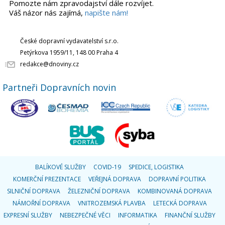
Pomozte nám zpravodajství dále rozvíjet.
Váš názor nás zajímá,
napište nám!
České dopravní vydavatelství s.r.o.
Petýrkova 1959/11, 148 00 Praha 4
redakce@dnoviny.cz
Partneři Dopravních novin
BALÍKOVÉ SLUŽBY
COVID-19
SPEDICE, LOGISTIKA
KOMERČNÍ PREZENTACE
VEŘEJNÁ DOPRAVA
DOPRAVNÍ POLITIKA
SILNIČNÍ DOPRAVA
ŽELEZNIČNÍ DOPRAVA
KOMBINOVANÁ DOPRAVA
NÁMOŘNÍ DOPRAVA
VNITROZEMSKÁ PLAVBA
LETECKÁ DOPRAVA
EXPRESNÍ SLUŽBY
NEBEZPEČNÉ VĚCI
INFORMATIKA
FINANČNÍ SLUŽBY