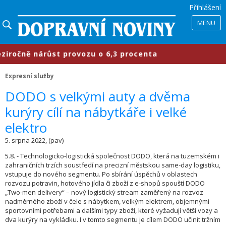
Přihlášení
MENU
očně nárůst provozu o 6,3 procenta
Expresní služby
DODO s velkými auty a dvěma
kurýry cílí na nábytkáře i velké
elektro
5. srpna 2022, (pav)
5.8. - Technologicko-logistická společnost DODO, která na tuzemském i
zahraničních trzích soustředí na precizní městskou same-day logistiku,
vstupuje do nového segmentu. Po sbírání úspěchů v oblastech
rozvozu potravin, hotového jídla či zboží z e-shopů spouští DODO
„Two-men delivery“ – nový logistický stream zaměřený na rozvoz
nadměrného zboží v čele s nábytkem, velkým elektrem, objemnými
sportovními potřebami a dalšími typy zboží, které vyžadují větší vozy a
dva kurýry na vykládku. I v tomto segmentu je cílem DODO učinit tržním