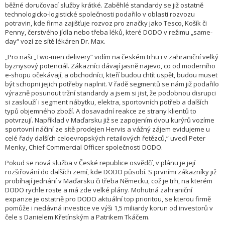
běžné doručovací služby krátké. Zaběhlé standardy se již ostatně
technologicko-logistické společnosti podařilo v oblasti rozvozu
potravin, kde firma zajišťuje rozvoz pro značky jako Tesco, Košík či
Penny, čerstvého jídla nebo třeba léků, které DODO v režimu „same-
day“ vozí ze sítě lékáren Dr. Max.
„Pro naši „Two-men delivery“ vidím na českém trhu i v zahraniční velký
byznysový potenciál. Zákazníci dávají jasně najevo, co od moderního
e-shopu očekávají, a obchodníci, kteří budou chtít uspět, budou muset
být schopni jejich potřeby naplnit. V řadě segmentů se nám již podařilo
výrazně posunout tržní standardy a jsem si jist, že podobnou disrupci
si zaslouží i segment nábytku, elektra, sportovních potřeb a dalších
typů objemného zboží. A dosavadní reakce ze strany klientů to
potvrzují. Například v Maďarsku již se zapojením dvou kurýrů vozíme
sportovní náčiní ze sítě prodejen Hervis a vážný zájem evidujeme u
celé řady dalších celoevropských retailových řetězců,“ uvedl Peter
Menky, Chief Commercial Officer společnosti DODO.
Pokud se nová služba v České republice osvědčí, v plánu je její
rozšiřování do dalších zemí, kde DODO působí. S prvními zákazníky již
probíhají jednání v Maďarsku či třeba Německu, což je trh, na kterém
DODO rychle roste a má zde velké plány. Mohutná zahraniční
expanze je ostatně pro DODO aktuální top prioritou, se kterou firmě
pomůže i nedávná investice ve výši 1,5 miliardy korun od investorů v
čele s Danielem Křetínským a Patrikem Tkáčem.