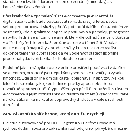
standardem kvalitní doručení v den objednání (same-day) a v
konkrétním časovém slotu.
Přes krátkodobé zpomalení růstu e-commerce je evidentní, že
digitalizace retailu bude postupovat i v nadcházející letech, což s
sebou pro doručovací služby přináší potenciál dalšího růstu. Jedním ze
segmentů, kde digitalizace doposud postupovala pomaleji, je segment
nábytku. Jedná se přitom o segment, který dle odhadů serveru Statista
v příštích čtyřech letech každoročně poroste o téměř 5 %. V oblasti
online nákupů mají tržby z prodeje nábytku do roku 2025 vyrůst
dokonce téměř na dvojnásobek a ve Spojených státech již online
prodej nábytku tvoří takřka 12 % obratu e-commerce.
Podobně jako u nábytku roste v online prostředí poptávka i v dalších
segmentech, pro které jsou typickým rysem velké rozměry a vysoká
hmotnost. Lidé si online čím dál častěji objednávají např. tzv. „velkou
bílou“ elektroniku, jako jsou lednice, pračky apod. nebo třeba
rozměrné sportovní náčiní typu běžeckých pásů či trenažerů. S růstem
e-commerce a jejím rozrůstáním do dalších segmentů však rostou také
nároky zákazníků na kvalitu doprovodných služeb v čele s rychlostí
doručení.
84 % zákazníků volí obchod, který doručuje rychleji
Dle studie zpracované pro DODO agenturou Perfect Crowd má
rychlost dodání zboží pro zákazníka rozhodující roli při výběru mezi e-