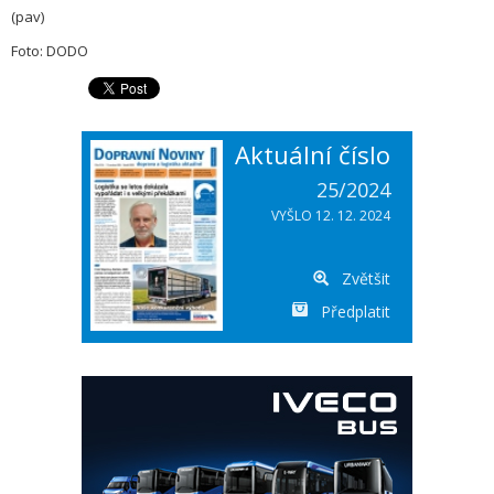
(pav)
Foto: DODO
Aktuální číslo
25/2024
VYŠLO 12. 12. 2024
Zvětšit
Předplatit