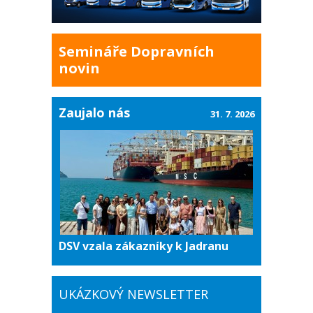
Semináře Dopravních
novin
Zaujalo nás
31. 7. 2026
DSV vzala zákazníky k Jadranu
UKÁZKOVÝ NEWSLETTER