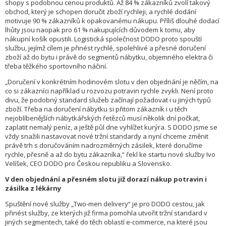
shopy s podobnou cenou produktů. Až 84 % zákazníků zvolí takový
obchod, který je schopen doručit zboží rychleji, a rychlé dodání
motivuje 90 % zákazníků k opakovanému nákupu. Příliš dlouhé dodací
lhůty jsou naopak pro 61 % nakupujících důvodem k tomu, aby
nákupní košík opustili. Logistická společnost DODO proto spouští
službu, jejímž cílem je přinést rychlé, spolehlivé a přesné doručení
zboží až do bytu i právě do segmentů nábytku, objemného elektra či
třeba těžkého sportovního náčiní.
„Doručení v konkrétním hodinovém slotu v den objednání je něčím, na
co si zákazníci například u rozvozu potravin rychle zvykli. Není proto
divu, že podobný standard služeb začínají požadovat i u jiných typů
zboží. Třeba na doručení nábytku si přitom zákazník i u těch
nejoblíbenějších nábytkářských řetězců musí několik dní počkat,
zaplatit nemalý peníz, a ještě půl dne vyhlížet kurýra. S DODO jsme se
vždy snažili nastavovat nové tržní standardy a nyní chceme změnit
právě trh s doručováním nadrozměrných zásilek, které doručíme
rychle, přesně a až do bytu zákazníka,“ řekl ke startu nové služby Ivo
Velíšek, CEO DODO pro Českou republiku a Slovensko.
V den objednání a přesném slotu již dorazí nákup potravin i
zásilka z lékárny
Spuštění nové služby „Two-men delivery“ je pro DODO cestou, jak
přinést služby, ze kterých již firma pomohla utvořit tržní standard v
jiných segmentech, také do těch oblastí e-commerce, na které jsou