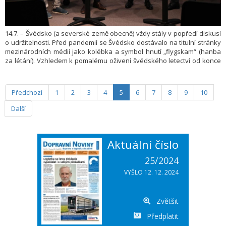
14.7. – Švédsko (a severské země obecně) vždy stály v popředí diskusí
o udržitelnosti. Před pandemií se Švédsko dostávalo na titulní stránky
mezinárodních médií jako kolébka a symbol hnutí „flygskam“ (hanba
za létání). Vzhledem k pomalému oživení švédského letectví od konce
pandemických omezení však nová vláda učinila několik důležitých
pozitivních rozhodnutí. Prvním bylo oznámení
zrušení daně
, které se stalo realitou od 1. července. Upozornila na to
z cestujících
Předchozí
1
2
3
4
5
6
7
8
9
10
Mezinárodní unie letecké dopravy IATA.
Další
Aktuální číslo
25/2024
VYŠLO 12. 12. 2024
Zvětšit
Předplatit