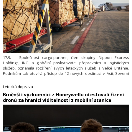
17.9. – Společnost cargo-partner, člen skupiny Nippon Express
Holdings, INC. a globální poskytovatel přepravních a logistických
služeb, oznámila rozšíření svých leteckých služeb z Velké Británie.
Podnikům tak otevírá přístup do 12 nových destinací v Asii, Severní
Americe a Africe. Nová nabídka přináší flexibilní, cenově výhodná a
spolehlivá řešení pro mezinárodní zásilky.
Letecká doprava
​Brněnští výzkumníci z Honeywellu otestovali řízení
dronů za hranicí viditelnosti z mobilní stanice