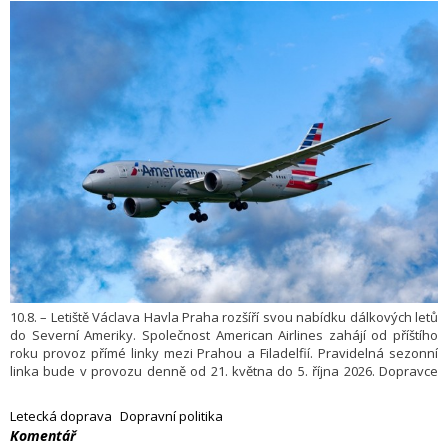
10.8. – Letiště Václava Havla Praha rozšíří svou nabídku dálkových letů
do Severní Ameriky. Společnost American Airlines zahájí od příštího
roku provoz přímé linky mezi Prahou a Filadelfií. Pravidelná sezonní
linka bude v provozu denně od 21. května do 5. října 2026. Dopravce
na trasu nasadí dálkové letadlo typu Boeing 787–8 Dreamliner.
Letecká doprava
Dopravní politika
​Komentář