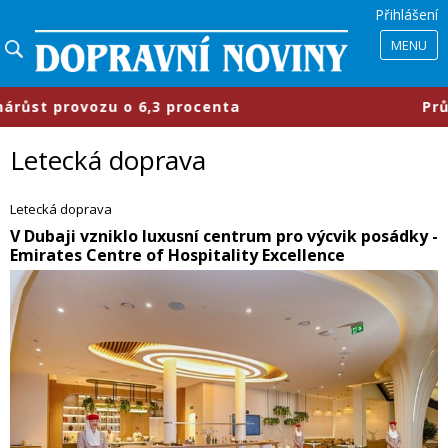
Přihlášení
MENU
procenta
​Průmyslové parky se měn
Letecká doprava
Letecká doprava
​V Dubaji vzniklo luxusní centrum pro výcvik posádky -
Emirates Centre of Hospitality Excellence