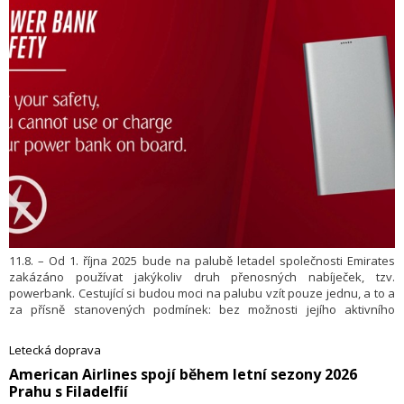
11.8. – Od 1. října 2025 bude na palubě letadel společnosti Emirates
zakázáno používat jakýkoliv druh přenosných nabíječek, tzv.
powerbank. Cestující si budou moci na palubu vzít pouze jednu, a to a
za přísně stanovených podmínek: bez možnosti jejího aktivního
využívání – ani k nabíjení zařízení, ani k jejich nabíjení prostřednictvím
palubního napájení. Plánované změny mají jasný cíl: minimalizovat
Letecká doprava
bezpečnostní rizika spojená s lithiovými bateriemi na palubě.
​American Airlines spojí během letní sezony 2026
Prahu s Filadelfií