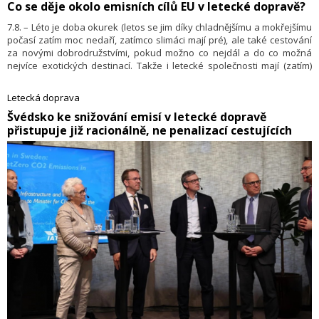
Co se děje okolo emisních cílů EU v letecké dopravě?
7.8. – Léto je doba okurek (letos se jim díky chladnějšímu a mokřejšímu
počasí zatím moc nedaří, zatímco slimáci mají pré), ale také cestování
za novými dobrodružstvími, pokud možno co nejdál a do co možná
nejvíce exotických destinací. Takže i letecké společnosti mají (zatím)
pré. Ale na evropském nebi se začínají kupit mraky…
Letecká doprava
​Švédsko ke snižování emisí v letecké dopravě
přistupuje již racionálně, ne penalizací cestujících