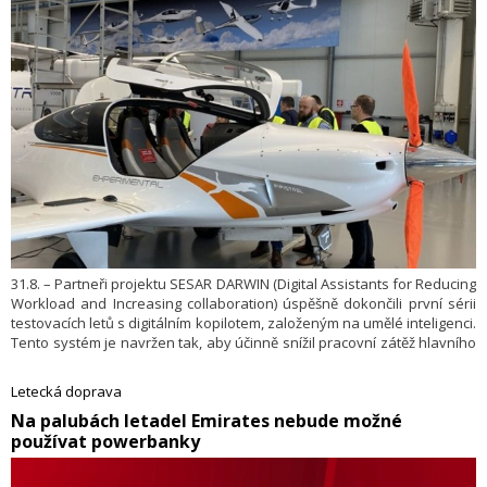
31.8. – Partneři projektu SESAR DARWIN (Digital Assistants for Reducing
Workload and Increasing collaboration) úspěšně dokončili první sérii
testovacích letů s digitálním kopilotem, založeným na umělé inteligenci.
Tento systém je navržen tak, aby účinně snížil pracovní zátěž hlavního
pilota a umožnil bezpečnou a plynulou spolupráci člověka se strojem.
Na jeho vývoji se podílí také tým z brněnského výzkumného a
Letecká doprava
vývojového centra Honeywell Technology Solutions. Čeští vědci se
​Na palubách letadel Emirates nebude možné
v Brně zaměřují na integraci systémů a testování spolupráce člověka
používat powerbanky
s umělou inteligencí.