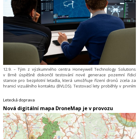
12.9. – Tým z výzkumného centra Honeywell Technology Solutions
v Brně úspěšně dokončil testování nové generace pozemní řídicí
stanice pro bezpilotní letadla, která umožňuje řízení dronů zcela za
hranicí vizuálního kontaktu (BVLOS). Testovací lety proběhly v prvním
zářijovém týdnu na letišti v Budkovicích u Brna, a přinesly další
významný krok směrem k běžnému, bezpečnému a efektivnímu
Letecká doprava
provozu bezpilotních systémů v evropském vzdušném prostoru.
​Nová digitální mapa DroneMap je v provozu