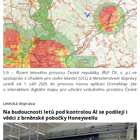
5.9. – Řízení letového provozu České republiky (ŘLP ČR, s. p.) ve
spolupráci s Úřadem pro civilní letectví (ÚCL) a Ministerstvem dopravy
uvedl od 1. září 2025 do provozu novou aplikaci DroneMap. Jde
o interaktivní digitální mapu pro užívání vzdušného prostoru České
republiky k létání bezpilotních letadel, tedy dronů. DroneMap je nyní
oficiálním veřejným informačním systémem zobrazujícím v České
Letecká doprava
republice závazně vymezené zeměpisné zóny se zákazy nebo
​Na budoucnosti letů pod kontrolou AI se podílejí i
dodatečnými podmínkami pro létání dronů. DroneMap současně plně
vědci z brněnské pobočky Honeywellu
nahrazuje dřívější nástroj DronView.