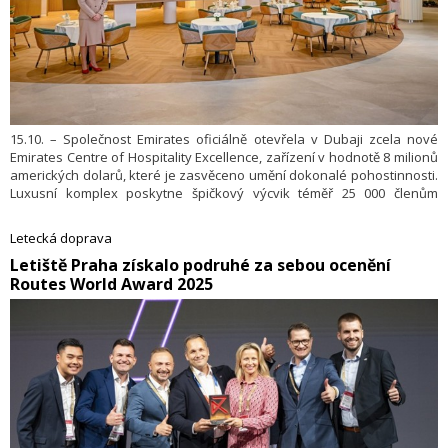
15.10. – Společnost Emirates oficiálně otevřela v Dubaji zcela nové
Emirates Centre of Hospitality Excellence, zařízení v hodnotě 8 milionů
amerických dolarů, které je zasvěceno umění dokonalé pohostinnosti.
Luxusní komplex poskytne špičkový výcvik téměř 25 000 členům
palubního personálu a nabídne jim jedinečné zázemí pro
zdokonalování dovedností – od fine diningu inspirovaného
Letecká doprava
michelinskými standardy až po mistrovství v servisu a komunikaci. Do
​Letiště Praha získalo podruhé za sebou ocenění
konce roku jím projde více než 10 000 letušek a stevardů.
Routes World Award 2025