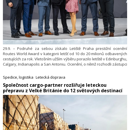
29.9. – Podruhé za sebou získalo Letiště Praha prestižní ocenění
Routes World Award v kategorii letišť od 10 do 20 milionů odbavených
cestujících za rok. Vletošním užším výběru porazilo letiště v Edinburghu,
Calgary, Indianapolis a San Antoniu. Ocenění, o němž rozhodli zástupci
leteckých společností, reflektuje výsledky letiště v oblasti rozvoje
leteckých spojení, marketingovou podporu a celkovou spolupráci
Spedice, logistika
Letecká doprava
letiště s dopravci.
​Společnost cargo-partner rozšiřuje leteckou
přepravu z Velké Británie do 12 světových destinací