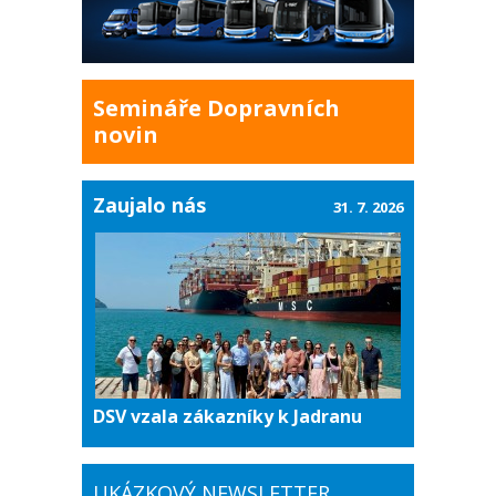
Semináře Dopravních
novin
Zaujalo nás
31. 7. 2026
DSV vzala zákazníky k Jadranu
UKÁZKOVÝ NEWSLETTER