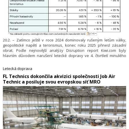
20.2. – Zatímco ještě v roce 2024 dominovaly rušeným letům války,
geopolitické napětí a terorismus, konec roku 2025 přinesl zásadní
obrat. Podle nejnovější analýzy Disruption report Kiwi.com byly
hlavním důvodem narušení letecké dopravy ve 4. čtvrtletí minulého
roku provozní problémy samotných aerolinek. Provozní problémy
dopravců stály za téměř polovinou (47,65 %) všech narušení letů, což
Letecká doprava
představuje meziroční nárůst o 394 %. Druhým nejčastějším důvodem
​FL Technics dokončila akvizici společnosti Job Air
narušení letů byly stávky (meziročně + 151 %), které tvořily více než
Technic a posiluje svou evropskou síť MRO
20 % všech případů.