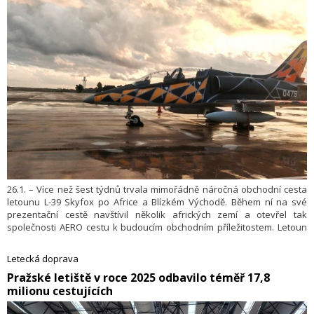
26.1. – Více než šest týdnů trvala mimořádně náročná obchodní cesta
letounu L-39 Skyfox po Africe a Blízkém Východě. Během ní na své
prezentační cestě navštívil několik afrických zemí a otevřel tak
společnosti AERO cestu k budoucím obchodním příležitostem. Letoun
se zároveň vůbec poprvé dostal na jižní polokouli a prokázal
mimořádnou spolehlivost i jednoduchost provozu – většinu cesty totiž
Letecká doprava
absolvovala pouze dvoučlenná pilotní posádka bez doprovodného
​Pražské letiště v roce 2025 odbavilo téměř 17,8
technického personálu.
milionu cestujících