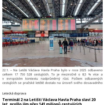
22.1. – Na Letišti Václava Havla Praha bylo v roce 2025 odbaveno
celkem 17 750 528 cestujících. To je meziročně o 8,5 % více a
v evropském kontextu nadprůměrný růst. Počtem odbavených
cestujících se pražské letiště dostalo na úroveň svého dosavadního
provozního rekordu. Vloni letiště spolu s dopravci otevřelo 19 nových
destinací.
Letecká doprava
​Terminál 2 na Letišti Václava Havla Praha slaví 20
let, prošlo jím přes 141 milionů cestujících