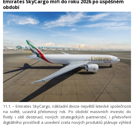
​Emirates SkyCargo míří do roku 2026 po úspěšném
budoucnosti.
období
11.1. – Emirates SkyCargo, nákladní divize největší letecké společnosti
na světě, uzavírá přelomový rok. Po období masivních investic do
flotily i sítě destinací, nových strategických partnerství, i přetvoření
digitálního prostředí a uvedení zcela nových produktů plánuje výhled
do roku 2026.