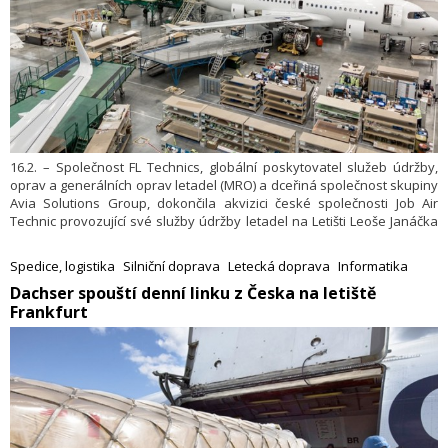
16.2. – Společnost FL Technics, globální poskytovatel služeb údržby,
oprav a generálních oprav letadel (MRO) a dceřiná společnost skupiny
Avia Solutions Group, dokončila akvizici české společnosti Job Air
Technic provozující své služby údržby letadel na Letišti Leoše Janáčka
Ostrava. Společnost se tak stává součástí rostoucí mezinárodní sítě FL
Technics. Transakce, která byla původně oznámena v loňském roce,
Spedice, logistika
Silniční doprava
Letecká doprava
Informatika
byla nyní finalizována po splnění všech podmínek stanovených ve
​Dachser spouští denní linku z Česka na letiště
smlouvě.
Frankfurt