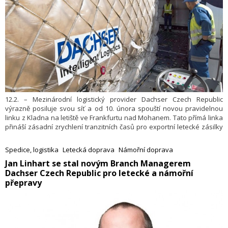
12.2. – Mezinárodní logistický provider Dachser Czech Republic
výrazně posiluje svou síť a od 10. února spouští novou pravidelnou
linku z Kladna na letiště ve Frankfurtu nad Mohanem. Tato přímá linka
přináší zásadní zrychlení tranzitních časů pro exportní letecké zásilky
díky přímému napojení na jeden z nejdůležitějších leteckých
uzlů světa.
Spedice, logistika
Letecká doprava
Námořní doprava
​Jan Linhart se stal novým Branch Managerem
Dachser Czech Republic pro letecké a námořní
přepravy