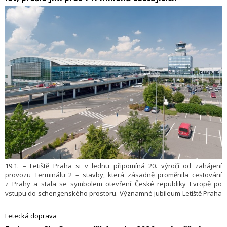
19.1. – Letiště Praha si v lednu připomíná 20. výročí od zahájení
provozu Terminálu 2 – stavby, která zásadně proměnila cestování
z Prahy a stala se symbolem otevření České republiky Evropě po
vstupu do schengenského prostoru. Významné jubileum Letiště Praha
oslaví tematickou výstavou i speciálním programem pro cestující a
širokou veřejnost. Celkem prošlo terminálem od jeho otevření přes
Letecká doprava
141 milionů cestujících. Budovu čeká i významná modernizace v blízké