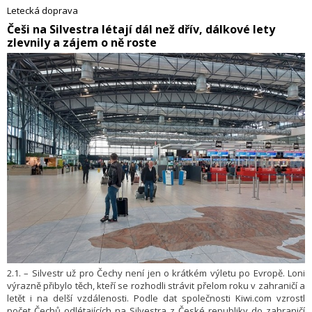
celoevropské ATM strategie a bude se podílet na utváření nového
Letecká doprava
konceptu systému řízení letového provozu v Evropě.
​Češi na Silvestra létají dál než dřív, dálkové lety
zlevnily a zájem o ně roste
2.1. – Silvestr už pro Čechy není jen o krátkém výletu po Evropě. Loni
výrazně přibylo těch, kteří se rozhodli strávit přelom roku v zahraničí a
letět i na delší vzdálenosti. Podle dat společnosti Kiwi.com vzrostl
počet Čechů odlétajících na Silvestra z České republiky do zahraničí