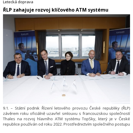
Letecká doprava
​ŘLP zahajuje rozvoj klíčového ATM systému
9.1. – Státní podnik Řízení letového provozu České republiky (ŘLP)
závěrem roku oficiálně uzavřel smlouvu s francouzskou společností
Thales na rozvoj hlavního ATM systému TopSky, který je v České
republice používán od roku 2022. Prostřed­nictvím společného postupu
s aliančními evropskými partnery tímto krokem zajistí ŘLP ČR cíle