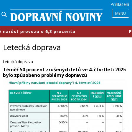
Přihlášení
MENU
 procenta
​Průmyslové parky se měn
Letecká doprava
Letecká doprava
​Téměř 50 procent zrušených letů ve 4. čtvrtletí 2025
bylo způsobeno problémy dopravců