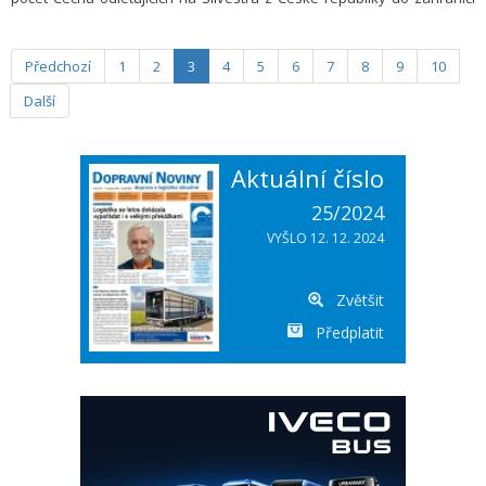
meziročně o 33 %.
Předchozí
1
2
3
4
5
6
7
8
9
10
Další
Aktuální číslo
25/2024
VYŠLO 12. 12. 2024
Zvětšit
Předplatit