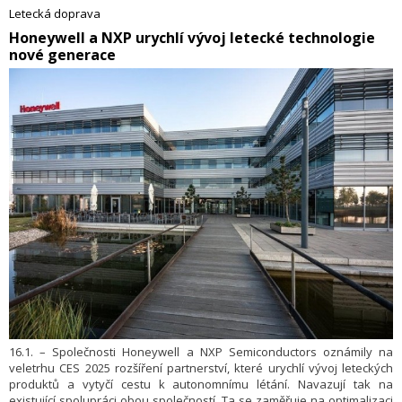
Letecká doprava
​Honeywell a NXP urychlí vývoj letecké technologie
nové generace
16.1. – Společnosti Honeywell a NXP Semiconductors oznámily na
veletrhu CES 2025 rozšíření partnerství, které urychlí vývoj leteckých
produktů a vytyčí cestu k autonomnímu létání. Navazují tak na
existující spolupráci obou společností. Ta se zaměřuje na optimalizaci