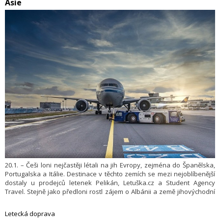
Asie
20.1. – Češi loni nejčastěji létali na jih Evropy, zejména do Španělska,
Portugalska a Itálie. Destinace v těchto zemích se mezi nejoblíbenější
dostaly u prodejců letenek Pelikán, Letuška.cz a Student Agency
Travel. Stejně jako předloni rostl zájem o Albánii a země jihovýchodní
Asie nebo Japonsko. Vyplývá to z informací prodejců letenek. Lidé si
letenky loni častěji pojišťovali. Prodejce Pelikán také zaznamenal
Letecká doprava
meziročně o 45 procent více rezervací přes mobilní aplikaci.