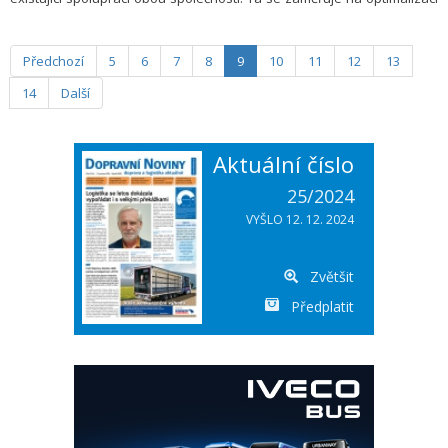
způsobu, jakým systémy řízení budov snímají a bezpečně řídí
spotřebu energie (oznámena byla na veletrhu CES 2024).
Předchozí
5
6
7
8
9
10
11
12
13
14
Další
Aktuální číslo
25/2024
VYŠLO 12. 12. 2024
Zvětšit
Předplatit