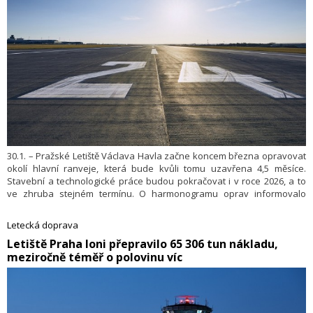
30.1. – Pražské Letiště Václava Havla začne koncem března opravovat
okolí hlavní ranveje, která bude kvůli tomu uzavřena 4,5 měsíce.
Stavební a technologické práce budou pokračovat i v roce 2026, a to
ve zhruba stejném termínu. O harmonogramu oprav informovalo
letiště v tiskové zprávě. V době uzavírky hlavní dráhy bude letecký
provoz převeden na vedlejší, která svými příletovými a odletovými
Letecká doprava
směry vede letadla nad hustě osídlenými částmi Prahy a
​Letiště Praha loni přepravilo 65 306 tun nákladu,
Středočeského kra­je.
meziročně téměř o polovinu víc