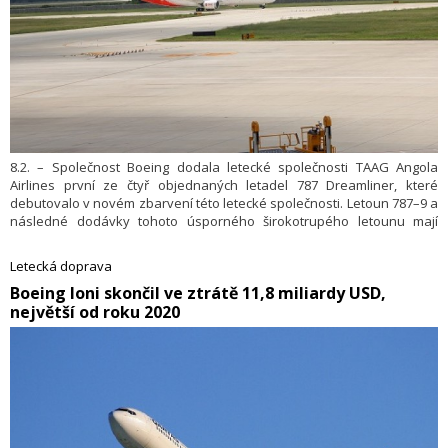
8.2. – Společnost Boeing dodala letecké společnosti TAAG Angola
Airlines první ze čtyř objednaných letadel 787 Dreamliner, které
debutovalo v novém zbarvení této letecké společnosti. Letoun 787–9 a
následné dodávky tohoto úsporného širokotrupého letounu mají
posunout plány letecké společnosti na modernizaci flotily a možnosti
dálkových letů a mají přivést do Angoly více cestujících a obchodu
Letecká doprava
s nejmodernějším komerčním letadlem v oboru. Uvedla to
​Boeing loni skončil ve ztrátě 11,8 miliardy USD,
společnost Boeing
největší od roku 2020