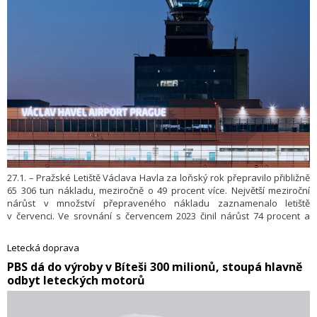
27.1. – Pražské Letiště Václava Havla za loňský rok přepravilo přibližně
65 306 tun nákladu, meziročně o 49 procent více. Největší meziroční
nárůst v množství přepraveného nákladu zaznamenalo letiště
v červenci. Ve srovnání s červencem 2023 činil nárůst 74 procent a
letiště přepravilo 6109 tun nákladu. Vyplývá to ze statistik
zveřejněných na jeho webu. Příčinou růstu je větší míra využívání letů
Letecká doprava
s cestujícími k přepravě nákladu, řekl mluvčí letiště Jiří Hannich.
PBS dá do výroby v Bíteši 300 milionů, stoupá hlavně
odbyt leteckých motorů