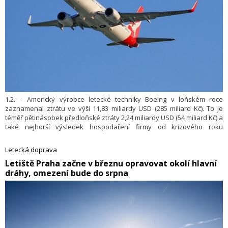
1.2. – Americký výrobce letecké techniky Boeing v loňském roce
zaznamenal ztrátu ve výši 11,83 miliardy USD (285 miliard Kč). To je
téměř pětinásobek předloňské ztráty 2,24 miliardy USD (54 miliard Kč) a
také nejhorší výsledek hospodaření firmy od krizového roku
2020. Výsledky společnost zveřejnila v úterý.
Letecká doprava
​Letiště Praha začne v březnu opravovat okolí hlavní
dráhy, omezení bude do srpna