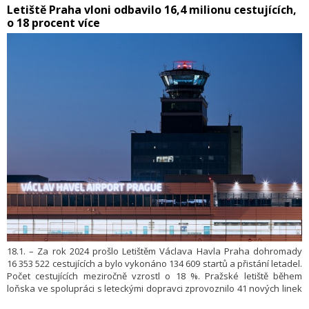
​Letiště Praha vloni odbavilo 16,4 milionu cestujících,
o 18 procent více
18.1. – Za rok 2024 prošlo Letištěm Václava Havla Praha dohromady
16 353 522 cestujících a bylo vykonáno 134 609 startů a přistání letadel.
Počet cestujících meziročně vzrostl o 18 %. Pražské letiště během
loňska ve spolupráci s leteckými dopravci zprovoznilo 41 nových linek
a celkem nabídlo přímé spojení do 181 destinací.