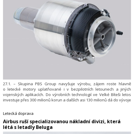
27.1. – Skupina PBS Group navyšuje výrobu, zájem roste hlavně
o letecké motory uplatňované i v bezpilotních letounech a jiných
vojenských aplikacích. Do výrobních technologií ve Velké Bíteši letos
investuje přes 300 milionů korun a dalších asi 130 milionů dá do vývoje
nových produktů. Při představení nových pecí ve slévárně minulý
týden to řekl výkonný ředitel skupiny Pavel Čechal. Uvedl, že letos
Letecká doprava
čeká skupinu také plnohodnotné zahájení výroby proudových motorů
​Airbus ruší specializovanou nákladní divizi, která
v Americe pro tamní zákazníky a rozvíjení aktivit v Indii.
létá s letadly Beluga