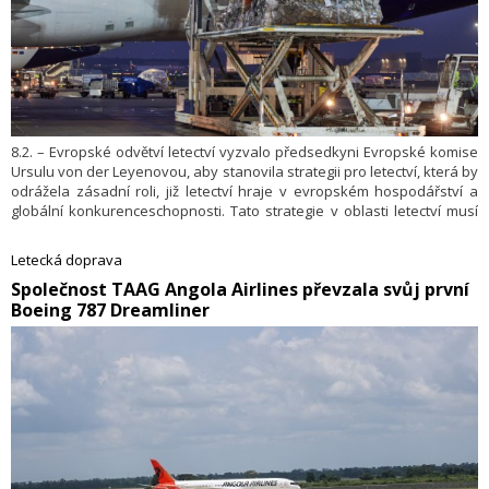
8.2. – Evropské odvětví letectví vyzvalo předsedkyni Evropské komise
Ursulu von der Leyenovou, aby stanovila strategii pro letectví, která by
odrážela zásadní roli, již letectví hraje v evropském hospodářství a
globální konkurenceschop­nosti. Tato strategie v oblasti letectví musí
přijmout doporučení Maria Draghiho a napomoci přechodu tohoto
odvětví na čistý nulový provoz. Evropské letecké společnosti, letiště,
Letecká doprava
poskytovatelé letových navigačních služeb a civilní letecký průmysl
​Společnost TAAG Angola Airlines převzala svůj první
proto vypracovali seznam politických doporučení adresovaných
Boeing 787 Dreamliner
Evropské komisi – spolu s aktualizací svého stěžejního plánu
dekarbonizace Cíl 2050 – Cesta k nulovému podílu evropského letectví
(Destination 2050 — A Route to Net Zero European Aviation).