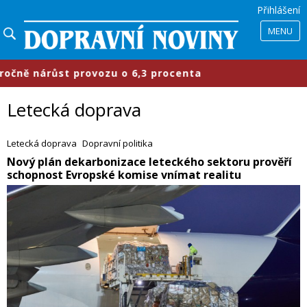
Přihlášení
MENU
 o 6,3 procenta
​Průmyslové parky
Letecká doprava
Letecká doprava
Dopravní politika
​Nový plán dekarbonizace leteckého sektoru prověří
schopnost Evropské komise vnímat realitu