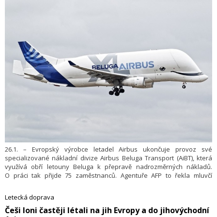
26.1. – Evropský výrobce letadel Airbus ukončuje provoz své
specializované nákladní divize Airbus Beluga Transport (AiBT), která
využívá obří letouny Beluga k přepravě nadrozměrných nákladů.
O práci tak přijde 75 zaměstnanců. Agentuře AFP to řekla mluvčí
společnosti, podle které všechny lety provozované AiBT byly
s okamžitou platností pozastaveny.
Letecká doprava
​Češi loni častěji létali na jih Evropy a do jihovýchodní