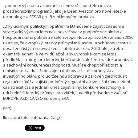
- podpory výzkumu a inovací s cílem snížit spotřebu paliva
prostřednictvím programů, jako je Clean Aviation pro nové letecké
technologie a SESAR pro řízení letového provozu.
„Díky účinným politickým opatřením EU můžeme zajistit zásadní a
strategický význam letectví a pokračovat v podpoře sociálního a
hospodářského pokroku v celé Evropě. Nová zpráva Destination 2050
ukazuje, že evropský letecký průmysl má jasnou a schůdnou cestu k
dosažení čistých nulových emisí uhlíku do roku 2050, ale je třeba
okamžitě jednat. Je velmi důležité, aby Evropská komise letos
předložila strategii pro letectví, která bude založena na dekarbonizaci
a zachování konkurenceschopnosti. Musí se chopit příležitosti a
umístit letectví do středu zájmu dohody o čistém průmyslu a
investičního plánu pro udržitelnou dopravu a zároveň zjednodušit
regulační zátěž a zajistit podpůrný regulační a investiční rámec. Není
čas ztrácet čas a jednání dnes zajistí silný, konkurenceschopný a
udržitelnější letecký průmysl pro zítřek,“ uvedli předsedové A4E, ACI
EUROPE, ASD, CANSO Europe a ERA.
(lan)
Ilustrační foto: Lufthansa Cargo