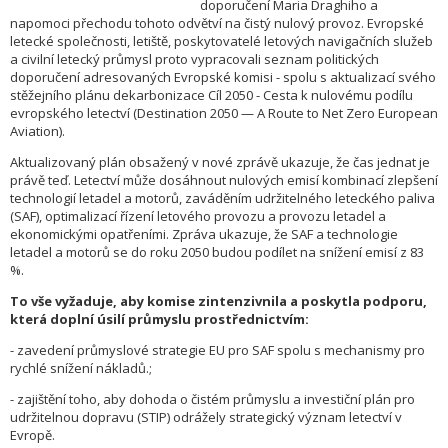
doporučení Maria Draghiho a
napomoci přechodu tohoto odvětví na čistý nulový provoz. Evropské
letecké společnosti, letiště, poskytovatelé letových navigačních služeb
a civilní letecký průmysl proto vypracovali seznam politických
doporučení adresovaných Evropské komisi - spolu s aktualizací svého
stěžejního plánu dekarbonizace Cíl 2050 - Cesta k nulovému podílu
evropského letectví (Destination 2050 — A Route to Net Zero European
Aviation).
Aktualizovaný plán obsažený v nové zprávě ukazuje, že čas jednat je
právě teď. Letectví může dosáhnout nulových emisí kombinací zlepšení
technologií letadel a motorů, zaváděním udržitelného leteckého paliva
(SAF), optimalizací řízení letového provozu a provozu letadel a
ekonomickými opatřeními. Zpráva ukazuje, že SAF a technologie
letadel a motorů se do roku 2050 budou podílet na snížení emisí z 83
%.
To vše vyžaduje, aby komise zintenzivnila a poskytla podporu,
která doplní úsilí průmyslu prostřednictvím:
- zavedení průmyslové strategie EU pro SAF spolu s mechanismy pro
rychlé snížení nákladů.;
- zajištění toho, aby dohoda o čistém průmyslu a investiční plán pro
udržitelnou dopravu (STIP) odrážely strategický význam letectví v
Evropě.