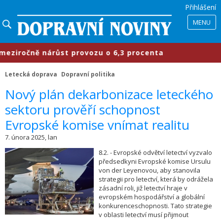
Přihlášení
MENU
iročně nárůst provozu o 6,3 procenta
Letecká doprava
Dopravní politika
​Nový plán dekarbonizace leteckého
sektoru prověří schopnost
Evropské komise vnímat realitu
7. února 2025, lan
8.2. - Evropské odvětví letectví vyzvalo
předsedkyni Evropské komise Ursulu
von der Leyenovou, aby stanovila
strategii pro letectví, která by odrážela
zásadní roli, již letectví hraje v
evropském hospodářství a globální
konkurenceschopnosti. Tato strategie
v oblasti letectví musí přijmout