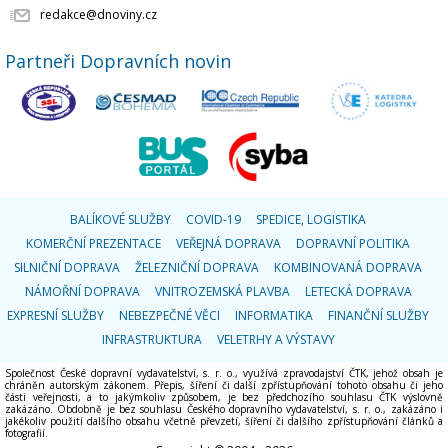
redakce@dnoviny.cz
Partneři Dopravních novin
BALÍKOVÉ SLUŽBY
COVID-19
SPEDICE, LOGISTIKA
KOMERČNÍ PREZENTACE
VEŘEJNÁ DOPRAVA
DOPRAVNÍ POLITIKA
SILNIČNÍ DOPRAVA
ŽELEZNIČNÍ DOPRAVA
KOMBINOVANÁ DOPRAVA
NÁMOŘNÍ DOPRAVA
VNITROZEMSKÁ PLAVBA
LETECKÁ DOPRAVA
EXPRESNÍ SLUŽBY
NEBEZPEČNÉ VĚCI
INFORMATIKA
FINANČNÍ SLUŽBY
INFRASTRUKTURA
VELETRHY A VÝSTAVY
Společnost České dopravní vydavatelství, s. r. o., využívá zpravodajství ČTK, jehož obsah je
chráněn autorským zákonem. Přepis, šíření či další zpřístupňování tohoto obsahu či jeho
části veřejnosti, a to jakýmkoliv způsobem, je bez předchozího souhlasu ČTK výslovně
zakázáno. Obdobně je bez souhlasu Českého dopravního vydavatelství, s. r. o., zakázáno i
jakékoliv použití dalšího obsahu včetně převzetí, šíření či dalšího zpřístupňování článků a
fotografií.