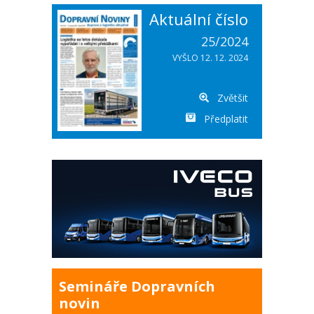
Aktuální číslo
25/2024
VYŠLO 12. 12. 2024
Zvětšit
Předplatit
Semináře Dopravních
novin