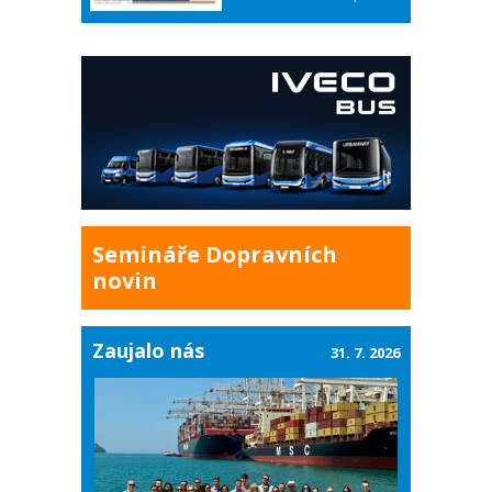
Semináře Dopravních
novin
Zaujalo nás
31. 7. 2026