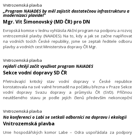
Vnitrozemská plavba
„Program NAIADES by měl zajistit dostatečnou infrastrukturu a
modernizaci plavidel“
Mgr. Vít Šimonovský (MD ČR) pro DN
Evropská komise v lednu vyhlásila Akční program na podporu a rozvoj
vnitrozemské plavby (NAIADES). Na to, kdy a jak se začne naplňovat
na vodních tocích České republiky, jsme se zeptali ředitele odboru
plavby a vodních cest Ministerstva dopravy ČR Mgr.
Vnitrozemská plavba
rejdaři chtějí začít využívat program NAIADES
Sekce vodní dopravy SD ČR
Přetrvávající kritický stav vodní dopravy v České republice
konstatovala na své valné hromadě na počátku března v Praze Sekce
vodní dopravy Svazu dopravy a průmyslu ČR (SVD). Příčinou
neutěšeného stavu je podle jejích členů především nekoncepční
dopravní politika českého státu.
Vnitrozemská plavba
Na konferenci o Labi se setkali odborníci na dopravu i ekologii
Vnitrozemská plavba
Unie hospodářských komor Labe – Odra uspořádala za podpory