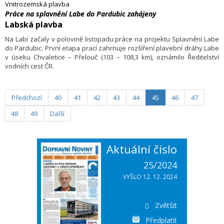
Vnitrozemská plavba
Práce na splavnění Labe do Pardubic zahájeny
Labská plavba
Na Labi začaly v polovině listopadu práce na projektu Splavnění Labe
do Pardubic. První etapa prací zahrnuje rozšíření plavební dráhy Labe
v úseku Chvaletice – Přelouč (103 – 108,3 km), oznámilo Ředitelství
vodních cest ČR.
Předchozí
40
41
42
43
44
45
46
47
48
49
Další
Aktuální číslo
25/2024
VYŠLO 12. 12. 2024
Zvětšit
Předplatit