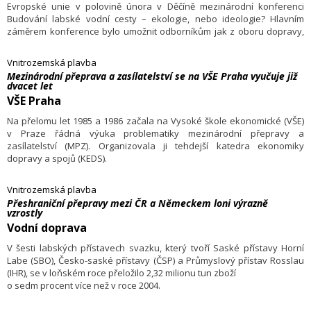
Evropské unie v polovině února v Děčíně mezinárodní konferenci
Budování labské vodní cesty – ekologie, nebo ideologie? Hlavním
záměrem konference bylo umožnit odborníkům jak z oboru dopravy,
tak ochrany životního prostředí, aby seznámili širší odbornou
veřejnost se svým přístupem k problematice kultivace Labe.
Vnitrozemská plavba
Mezinárodní přeprava a zasílatelství se na VŠE Praha vyučuje již
dvacet let
VŠE Praha
Na přelomu let 1985 a 1986 začala na Vysoké škole ekonomické (VŠE)
v Praze řádná výuka problematiky mezinárodní přepravy a
zasílatelství (MPZ). Organizovala ji tehdejší katedra ekonomiky
dopravy a spojů (KEDS).
Vnitrozemská plavba
Přeshraniční přepravy mezi ČR a Německem loni výrazně
vzrostly
Vodní doprava
V šesti labských přístavech svazku, který tvoří Saské přístavy Horní
Labe (SBO), Česko-saské přístavy (ČSP) a Průmyslový přístav Rosslau
(IHR), se v loňském roce přeložilo 2,32 milionu tun zboží
o sedm procent více než v roce 2004.