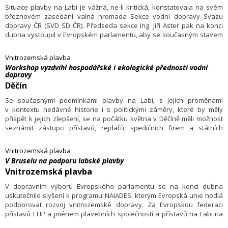
Situace plavby na Labi je vážná, ne-li kritická, konstatovala na svém
březnovém zasedání valná hromada Sekce vodní dopravy Svazu
dopravy ČR (SVD SD ČR). Předseda sekce Ing. Jiří Aster pak na konci
dubna vystoupil v Evropském parlamentu, aby se současným stavem
seznámil poslance a apeloval na ně, aby se zasadili o jeho zlepšení.
Vnitrozemská plavba
Workshop vyzdvihl hospodářské i ekologické přednosti vodní
dopravy
Děčín
Se současnými podmínkami plavby na Labi, s jejich proměnami
v kontextu nedávné historie i s politickými záměry, které by měly
přispět k jejich zlepšení, se na počátku května v Děčíně měli možnost
seznámit zástupci přístavů, rejdařů, spedičních firem a státních
institucí na tematickém workshopu.
Vnitrozemská plavba
V Bruselu na podporu labské plavby
Vnitrozemská plavba
V dopravním výboru Evropského parlamentu se na konci dubna
uskutečnilo slyšení k programu NAIADES, kterým Evropská unie hodlá
podporovat rozvoj vnitrozemské dopravy. Za Evropskou federaci
přístavů EFIP a jménem plavebních společností a přístavů na Labi na
slyšení vystoupil i Jiří Aster z Česko-saských přístavů.