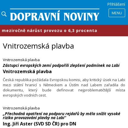
Přihlášení
MENU
iročně nárůst provozu o 6,3 procenta
Vnitrozemská plavba
Vnitrozemská plavba
Zástupci evropských zemí podpořili zlepšení podmínek na Labi
Vnitrozemská plavba
Česká republika požádala Evropskou komisi, aby kritický úsek na Labi
mezi státní hranicí s Německem a Ústím nad Labem zařadila do
dokumentu, který bude definovat nejproblematičtější místa
evropských vodních cest.
Vnitrozemská plavba
„Přechodná opatření na podporu rejdařů by měla snížit vysoké
riziko provozování plavby na Labi“
Ing. Jiří Aster (SVD SD ČR) pro DN