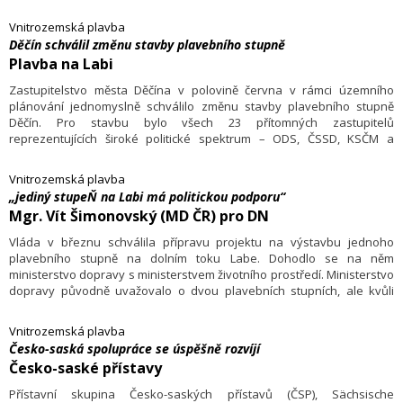
unie, uvedl na počátku září investor stavby, Ředitelství vodních
cest ČR.
Vnitrozemská plavba
Děčín schválil změnu stavby plavebního stupně
Plavba na Labi
Zastupitelstvo města Děčína v polovině června v rámci územního
plánování jednomyslně schválilo změnu stavby plavebního stupně
Děčín. Pro stavbu bylo všech 23 přítomných zastupitelů
reprezentujících široké politické spektrum – ODS, ČSSD, KSČM a
nezávislé.
Vnitrozemská plavba
„jediný stupeŇ na Labi má politickou podporu“
Mgr. Vít Šimonovský (MD ČR) pro DN
Vláda v březnu schválila přípravu projektu na výstavbu jednoho
plavebního stupně na dolním toku Labe. Dohodlo se na něm
ministerstvo dopravy s ministerstvem životního prostředí. Ministerstvo
dopravy původně uvažovalo o dvou plavebních stupních, ale kvůli
nesouhlasu ministerstva životního prostředí i ekologických organizací
ustoupilo.
Vnitrozemská plavba
Česko-saská spolupráce se úspěšně rozvíjí
Česko-saské přístavy
Přístavní skupina Česko-saských přístavů (ČSP), Sächsische