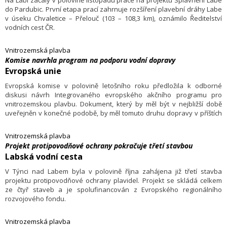
Na Labi začaly v polovině listopadu práce na projektu Splavnění Labe
do Pardubic. První etapa prací zahrnuje rozšíření plavební dráhy Labe
v úseku Chvaletice – Přelouč (103 – 108,3 km), oznámilo Ředitelství
vodních cest ČR.
Vnitrozemská plavba
Komise navrhla program na podporu vodní dopravy
Evropská unie
Evropská komise v polovině letošního roku předložila k odborné
diskusi návrh Integrovaného evropského akčního programu pro
vnitrozemskou plavbu. Dokument, který by měl být v nejbližší době
uveřejněn v konečné podobě, by měl tomuto druhu dopravy v příštích
letech zajistit jednotnou podporu vládních institucí, regionálních úřadů,
správ vodních toků a zástupců evropských plavebních organizací.
Vnitrozemská plavba
Projekt protipovodňové ochrany pokračuje třetí stavbou
Labská vodní cesta
V Týnci nad Labem byla v polovině října zahájena již třetí stavba
projektu protipovodňové ochrany plavidel. Projekt se skládá celkem
ze čtyř staveb a je spolufinancován z Evropského regionálního
rozvojového fondu.
Vnitrozemská plavba