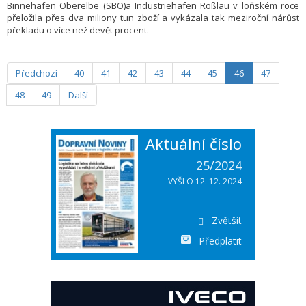
Binnehäfen Oberelbe (SBO)a Industriehafen Roßlau v loňském roce
přeložila přes dva miliony tun zboží a vykázala tak meziroční nárůst
překladu o více než devět procent.
Předchozí
40
41
42
43
44
45
46
47
48
49
Další
Aktuální číslo
25/2024
VYŠLO 12. 12. 2024
Zvětšit
Předplatit