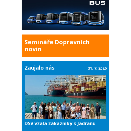
Semináře Dopravních
novin
Zaujalo nás
31. 7. 2026
DSV vzala zákazníky k Jadranu