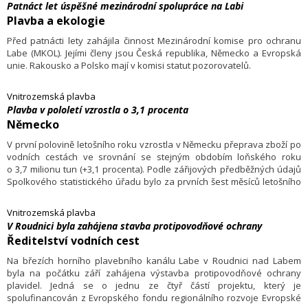
Patnáct let úspěšné mezinárodní spolupráce na Labi
Plavba a ekologie
Před patnácti lety zahájila činnost Mezinárodní komise pro ochranu
Labe (MKOL). Jejími členy jsou Česká republika, Německo a Evropská
unie. Rakousko a Polsko mají v komisi statut pozorovatelů.
Vnitrozemská plavba
Plavba v pololetí vzrostla o 3,1 procenta
Německo
V první polovině letošního roku vzrostla v Německu přeprava zboží po
vodních cestách ve srovnání se stejným obdobím loňského roku
o 3,7 milionu tun (+3,1 procenta). Podle zářijových předběžných údajů
Spolkového statistického úřadu bylo za prvních šest měsíců letošního
roku po německých vodních cestách přepraveno 120,6 milionu
tun zboží.
Vnitrozemská plavba
V Roudnici byla zahájena stavba protipovodňové ochrany
Ředitelství vodních cest
Na březích horního plavebního kanálu Labe v Roudnici nad Labem
byla na počátku září zahájena výstavba protipovodňové ochrany
plavidel. Jedná se o jednu ze čtyř částí projektu, který je
spolufinancován z Evropského fondu regionálního rozvoje Evropské