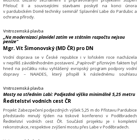
Možnost bližšího seznámení s připravovaným projektem Stupeň
Přelouč II a souvisejícími stavbami poskytl na konci února
v pardubickém Domě techniky seminář Splavnění Labe do Pardubic a
ochrana přírody.
Vnitrozemská plavba
„Na modernizaci plavidel zatím ve státním rozpočtu nejsou
peníze“
Mgr. Vít Šimonovský (MD ČR) pro DN
Vodní doprava se v České republice i v loňském roce nacházela
v nepříliš záviděníhodném postavení. „Papírově“ příznivým faktem byl
hned na počátku roku vyhlášený evropský program podpory vodní
dopravy – NAIADES, který přispěl k následnému souhlasu
s programem podpory provozovatelů vnitrozemské nákladní vodní
dopravy v ČR ze strany Evropské komise.
Vnitrozemská plavba
Mosty na středním Labi: Podjezdná výška minimálně 5,25 metru
Ředitelství vodních cest ČR
Projekt Zabezpečení podjezdných výšek 5,25 m do Přístavu Pardubice
představilo minulý týden na tiskové konferenci v Poděbradech
Ředitelství vodních cest ČR. Součástí projektu je i kompletní
rekonstrukce, respektive zvýšení mostu přes Labe v Poděbradech.