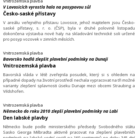
Vnitrozemská plavba
V Lovosicích vyrostla hala na posypovou sůl
Česko-saské přístavy
V areálu veřejného přístavu Lovosice, jehož majitelem jsou Česko-
saské přístavy, s. r. o. (ČSP), byla v druhé polovině listopadu
dokončena výstavba nové haly na skladování technické soli určené
pro posyp vozovek v zimních měsících.
Vnitrozemská plavba
Bavorsko hodlá zlepšit plavební podmínky na Dunaji
Vnitrozemská plavba
Bavorská vláda v létě zveřejnila posudek, který si s ohledem na
případné dopady na životní prostředí nechala vypracovat na tři možné
varianty zlepšení splavnosti úseku Dunaje mezi obcemi Straubing a
Vildshofen.
Vnitrozemská plavba
Německo do roku 2010 zlepší plavební podmínky na Labi
Den labské plavby
Německo bude podle ministerského předsedy Svobodného státu
Sasko Georga Milbradta aktivně pracovat na zlepšení plavebních
podmínek na labské vodní cestě na 160 centimetrů po dobu 345 dní