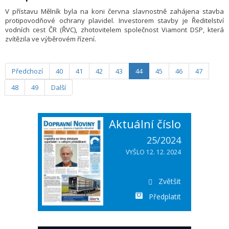
V přístavu Mělník byla na koni června slavnostně zahájena stavba
protipovodňové ochrany plavidel. Investorem stavby je Ředitelství
vodních cest ČR (ŘVC), zhotovitelem společnost Viamont DSP, která
zvítězila ve výběrovém řízení.
Předchozí
40
41
42
43
44
45
46
47
48
49
Další
Aktuální číslo
25/2024
VYŠLO 12. 12. 2024
Zvětšit
Předplatit