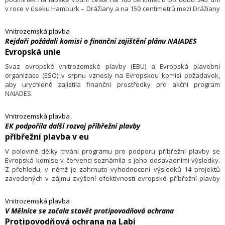
v roce v úseku Hamburk – Drážïany a na 150 centimetrů mezi Drážïany
a státní hranicí.
Vnitrozemská plavba
Rejdaři požádali komisi o finanční zajištění plánu NAIADES
Evropská unie
Svaz evropské vnitrozemské plavby (EBU) a Evropská plavební
organizace (ESO) v srpnu vznesly na Evropskou komisi požadavek,
aby urychleně zajistila finanční prostředky pro akční program
NAIADES.
Vnitrozemská plavba
EK podpořila další rozvoj příbřežní plavby
příbřežní plavba v eu
V polovině délky trvání programu pro podporu příbřežní plavby se
Evropská komise v červenci seznámila s jeho dosavadními výsledky.
Z přehledu, v němž je zahrnuto vyhodnocení výsledků 14 projektů
zavedených v zájmu zvýšení efektivnosti evropské příbřežní plavby
od roku 2003, je zřejmé, že sektor vykazuje úspěšný rozvoj.
Vnitrozemská plavba
V Mělníce se začala stavět protipovodňová ochrana
Protipovodňová ochrana na Labi