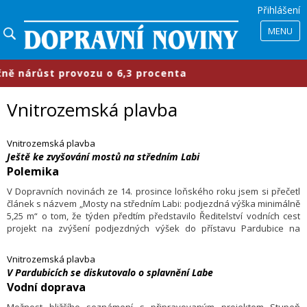
Přihlášení
MENU
růst provozu o 6,3 procenta
​Prům
Vnitrozemská plavba
Vnitrozemská plavba
Ještě ke zvyšování mostů na středním Labi
Polemika
V Dopravních novinách ze 14. prosince loňského roku jsem si přečetl
článek s názvem „Mosty na středním Labi: podjezdná výška minimálně
5,25 m“ o tom, že týden předtím představilo Ředitelství vodních cest
projekt na zvýšení podjezdných výšek do přístavu Pardubice na
5,25 metru.
Vnitrozemská plavba
V Pardubicích se diskutovalo o splavnění Labe
Vodní doprava