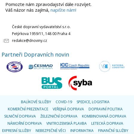
Pomozte nám zpravodajství dále rozvíjet.
Váš názor nás zajímá,
napište nám!
České dopravní vydavatelství s.r.o.
Petýrkova 1959/11, 148 00 Praha 4
redakce@dnoviny.cz
Partneři Dopravních novin
BALÍKOVÉ SLUŽBY
COVID-19
SPEDICE, LOGISTIKA
KOMERČNÍ PREZENTACE
VEŘEJNÁ DOPRAVA
DOPRAVNÍ POLITIKA
SILNIČNÍ DOPRAVA
ŽELEZNIČNÍ DOPRAVA
KOMBINOVANÁ DOPRAVA
NÁMOŘNÍ DOPRAVA
VNITROZEMSKÁ PLAVBA
LETECKÁ DOPRAVA
EXPRESNÍ SLUŽBY
NEBEZPEČNÉ VĚCI
INFORMATIKA
FINANČNÍ SLUŽBY