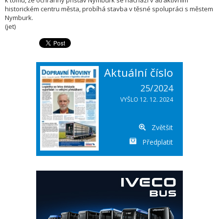
k tomu, že ochranný přístav Nymburk se nachází v atraktivním
historickém centru města, probíhá stavba v těsné spolupráci s městem
Nymburk.
(jet)
Aktuální číslo
25/2024
VYŠLO 12. 12. 2024
Zvětšit
Předplatit