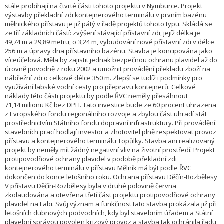
stále probíhají na čtvrté části tohoto projektu v Nymburce. Projekt
výstavby překladní zdi kontejnerového terminálu v prvním bazénu
mělnického přístavu je již pátý v řadě projektů tohoto typu. Skládá se
ze tří základních částí: zvýšení stávající přístavní zdi, jejíž délka je
49,74 m a 29,89 metru, o 3,24 m, vybudování nové přístavní zdi v délce
256 m a úpravy dna přístavního bazénu. Stavba je koncipována jako
víceúčelová. Měla by zajistit jednak bezpečnou ochranu plavidel až do
úrovně povodně z roku 2002 a umožnit provádění překladu zboží na
nábřežní zdi o celkové délce 350 m. Zlepší se tudíž i podmínky pro
využívání labské vodní cesty pro přepravu kontejnerů. Celkové
náklady této části projektu by podle ŘVC neměly přesáhnout
71,14 milionu Kč bez DPH. Tato investice bude ze 60 procent uhrazena
z Evropského fondu regionálního rozvoje a zbylou část uhradí stát
prostřednictvím Státního fondu dopravní infrastruktury. Při provádění
stavebních prací hodlají investor a zhotovitel plně respektovat provoz
přístavu a kontejnerového terminálu Topůlky. Stavba ani realizovaný
projekt by neměly mít žádný negativní vliv na životní prostředí. Projekt
protipovodňové ochrany plavidel v podobě překladní zdi
kontejnerového terminálu v přístavu Mělník má být podle ŘVC
dokončen do konce letošního roku. Ochrana přístavu Děčín-Rozbělesy
V přístavu Děčín-Rozbělesy byla v druhé polovině června
zkolaudována a otevřena třetí část projektu protipovodňové ochrany
plavidel na Labi. Svůj význam a funkčnost tato stavba prokázala již při
letošních dubnových podvodních, kdy byl stavebním úřadem a Státní
plavební správou povolen krizový provoz a stavba tak ochránila řadu