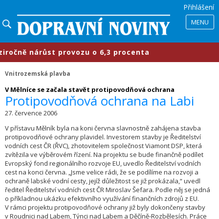
Přihlášení
MENU
ně nárůst provozu o 6,3 procenta
Vnitrozemská plavba
V Mělníce se začala stavět protipovodňová ochrana
Protipovodňová ochrana na Labi
27. července 2006
V přístavu Mělník byla na koni června slavnostně zahájena stavba
protipovodňové ochrany plavidel. Investorem stavby je Ředitelství
vodních cest ČR (ŘVC), zhotovitelem společnost Viamont DSP, která
zvítězila ve výběrovém řízení. Na projektu se bude finančně podílet
Evropský fond regionálního rozvoje EU, uvedlo Ředitelství vodních
cest na konci června. „Jsme velice rádi, že se podílíme na rozvoji a
ochraně labské vodní cesty, jejíž důležitost se již prokázala,“ uvedl
ředitel Ředitelství vodních cest ČR Miroslav Šefara. Podle něj se jedná
o příkladnou ukázku efektivního využívání finančních zdrojů z EU.
V rámci projektu protipovodňové ochrany již byly dokončeny stavby
v Roudnici nad Labem, Týnci nad Labem a Děčíně-Rozbělesích. Práce