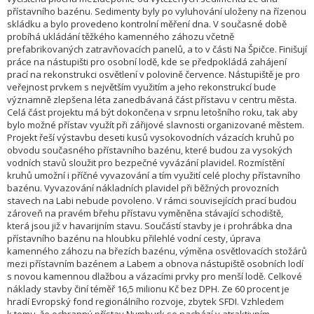
přístavního bazénu. Sedimenty byly po vyluhování uloženy na řízenou
skládku a bylo provedeno kontrolní měření dna. V současné době
probíhá ukládání těžkého kamenného záhozu včetně
prefabrikovaných zatravňovacích panelů, a to v části Na Špičce. Finišují
práce na nástupišti pro osobní lodě, kde se předpokládá zahájení
prací na rekonstrukci osvětlení v polovině července. Nástupiště je pro
veřejnost prvkem s největším využitím a jeho rekonstrukcí bude
významně zlepšena léta zanedbávaná část přístavu v centru města.
Celá část projektu má být dokončena v srpnu letošního roku, tak aby
bylo možné přístav využít při zářijové slavnosti organizované městem.
Projekt řeší výstavbu deseti kusů vysokovodních vázacích kruhů po
obvodu současného přístavního bazénu, které budou za vysokých
vodních stavů sloužit pro bezpečné vyvázání plavidel. Rozmístění
kruhů umožní i příčné vyvazování a tím využití celé plochy přístavního
bazénu. Vyvazování nákladních plavidel při běžných provozních
stavech na Labi nebude povoleno. V rámci souvisejících prací budou
zároveň na pravém břehu přístavu vyměněna stávající schodiště,
která jsou již v havarijním stavu. Součástí stavby je i prohrábka dna
přístavního bazénu na hloubku přilehlé vodní cesty, úprava
kamenného záhozu na březích bazénu, výměna osvětlovacích stožárů
mezi přístavním bazénem a Labem a obnova nástupiště osobních lodí
s novou kamennou dlažbou a vázacími prvky pro menší lodě. Celkové
náklady stavby činí téměř 16,5 milionu Kč bez DPH. Ze 60 procent je
hradí Evropský fond regionálního rozvoje, zbytek SFDI. Vzhledem