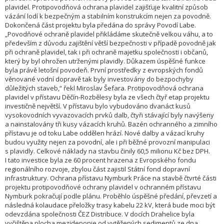
plavidel. Protipovodňová ochrana plavidel zajišťuje kvalitní způsob
vázání lodí k bezpečným a stabilním konstrukcím nejen za povodně.
Dokončená část projektu byla předána do správy Povodí Labe.
„Povodňové ochraně plavidel přikládáme skutečně velkou váhu, a to
především z důvodu zajištění větší bezpečnosti v případě povodně jak
při ochraně plavidel, tak i při ochraně majetku společnosti i občanů,
který by byl ohrožen utrženými plavidly. Důkazem úspěšné funkce
byla právě letošní povodeň. První prostředky z evropských fondů
věnované vodní dopravě tak byly investovány do bezpochyby
důležitých staveb,“ řekl Miroslav Šefara. Protipovodňová ochrana
plavidel v přístavu Děčín-Rozbělesy byla ze všech čtyř etap projektu
investičně největší. V přístavu bylo vybudováno dvanáct kusů
vysokovodních vyvazovacích prvků dalb, čtyři stávající byly navýšeny
a nainstalovány tři kusy vázacích kruhů. Bazén ochranného a zimního
přístavu je od toku Labe oddělen hrází. Nové dalby a vázací kruhy
budou využity nejen za povodní, ale i při běžné provozní manipulaci
s plavidly. Celkové náklady na stavbu činily 60,5 milionu Kč bez DPH.
I tato investice byla ze 60 procent hrazena z Evropského fondu
regionálního rozvoje, zbylou část zajistil Státní fond dopravní
infrastruktury. Ochrana přístavu Nymburk Práce na stavbě čtvrté části
projektu protipovodňové ochrany plavidel v ochranném přístavu
Nymburk pokračují podle plánu. Proběhlo úspěšné předání, převzetí a
následná kolaudace přeložky trasy kabelu 22 kV, která bude moci být
odevzdána společnosti ČEZ Distribuce. V docích Drahelice byla
vyčištěna plocha mezideponie od vytěžených sedimentů ze dna