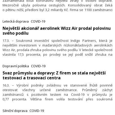
zaznamenala kvůli koronaviru největší ztráty v osobní dopravě.
Meziročně ubyla polovina cestujících. Konsolidovaný obrat čeká
o pětinu nižší, předloni byl 3,2 miliardy Kč. Firma se 1100 zaměstnanci
propustila loni 18 lidí, hlavně z kanceláří. Loni brzdila investice, letos
koupí 70 nových kamionů a 15 autobusů. Využívá i státní covidové
Letecká doprava
COVID-19
podpory, řekl generální ředitel GW Jihotrans Robert Krigar.
​Největší akcionář aerolinek Wizz Air prodal polovinu
svého podílu
17.3. – Soukromá investiční společnost Indigo Partners, která je
největším investorem v maďarských nízkonákladových aerolinkách
Wizz Air, prodala zhruba polovinu svého podílu. V letecké společnosti
vlastnila 17,5 procenta, po prodeji se její podíl snížil zhruba na
8,5 procenta. Prodej části podílu firmě vynesl 400 milionů liber
(12,1 miliardy Kč), uvedla agentura Reuters.
Dopravní politika
COVID-19
Svaz průmyslu a dopravy: Z firem se stala největší
testovací a trasovací centra
16.3. – Výrobní podniky zvládnou ve stanovené lhůtě povinně
otestovat všechny určené zaměstnance. Průměrný záchyt
zaměstnanců s pozitivním testem na Covid-19 v průmyslu je
0,77 procenta. Většina firem volila testování přes soukromá
zdravotnická pracoviště nebo samotesty. Kupují samotesty, jejichž
cena je nejčastěji dvakrát vyšší, než příspěvek státu 60 korun na test.
Silniční doprava
COVID-19
Podniky nadále využívají homeoffice a dodržují přísná režimová