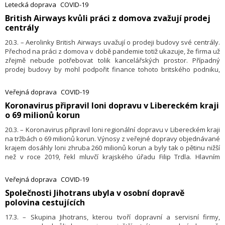
nastoupit mobilní řešení, které společnost tento týden předvedla
Letecká doprava
COVID-19
v Liberci.
​British Airways kvůli práci z domova zvažují prodej
centrály
20.3. – Aerolinky British Airways uvažují o prodeji budovy své centrály.
Přechod na práci z domova v době pandemie totiž ukazuje, že firma už
zřejmě nebude potřebovat tolik kancelářských prostor. Případný
prodej budovy by mohl podpořit finance tohoto britského podniku,
jejichž stav vážně zhoršila pandemie, uvedla agentura Reuters.
Budova byla dokončena v roce 1998 a vyšla aerolinky na 200 milionů
Veřejná doprava
COVID-19
liber (6,1 miliardy Kč).
​Koronavirus připravil loni dopravu v Libereckém kraji
o 69 milionů korun
20.3. – Koronavirus připravil loni regionální dopravu v Libereckém kraji
na tržbách o 69 milionů korun. Výnosy z veřejné dopravy objednávané
krajem dosáhly loni zhruba 260 milionů korun a byly tak o pětinu nižší
než v roce 2019, řekl mluvčí krajského úřadu Filip Trdla. Hlavním
důvodem nižších tržeb v autobusech a vlacích regionální dopravy bylo
zrušení jízdného loni na jaře, omezení spojů zejména v souvislosti
Veřejná doprava
COVID-19
s přerušením výuky ve školách a také úbytek cestujících.
​Společnosti Jihotrans ubyla v osobní dopravě
polovina cestujících
17.3. – Skupina Jihotrans, kterou tvoří dopravní a servisní firmy,