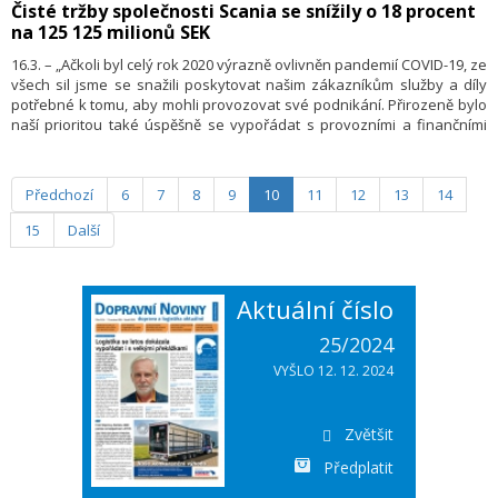
Čisté tržby společnosti Scania se snížily o 18 procent
opatření. Vyplývá to z průzkumu Svazu průmyslu a dopravy ČR
na 125 125 milionů SEK
z konce minulého týdne. Svaz oceňuje práci a nasazení všech
členských firem a jejich zaměstnanců. Podpoří je kampaní, která
16.3. – „Ačkoli byl celý rok 2020 výrazně ovlivněn pandemií COVID-19, ze
děkuje za svědomitý přístup a vyzývá k dodržování pravidel i po testu.
všech sil jsme se snažili poskytovat našim zákazníkům služby a díly
potřebné k tomu, aby mohli provozovat své podnikání. Přirozeně bylo
naší prioritou také úspěšně se vypořádat s provozními a finančními
dopady na naše vlastní podnikání, protože jsme v důsledku pandemie
COVID-19 čelili výkyvům poptávky a narušením v dodavatelském
řetězci. Pandemie sice začala silně ovlivňovat počet přijatých
Předchozí
6
7
8
9
10
11
12
13
14
objednávek i kapacitu dodávek, ale naštěstí se nám podařilo rychle
omezit náklady a zachovat hotovost,“ uvedl k loňským výsledkům
15
Další
společnosti Scania její prezident a generální ředitel Henrik
Henriksson.
Aktuální číslo
25/2024
VYŠLO 12. 12. 2024
Zvětšit
Předplatit