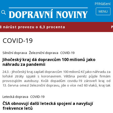
Přihlášení
MENU
st provozu o 6,3 procenta
​Průmys
COVID-19
Silniční doprava
Železniční doprava
COVID-19
Jihočeský kraj dá dopravcům 100 milionů jako
náhradu za pandemii
24.3. - Jihočeský kraj zaplatí dopravcům 100 milionů Kč jako náhradu za
loňské ztráty spjaté s koronavirem. Většina peněz půjde firmám
provozujícím autobusy. Kvůli dopadům covidu-19 zároveň kraj od
13. června omezí železniční dopravu, jde o více než 60 vlaků, kraj tak
ušetří 16,5 milionu Kč. Vyplývá to z rozhodnutí krajských zastupitelů.
Informace včera potvrdili Hana Brožková z kanceláře hejtmana a
Letecká doprava
COVID-19
Martin Stach ze společnosti Jikord, která je jihočeský koordinátor
ČSA obnovují další letecká spojení a navyšují
dopravy.
frekvence letů