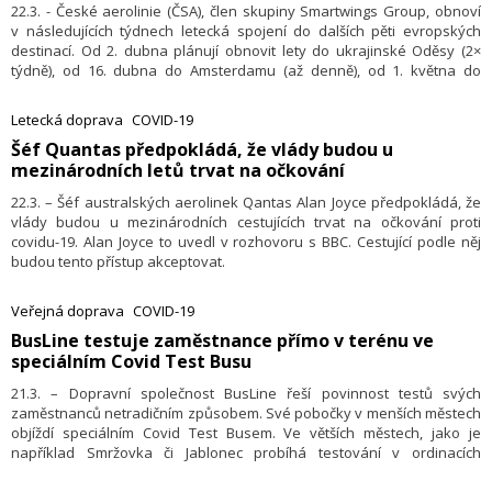
22.3. - České aerolinie (ČSA), člen skupiny Smartwings Group, obnoví
v následujících týdnech letecká spojení do dalších pěti evropských
destinací. Od 2. dubna plánují obnovit lety do ukrajinské Oděsy (2×
týdně), od 16. dubna do Amsterdamu (až denně), od 1. května do
Kodaně (až denně) a Keflavíku (4× týdně), a od 12. června lety na Maltu
(1× týdně). V současné době ČSA provozují pravidelné linky do Paříže
Letecká doprava
COVID-19
(denně), Stockholmu (3× týdně), Kyjeva (denně) a Moskvy (3× týdně),
​Šéf Quantas předpokládá, že vlády budou u
přičemž počet letů do těchto destinací bude během jarních měsíců
mezinárodních letů trvat na očkování
rovněž navýšen.
22.3. – Šéf australských aerolinek Qantas Alan Joyce předpokládá, že
vlády budou u mezinárodních cestujících trvat na očkování proti
covidu-19. Alan Joyce to uvedl v rozhovoru s BBC. Cestující podle něj
budou tento přístup akceptovat.
Veřejná doprava
COVID-19
​BusLine testuje zaměstnance přímo v terénu ve
speciálním Covid Test Busu
21.3. – Dopravní společnost BusLine řeší povinnost testů svých
zaměstnanců netradičním způsobem. Své pobočky v menších městech
objíždí speciálním Covid Test Busem. Ve větších městech, jako je
například Smržovka či Jablonec probíhá testování v ordinacích
závodního lékaře. V některých vzdálenějších pobočkách však musí