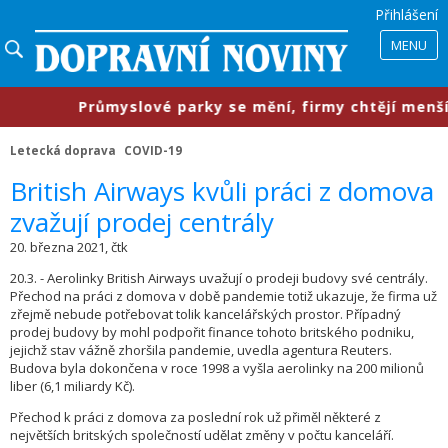
Přihlášení
MENU
​Průmyslové parky se mění, firmy chtějí menší pro
Letecká doprava
COVID-19
​British Airways kvůli práci z domova
zvažují prodej centrály
20. března 2021, čtk
20.3. - Aerolinky British Airways uvažují o prodeji budovy své centrály.
Přechod na práci z domova v době pandemie totiž ukazuje, že firma už
zřejmě nebude potřebovat tolik kancelářských prostor. Případný
prodej budovy by mohl podpořit finance tohoto britského podniku,
jejichž stav vážně zhoršila pandemie, uvedla agentura Reuters.
Budova byla dokončena v roce 1998 a vyšla aerolinky na 200 milionů
liber (6,1 miliardy Kč).
Přechod k práci z domova za poslední rok už přiměl některé z
největších britských společností udělat změny v počtu kanceláří.