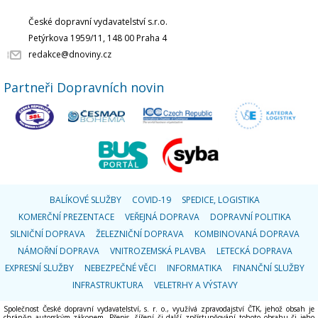
České dopravní vydavatelství s.r.o.
Petýrkova 1959/11, 148 00 Praha 4
redakce@dnoviny.cz
Partneři Dopravních novin
BALÍKOVÉ SLUŽBY
COVID-19
SPEDICE, LOGISTIKA
KOMERČNÍ PREZENTACE
VEŘEJNÁ DOPRAVA
DOPRAVNÍ POLITIKA
SILNIČNÍ DOPRAVA
ŽELEZNIČNÍ DOPRAVA
KOMBINOVANÁ DOPRAVA
NÁMOŘNÍ DOPRAVA
VNITROZEMSKÁ PLAVBA
LETECKÁ DOPRAVA
EXPRESNÍ SLUŽBY
NEBEZPEČNÉ VĚCI
INFORMATIKA
FINANČNÍ SLUŽBY
INFRASTRUKTURA
VELETRHY A VÝSTAVY
Společnost České dopravní vydavatelství, s. r. o., využívá zpravodajství ČTK, jehož obsah je
chráněn autorským zákonem. Přepis, šíření či další zpřístupňování tohoto obsahu či jeho