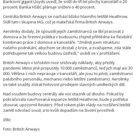
Bankovní gigant Lloyds uvedl, že sníží do tří let plochy kanceláří o 20
procent. Banka HSBC plánuje snížení o 40 procent.
Centrála British Airways se nachází blízko hlavního letiště Heathrow.
Sídlí tam i skupina IAG, což je mateřská firma British Airways.
Aerolinky dodaly, že spoustě jejich zaměstnanců se líbí pracovat z
domova a že firemní politika v budoucnu zřejmě přihlédne ke flexibilní
kombinaci práce z domova a kanceláře. "Změnili jsem strukturu
našeho podnikání, abychom se dostali z krize, a zvažujeme, zda stále
potřebujeme tak velkou budovu ústředí," uvádí se v prohlášení.
British Airways v loňském roce snižovaly náklady, aby přežily
pandemii. Mimo jiné propustily 10 000 zaměstnanců, teď jich mají asi 30
000. Většina z nich nepracuje v kanceláři, ale jsou to piloti, zaměstnanci
palubního personálu, mechanici nebo letištní zaměstnanci. Aerolinky
se také snažily získat hotovost prodejem slavných uměleckých děl.
Nad osudem budovy centrály ale visí otazník už dlouho. Pokud by
pokračovala navrhovaná expanze letiště Heathrow, bude ji potřeba
zbourat, upozornil Reuters. Před rokem plán vlády na rozšíření letiště
zamítl odvolací soud, a to kvůli dopadům na životní prostředí.
(čtk)
Foto: British Airways