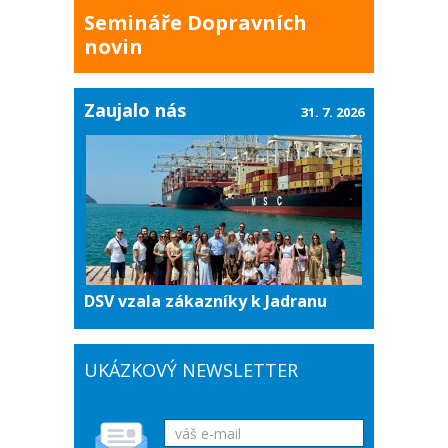
Semináře Dopravních
novin
Zaujalo nás
31. 7. 2026
DSV vzala zákazníky k Jadranu
UKÁZKOVÝ NEWSLETTER