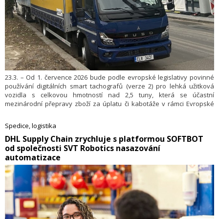
23.3. – Od 1. července 2026 bude podle evropské legislativy povinné
používání digitálních smart tachografů (verze 2) pro lehká užitková
vozidla s celkovou hmotností nad 2,5 tuny, která se účastní
mezinárodní přepravy zboží za úplatu či kabotáže v rámci Evropské
unie. Doposud se tato povinnost vztahovala na vozidla s vyšší
celkovou hmotností. Nová úprava představuje podle společnosti
Spedice, logistika
Dachser Czech Republic významný krok ke zvýšení bezpečnosti
​DHL Supply Chain zrychluje s platformou SOFTBOT
silničního provozu a narovnání podmínek na trhu s přepravami. Změní
od společnosti SVT Robotics nasazování
se něco pro zákazníky?
automatizace