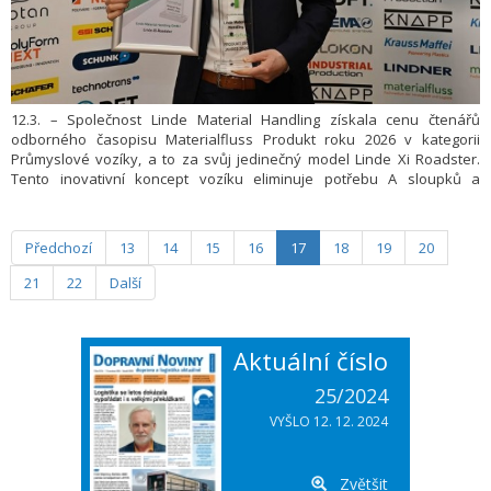
12.3. – Společnost Linde Material Handling získala cenu čtenářů
odborného časopisu Materialfluss Produkt roku 2026 v kategorii
Průmyslové vozíky, a to za svůj jedinečný model Linde Xi Roadster.
Tento inovativní koncept vozíku eliminuje potřebu A sloupků a
poskytuje tak výjimečnou viditelnost.
Předchozí
13
14
15
16
17
18
19
20
21
22
Další
Aktuální číslo
25/2024
VYŠLO 12. 12. 2024
Zvětšit