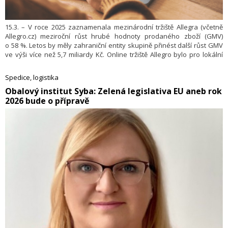
15.3. – V roce 2025 zaznamenala mezinárodní tržiště Allegra (včetně
Allegro.cz) meziroční růst hrubé hodnoty prodaného zboží (GMV)
o 58 %. Letos by měly zahraniční entity skupině přinést další růst GMV
ve výši více než 5,7 miliardy Kč. Online tržiště Allegro bylo pro lokální
prodejce silným motorem růstu – GMV od lokálních partnerů
meziročně vzrostla o o 86 %. Počet aktivních kupujících na nových
Spedice, logistika
trzích se zvýšil o 37 % na 4,6 milionu zákazníků, zatímco počet
​Obalový institut Syba: Zelená legislativa EU aneb rok
uživatelů mobilní aplikace vzrostl o 42 % na 1,6 milionu.
2026 bude o přípravě