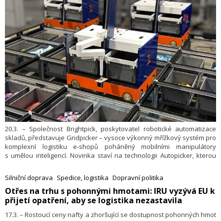
20.3. – Společnost Brightpick, poskytovatel robotické automatizace
skladů, představuje Gridpicker – vysoce výkonný mřížkový systém pro
komplexní logistiku e-shopů poháněný mobilními manipulátory
s umělou inteligencí. Novinka staví na technologii Autopicker, kterou
firma již dříve úspěšně nasadila u řady zákazníků. Brightpick poprvé
exkluzivně předvede Gridpicker v úterý 24. března na veletrhu
Silniční doprava
Spedice, logistika
Dopravní politika
LogiMAT 2026 v německém Stuttgartu.
​Otřes na trhu s pohonnými hmotami: IRU vyzývá EU k
přijetí opatření, aby se logistika nezastavila
17.3. – Rostoucí ceny nafty a zhoršující se dostupnost pohonných hmot