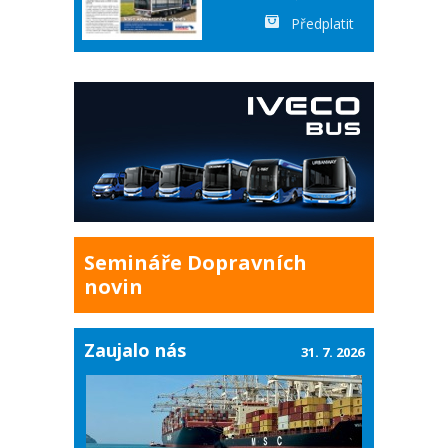
Předplatit
Semináře Dopravních
novin
Zaujalo nás
31. 7. 2026