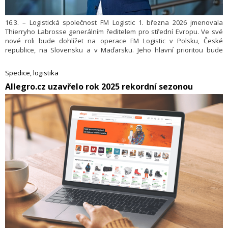
16.3. – Logistická společnost FM Logistic 1. března 2026 jmenovala
Thierryho Labrosse generálním ředitelem pro střední Evropu. Ve své
nové roli bude dohlížet na operace FM Logistic v Polsku, České
republice, na Slovensku a v Maďarsku. Jeho hlavní prioritou bude
posílení pozice FM Logistic na evropských trzích. Tato mise stojí na
třech hlavních pilířích: budování udržitelného dodavatelského řetězce,
Spedice, logistika
zajištění nejvyšší provozní efektivity a upevnění tržního postavení
​Allegro.cz uzavřelo rok 2025 rekordní sezonou
společnosti.