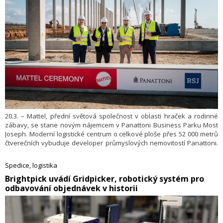
20.3. – Mattel, přední světová společnost v oblasti hraček a rodinné
zábavy, se stane novým nájemcem v Panattoni Business Parku Most
Joseph. Moderní logistické centrum o celkové ploše přes 52 000 metrů
čtverečních vybuduje developer průmyslových nemovitostí Panattoni.
Investorem projektu je skupina RSJ. První sloupy nosné konstrukce
nové haly byly vztyčeny v březnu 2026, dokončené prostory by měl
Spedice, logistika
začít Mattel využívat v únoru 2027.
​Brightpick uvádí Gridpicker, robotický systém pro
odbavování objednávek v historii