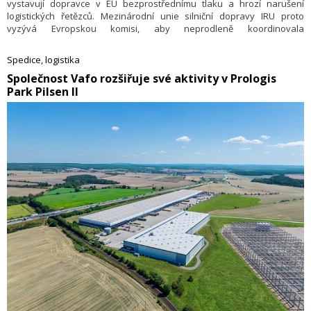
vystavují dopravce v EU bezprostřednímu tlaku a hrozí narušení
logistických řetězců. Mezinárodní unie silniční dopravy IRU proto
vyzývá Evropskou komisi, aby neprodleně koordinovala
celoevropskou reakci s cílem stabilizovat trhy s pohonnými hmotami a
zajistit plynulý tok zboží. Před negativními dopady na dopravce i cenu
Spedice, logistika
zboží varovalo také Sdružení ČESMAD Bohemia, které zároveň jako
​Společnost Vafo rozšiřuje své aktivity v Prologis
řešení navrhlo dočasné snížení spotřební daně, jež by také přilákalo
Park Pilsen II
k většímu tankování více tranzitujících řidičů (viz
).
ZDE