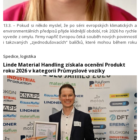
13.3. – Pokud si někdo myslel, že po sérii evropských klimatických a
environmentálních předpisů přijde klidnější období, rok 2026 ho rychle
vyvede z omylu. Firmy napříč Evropou čeká souběh nových povinností
i takzvaných „zjednodušovacích“ balíčků, které mohou během roku
ještě upravit parametry některých pravidel. Pro výrobce, obaláře
i exportéry to znamená jediné, a to, že první pololetí nesmí polevit
Spedice, logistika
v přípravách. V tiskové zprávě to uvedl Obalový institut Syba.
​Linde Material Handling získala ocenění Produkt
roku 2026 v kategorii Průmyslové vozíky