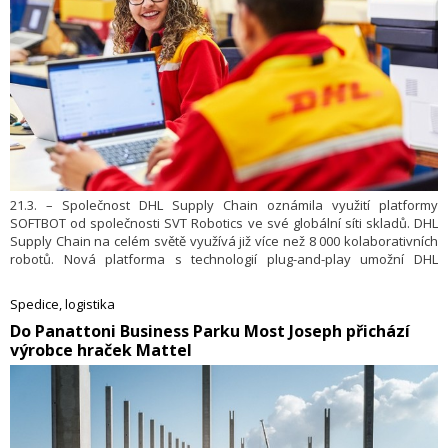
21.3. – Společnost DHL Supply Chain oznámila využití platformy
SOFTBOT od společnosti SVT Robotics ve své globální síti skladů. DHL
Supply Chain na celém světě využívá již více než 8 000 kolaborativních
robotů. Nová platforma s technologií plug-and-play umožní DHL
zařazovat další roboty do provozu až 12krát rychleji než u tradičních
řešení s individuali­zovaným softwarem. Logistický gigant si tím
Spedice, logistika
připravuje půdu pro urychlení realizace dalších automatizačních
​Do Panattoni Business Parku Most Joseph přichází
projektů.
výrobce hraček Mattel