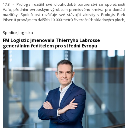
17.3. – Prologis rozšířil své dlouhodobé partnerství se společností
Vafo, předním evropským výrobcem prémiového krmiva pro domácí
mazlíčky. Společnost rozšiřuje své stávající aktivity v Prologis Park
Pilsen II pronájmem dalších 10 000 metrů čtverečních skladových ploch,
čímž se její celková plocha v parku zvyšuje na 37 000 metrů
čtverečních. Vafo využívá tento prostor především ke skladování
Spedice, logistika
svých superprémiových krmiv pro domácí mazlíčky určených pro
​FM Logistic jmenovala Thierryho Labrosse
Českou republiku a další trhy v rámci Evropy.
generálním ředitelem pro střední Evropu