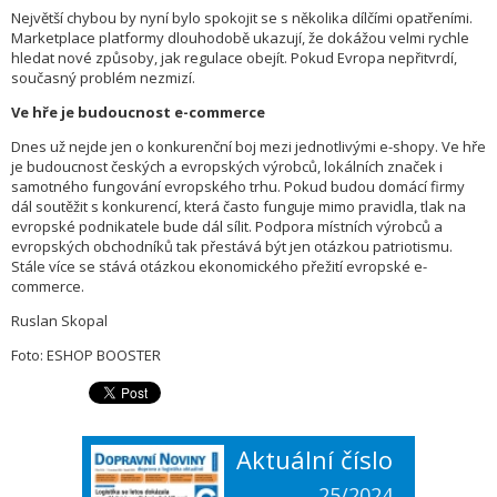
Největší chybou by nyní bylo spokojit se s několika dílčími opatřeními.
Marketplace platformy dlouhodobě ukazují, že dokážou velmi rychle
hledat nové způsoby, jak regulace obejít. Pokud Evropa nepřitvrdí,
současný problém nezmizí.
Ve hře je budoucnost e-commerce
Dnes už nejde jen o konkurenční boj mezi jednotlivými e-shopy. Ve hře
je budoucnost českých a evropských výrobců, lokálních značek i
samotného fungování evropského trhu. Pokud budou domácí firmy
dál soutěžit s konkurencí, která často funguje mimo pravidla, tlak na
evropské podnikatele bude dál sílit. Podpora místních výrobců a
evropských obchodníků tak přestává být jen otázkou patriotismu.
Stále více se stává otázkou ekonomického přežití evropské e-
commerce.
Ruslan Skopal
Foto: ESHOP BOOSTER
Aktuální číslo
25/2024