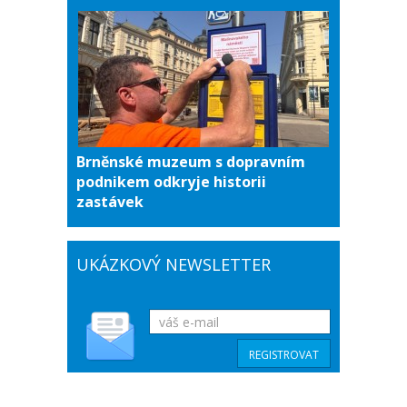
Brněnské muzeum s dopravním
podnikem odkryje historii
zastávek
UKÁZKOVÝ NEWSLETTER