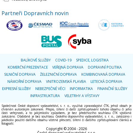
Partneři Dopravních novin
BALÍKOVÉ SLUŽBY
COVID-19
SPEDICE, LOGISTIKA
KOMERČNÍ PREZENTACE
VEŘEJNÁ DOPRAVA
DOPRAVNÍ POLITIKA
SILNIČNÍ DOPRAVA
ŽELEZNIČNÍ DOPRAVA
KOMBINOVANÁ DOPRAVA
NÁMOŘNÍ DOPRAVA
VNITROZEMSKÁ PLAVBA
LETECKÁ DOPRAVA
EXPRESNÍ SLUŽBY
NEBEZPEČNÉ VĚCI
INFORMATIKA
FINANČNÍ SLUŽBY
INFRASTRUKTURA
VELETRHY A VÝSTAVY
Společnost České dopravní vydavatelství, s. r. o., využívá zpravodajství ČTK, jehož obsah je
chráněn autorským zákonem. Přepis, šíření či další zpřístupňování tohoto obsahu či jeho
části veřejnosti, a to jakýmkoliv způsobem, je bez předchozího souhlasu ČTK výslovně
zakázáno. Obdobně je bez souhlasu Českého dopravního vydavatelství, s. r. o., zakázáno i
jakékoliv použití dalšího obsahu včetně převzetí, šíření či dalšího zpřístupňování článků a
fotografií.
Copyright © 2004 - 2026
České dopravní vydavatelství, s.r.o.