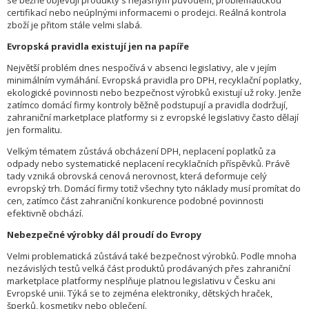
se běžně objevují produkty s nejasným původem, problematickou
certifikací nebo neúplnými informacemi o prodejci. Reálná kontrola
zboží je přitom stále velmi slabá.
Evropská pravidla existují jen na papíře
Největší problém dnes nespočívá v absenci legislativy, ale v jejím
minimálním vymáhání. Evropská pravidla pro DPH, recyklační poplatky,
ekologické povinnosti nebo bezpečnost výrobků existují už roky. Jenže
zatímco domácí firmy kontroly běžně podstupují a pravidla dodržují,
zahraniční marketplace platformy si z evropské legislativy často dělají
jen formalitu.
Velkým tématem zůstává obcházení DPH, neplacení poplatků za
odpady nebo systematické neplacení recyklačních příspěvků. Právě
tady vzniká obrovská cenová nerovnost, která deformuje celý
evropský trh. Domácí firmy totiž všechny tyto náklady musí promítat do
cen, zatímco část zahraniční konkurence podobné povinnosti
efektivně obchází.
Nebezpečné výrobky dál proudí do Evropy
Velmi problematická zůstává také bezpečnost výrobků. Podle mnoha
nezávislých testů velká část produktů prodávaných přes zahraniční
marketplace platformy nesplňuje platnou legislativu v Česku ani
Evropské unii. Týká se to zejména elektroniky, dětských hraček,
šperků, kosmetiky nebo oblečení.