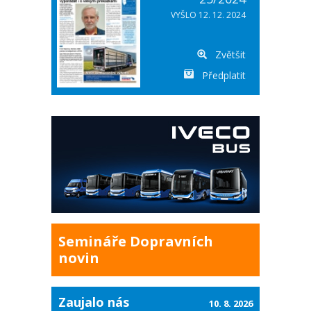
VYŠLO 12. 12. 2024
Zvětšit
Předplatit
Semináře Dopravních
novin
Zaujalo nás
10. 8. 2026