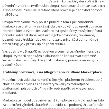
Ve svém komentáři, který přinášíme v
původním znění, to tvrdí Ruslan Skopal, spolumajitel ESHOP BOOSTER
a společnosti Premium Barefoot, která provozuje například obchod
naBOSo.cz.
Evropa totiž dlouhé roky pouze přihlížela tomu, jak zahraniční
marketplace platformy získávají obrovskou výhodu oproti domácím
obchodníkům a výrobcům. Zatímco evropské firmy musí plnit přísná
pravidla, odvádět daně, řešit ekologické povinnosti, reklamace,
bezpečnost výrobků nebo ochranu zákazníka, část zahraničních
hráčů funguje v praxi v úplně jiném režimu.
Výsledek je vidět napříč evropskou e-commerce. Mnoho menších e-
shopů i výrobců nedokázalo dlouhodobě konkurovat extrémně
levnému dovozu z Číny, který byl postavený právě na nerovných
podmínkách.
Problémy přetrvávají i na Allegro nebo Kaufland Marketplace
Problém navíc zdaleka nekončí u čínských platforem. Problematické
zboží se dnes objevuje i na některých velkých marketplace
platformách působících přímo v Evropě, například Allegro nebo
Kaufland.
Marketplace model obecně výrazně komplikuje kontrolu nad tím, kdo
za konkrétní výrobek skutečně odpovídá. Na podobných platformách