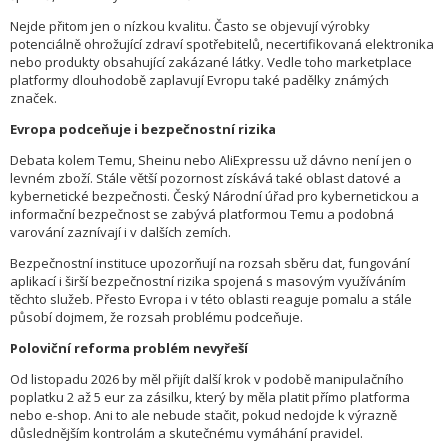
Nejde přitom jen o nízkou kvalitu. Často se objevují výrobky
potenciálně ohrožující zdraví spotřebitelů, necertifikovaná elektronika
nebo produkty obsahující zakázané látky. Vedle toho marketplace
platformy dlouhodobě zaplavují Evropu také padělky známých
značek.
Evropa podceňuje i bezpečnostní rizika
Debata kolem Temu, Sheinu nebo AliExpressu už dávno není jen o
levném zboží. Stále větší pozornost získává také oblast datové a
kybernetické bezpečnosti. Český Národní úřad pro kybernetickou a
informační bezpečnost se zabývá platformou Temu a podobná
varování zaznívají i v dalších zemích.
Bezpečnostní instituce upozorňují na rozsah sběru dat, fungování
aplikací i širší bezpečnostní rizika spojená s masovým využíváním
těchto služeb. Přesto Evropa i v této oblasti reaguje pomalu a stále
působí dojmem, že rozsah problému podceňuje.
Poloviční reforma problém nevyřeší
Od listopadu 2026 by měl přijít další krok v podobě manipulačního
poplatku 2 až 5 eur za zásilku, který by měla platit přímo platforma
nebo e-shop. Ani to ale nebude stačit, pokud nedojde k výrazně
důslednějším kontrolám a skutečnému vymáhání pravidel.