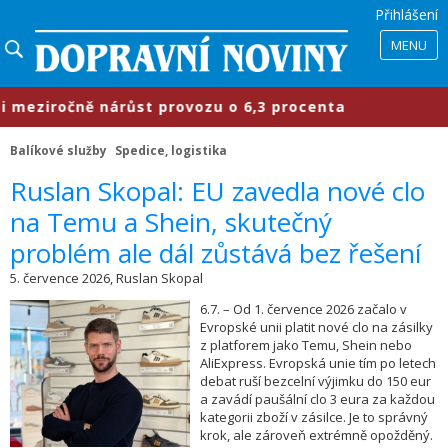
Přihlášení
MENU
iročně nárůst provozu o 6,3 procenta
Balíkové služby
Spedice, logistika
​Ruslan Skopal: EU zavedla nové clo
na Temu a Shein, skutečný
problém ale dál zůstává bez řešení
5. července 2026, Ruslan Skopal
6.7. – Od 1. července 2026 začalo v
Evropské unii platit nové clo na zásilky
z platforem jako Temu, Shein nebo
AliExpress. Evropská unie tím po letech
debat ruší bezcelní výjimku do 150 eur
a zavádí paušální clo 3 eura za každou
kategorii zboží v zásilce. Je to správný
krok, ale zároveň extrémně opožděný.