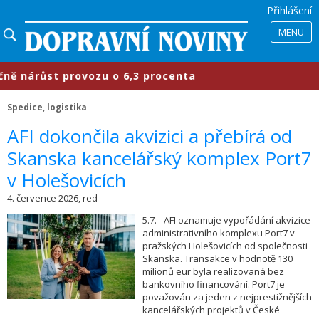
Přihlášení
MENU
árůst provozu o 6,3 procenta
​Prů
Spedice, logistika
​AFI dokončila akvizici a přebírá od
Skanska kancelářský komplex Port7
v Holešovicích
4. července 2026, red
5.7. - AFI oznamuje vypořádání akvizice
administrativního komplexu Port7 v
pražských Holešovicích od společnosti
Skanska. Transakce v hodnotě 130
milionů eur byla realizovaná bez
bankovního financování. Port7 je
považován za jeden z nejprestižnějších
kancelářských projektů v České