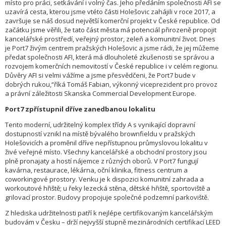
místo pro práci, setkávání i volný čas. Jeho předáním společnosti AFI se
uzavírá cesta, kterou jsme vtéto části Holešovic zahájili v roce 2017, a
završuje se náš dosud největší komerční projekt v České republice. Od
začátku jsme věřili, že tato část města má potenciál přirozeně propojit
kancelářské prostředí, veřejný prostor, zeleň a komunitní život. Dnes
je Port7 živým centrem pražských Holešovic a jsme rádi, že jej můžeme
předat společnosti AFI, která má dlouholeté zkušenosti se správou a
rozvojem komerčních nemovitostí v České republice i v celém regionu.
Důvěry AFI si velmi vážíme a jsme přesvědčeni, že Port7 bude v
dobrých rukou,“říká Tomáš Fabian, výkonný viceprezident pro provoz
a právní záležitosti Skanska Commercial Development Europe.
Port7 zpřístupnil dříve zanedbanou lokalitu
Tento moderní, udržitelný komplex třídy A s vynikající dopravní
dostupností vznikl na místě bývalého brownfieldu v pražských
Holešovicích a proměnil dříve nepřístupnou průmyslovou lokalitu v
živé veřejné místo. Všechny kancelářské a obchodní prostory jsou
plně pronajaty a hostí nájemce z různých oborů. V Port7 fungují
kavárna, restaurace, lékárna, oční klinika, fitness centrum a
coworkingové prostory. Venku je k dispozici komunitní zahrada a
workoutové hřiště; u řeky lezecká stěna, dětské hřiště, sportoviště a
grilovací prostor. Budovy propojuje společné podzemní parkoviště.
Z hlediska udržitelnosti patří k nejlépe certifikovaným kancelářským
budovám v Česku – drží nejvyšší stupně mezinárodních certifikací LEED