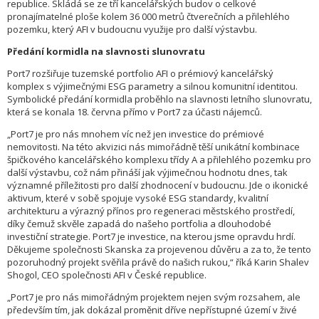
republice. Skládá se ze tří kancelářských budov o celkové
pronajímatelné ploše kolem 36 000 metrů čtverečních a přilehlého
pozemku, který AFI v budoucnu využije pro další výstavbu.
Předání kormidla na slavnosti slunovratu
Port7 rozšiřuje tuzemské portfolio AFI o prémiový kancelářský
komplex s výjimečnými ESG parametry a silnou komunitní identitou.
Symbolické předání kormidla proběhlo na slavnosti letního slunovratu,
která se konala 18. června přímo v Port7 za účasti nájemců.
„Port7 je pro nás mnohem víc než jen investice do prémiové
nemovitosti. Na této akvizici nás mimořádně těší unikátní kombinace
špičkového kancelářského komplexu třídy A a přilehlého pozemku pro
další výstavbu, což nám přináší jak výjimečnou hodnotu dnes, tak
významné příležitosti pro další zhodnocení v budoucnu. Jde o ikonické
aktivum, které v sobě spojuje vysoké ESG standardy, kvalitní
architekturu a výrazný přínos pro regeneraci městského prostředí,
díky čemuž skvěle zapadá do našeho portfolia a dlouhodobé
investiční strategie. Port7 je investice, na kterou jsme opravdu hrdí.
Děkujeme společnosti Skanska za projevenou důvěru a za to, že tento
pozoruhodný projekt svěřila právě do našich rukou,“ říká Karin Shalev
Shogol, CEO společnosti AFI v České republice.
„Port7 je pro nás mimořádným projektem nejen svým rozsahem, ale
především tím, jak dokázal proměnit dříve nepřístupné území v živé