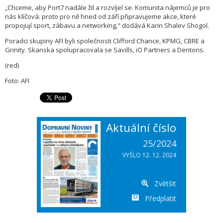
„Chceme, aby Port7 nadále žil a rozvíjel se. Komunita nájemců je pro
nás klíčová: proto pro ně hned od září připravujeme akce, které
propojují sport, zábavu a networking," dodává Karin Shalev Shogol.
Poradci skupiny AFI byli společnosti Clifford Chance, KPMG, CBRE a
Grinity. Skanska spolupracovala se Savills, iO Partners a Dentons.
(red)
Foto: AFI
Aktuální číslo
25/2024
VYŠLO 12. 12. 2024
Zvětšit
Předplatit