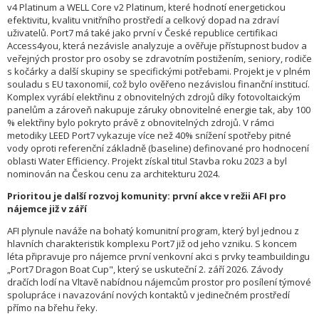
v4 Platinum a WELL Core v2 Platinum, které hodnotí energetickou
efektivitu, kvalitu vnitřního prostředí a celkový dopad na zdraví
uživatelů. Port7 má také jako první v České republice certifikaci
Access4you, která nezávisle analyzuje a ověřuje přístupnost budov a
veřejných prostor pro osoby se zdravotním postižením, seniory, rodiče
s kočárky a další skupiny se specifickými potřebami. Projekt je v plném
souladu s EU taxonomií, což bylo ověřeno nezávislou finanční institucí.
Komplex vyrábí elektřinu z obnovitelných zdrojů díky fotovoltaickým
panelům a zároveň nakupuje záruky obnovitelné energie tak, aby 100
% elektřiny bylo pokryto právě z obnovitelných zdrojů. V rámci
metodiky LEED Port7 vykazuje více než 40% snížení spotřeby pitné
vody oproti referenční základně (baseline) definované pro hodnocení
oblasti Water Efficiency. Projekt získal titul Stavba roku 2023 a byl
nominován na Českou cenu za architekturu 2024.
Prioritou je další rozvoj komunity: první akce v režii AFI pro
nájemce již v září
AFI plynule naváže na bohatý komunitní program, který byl jednou z
hlavních charakteristik komplexu Port7 již od jeho vzniku. S koncem
léta připravuje pro nájemce první venkovní akci s prvky teambuildingu
„Port7 Dragon Boat Cup", který se uskuteční 2. září 2026. Závody
dračích lodí na Vltavě nabídnou nájemcům prostor pro posílení týmové
spolupráce i navazování nových kontaktů v jedinečném prostředí
přímo na břehu řeky.