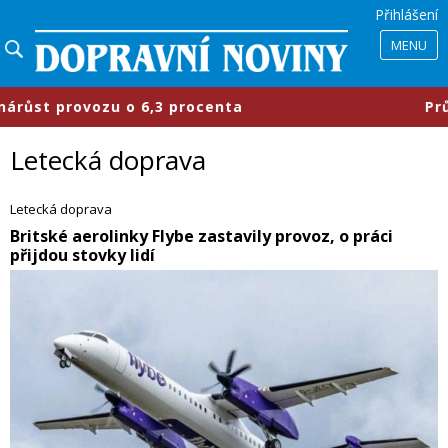
Přihlášení
MENU
 o 6,3 procenta
​Průmyslové parky 
Letecká doprava
Letecká doprava
Britské aerolinky Flybe zastavily provoz, o práci
přijdou stovky lidí