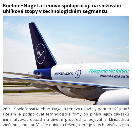
Praha Jiří Pos a ředitel Řízení letového provozu ČR Jan Klas.
Kuehne+Nagel a Lenovo spolupracují na snižování
uhlíkové stopy v technologickém segmentu
26.1. - Společnosti Kuehne+Nagel a Lenovo uzavřely partnerství, jehož
účelem je podporovat technologické firmy při plnění jejich závazků
minimalizovat dopad na životní prostředí a bojovat s klimatickou
změnou. Jeho součástí je nabídka řešení, které je v tech odvětví zcela
unikátní: Zákazníci Lenovo si totiž mohou u svých objednávek IT