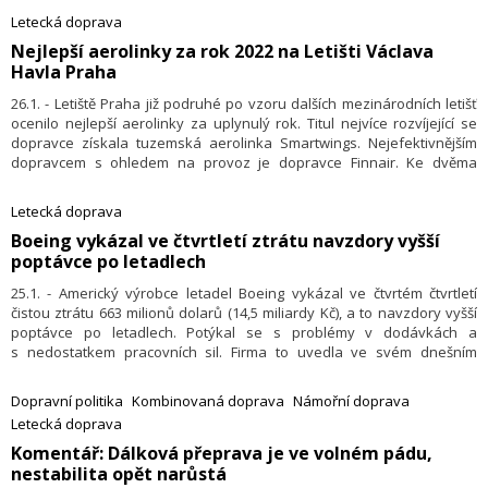
vybavení zvolit možnost přepravy s využitím udržitelných leteckých
Letecká doprava
paliv SAF. Ta jsou vyráběna ze zemědělských plodin a jejich použití
Nejlepší aerolinky za rok 2022 na Letišti Václava
umožňuje snižovat emise skleníkových plynů.
Havla Praha
26.1. - Letiště Praha již podruhé po vzoru dalších mezinárodních letišť
ocenilo nejlepší aerolinky za uplynulý rok. Titul nejvíce rozvíjející se
dopravce získala tuzemská aerolinka Smartwings. Nejefektivnějším
dopravcem s ohledem na provoz je dopravce Finnair. Ke dvěma
kategoriím přibyl ještě titul Environmentálně nejzodpovědnější
dopravce, který získala aerolinka easyJet. Ocenění získala také
Letecká doprava
aerolinka Emirates za nejlepší využití marketingové podpory ve
Boeing vykázal ve čtvrtletí ztrátu navzdory vyšší
spolupráci s Letištěm Praha.
poptávce po letadlech
25.1. - Americký výrobce letadel Boeing vykázal ve čtvrtém čtvrtletí
čistou ztrátu 663 milionů dolarů (14,5 miliardy Kč), a to navzdory vyšší
poptávce po letadlech. Potýkal se s problémy v dodávkách a
s nedostatkem pracovních sil. Firma to uvedla ve svém dnešním
sdělení. Letecké společnosti a výrobci letadel těží z prudkého oživení
letecké dopravy, která byla jedním z nejvíce postižených odvětví
Dopravní politika
Kombinovaná doprava
Námořní doprava
během pandemie covidu-19.
Letecká doprava
​Komentář: Dálková přeprava je ve volném pádu,
nestabilita opět narůstá