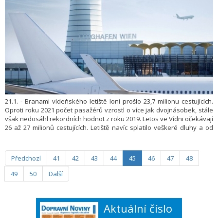
21.1. - Branami vídeňského letiště loni prošlo 23,7 milionu cestujících.
Oproti roku 2021 počet pasažérů vzrostl o více jak dvojnásobek, stále
však nedosáhl rekordních hodnot z roku 2019. Letos ve Vídni očekávají
26 až 27 milionů cestujících. Letiště navíc splatilo veškeré dluhy a od
letošního ledna podle svých slov nově dosáhlo uhlíkově neutrál­ního
provozu.
Předchozí
41
42
43
44
45
46
47
48
49
50
Další
Aktuální číslo