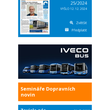
25/2024
VYŠLO 12. 12. 2024
Zvětšit
Předplatit
Semináře Dopravních
novin