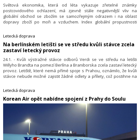
Světová ekonomika, která od léta vykazuje zřetelné známky
postcovidového ochlazení, má zjevně stále negativnější vliv na
globální obchod se zbožím se samozřejmým odrazem i na oblast
dopravy zboží po moři a vzduchem. Index globální propustnosti
kontejnerů v říjnu výrazně klesl, jak ve oznámily RWI – Leibnizův
institut pro ekonomický výzkum a Institut pro ekonomiku a logistiku
Letecká doprava
lodní dopravy (ISL).
Na berlínském letišti se ve středu kvůli stávce zcela
zastaví letecký provoz
24.1. - Kvůli výstražné stávce odborů Verdi se ve středu na letišti
Willyho Brandta na pomezí Berlína a Braniborska zcela zastaví letecký
provoz. Letiště, které nemá přímé spoje s Prahou, oznámilo, že kvůli
stávce nebude možné zajistit žádné odlety a přílety, což postihne na
35 000 cestujících.
Letecká doprava
Korean Air opět nabídne spojení z Prahy do Soulu