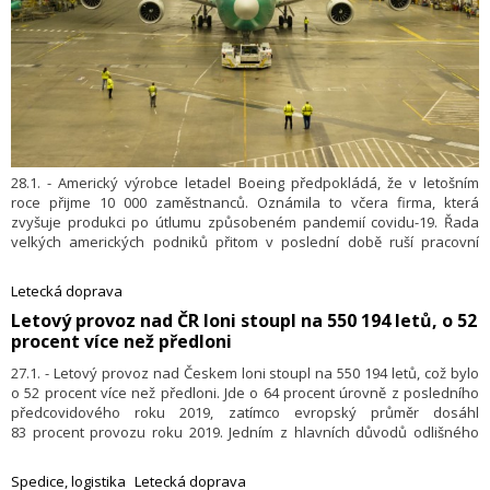
28.1. - Americký výrobce letadel Boeing předpokládá, že v letošním
roce přijme 10 000 zaměstnanců. Oznámila to včera firma, která
zvyšuje produkci po útlumu způsobeném pandemií covidu-19. Řada
velkých amerických podniků přitom v poslední době ruší pracovní
místa v obavách z hospodářské recese.
Letecká doprava
Letový provoz nad ČR loni stoupl na 550 194 letů, o 52
procent více než předloni
27.1. - Letový provoz nad Českem loni stoupl na 550 194 letů, což bylo
o 52 procent více než předloni. Jde o 64 procent úrovně z posledního
předcovidového roku 2019, zatímco evropský průměr dosáhl
83 procent provozu roku 2019. Jedním z hlavních důvodů odlišného
provozního vývoje ve vzdušném prostoru ČR byla válka na Ukrajině.
Dnes to na tiskové konferenci uvedli předseda představenstva Letiště
Spedice, logistika
Letecká doprava